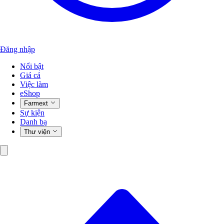
Đăng nhập
Nổi bật
Giá cả
Việc làm
eShop
Farmext
Sự kiện
Danh bạ
Thư viện