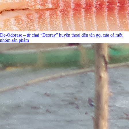
De-Odorase – từ chai “Deoray” huyền thoại đến tên gọi của cả một
nhóm sản phẩm