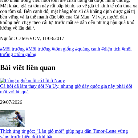
Khó khăn trong việc nuôi tôm thẻ chân trắng đã được minh chứng.
Mặt khác, giá cả tôm này rất bấp bênh, so về giá trị kinh tế còn thua xa
con tôm sú. Bên cạnh đó, mặt hàng tôm sú đã khẳng định được giá trị
bền vững và là thế mạnh đặc biệt của Cà Mau. Vì vậy, người dân
không nên chạy theo cái lợi trước mắt sẽ dẫn đến những hậu quả khó
lường về lâu dài./.
Nguồn: CafeF/VOV, 11/03/2017
#Môi trường
#Môi trường
#tôm giống
#quảng canh
#diện tích
#môi
trường
#tôm giống
Bài viết liên quan
Cá hồi đã làm thay đổi Na Uy, nhưng giờ đây quốc gia này phải đối
mặt với hệ quả
29/07/2026
Thích ứng từ gốc: "Làn gió mới" giúp ngư dân Timor-Leste vững
vàng trước biến đổi khí hậu