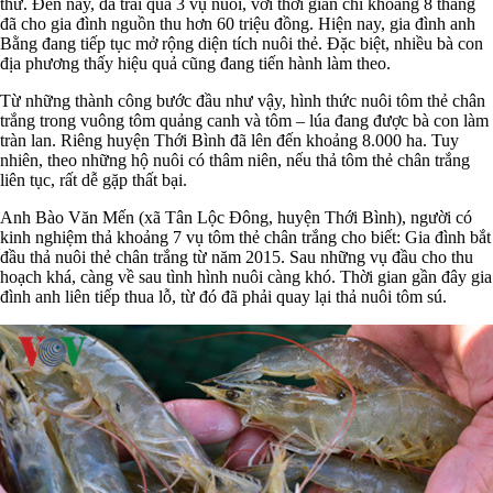
thử. Đến nay, đã trải qua 3 vụ nuôi, với thời gian chỉ khoảng 8 tháng
đã cho gia đình nguồn thu hơn 60 triệu đồng. Hiện nay, gia đình anh
Bằng đang tiếp tục mở rộng diện tích nuôi thẻ. Đặc biệt, nhiều bà con
địa phương thấy hiệu quả cũng đang tiến hành làm theo.
Từ những thành công bước đầu như vậy, hình thức nuôi tôm thẻ chân
trắng trong vuông tôm quảng canh và tôm – lúa đang được bà con làm
tràn lan. Riêng huyện Thới Bình đã lên đến khoảng 8.000 ha. Tuy
nhiên, theo những hộ nuôi có thâm niên, nếu thả tôm thẻ chân trắng
liên tục, rất dễ gặp thất bại.
Anh Bào Văn Mến (xã Tân Lộc Đông, huyện Thới Bình), người có
kinh nghiệm thả khoảng 7 vụ tôm thẻ chân trắng cho biết: Gia đình bắt
đầu thả nuôi thẻ chân trắng từ năm 2015. Sau những vụ đầu cho thu
hoạch khá, càng về sau tình hình nuôi càng khó. Thời gian gần đây gia
đình anh liên tiếp thua lỗ, từ đó đã phải quay lại thả nuôi tôm sú.