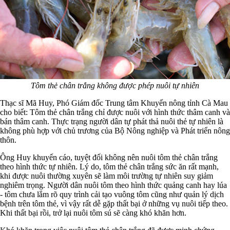
Tôm thẻ chân trắng không được phép nuôi tự nhiên
Thạc sĩ Mã Huy, Phó Giám đốc Trung tâm Khuyến nông tỉnh Cà Mau
cho biết: Tôm thẻ chân trắng chỉ được nuôi với hình thức thâm canh và
bán thâm canh. Thực trạng người dân tự phát thả nuôi thẻ tự nhiên là
không phù hợp với chủ trương của Bộ Nông nghiệp và Phát triển nông
thôn.
Ông Huy khuyến cáo, tuyệt đối không nên nuôi tôm thẻ chân trắng
theo hình thức tự nhiên. Lý do, tôm thẻ chân trắng sức ăn rất mạnh,
khi được nuôi thường xuyên sẽ làm môi trường tự nhiên suy giảm
nghiêm trọng. Người dân nuôi tôm theo hình thức quảng canh hay lúa
- tôm chưa lắm rõ quy trình cải tạo vuông tôm cũng như quản lý dịch
bệnh trên tôm thẻ, vì vậy rất dễ gặp thất bại ở những vụ nuôi tiếp theo.
Khi thất bại rồi, trở lại nuôi tôm sú sẽ càng khó khăn hơn.