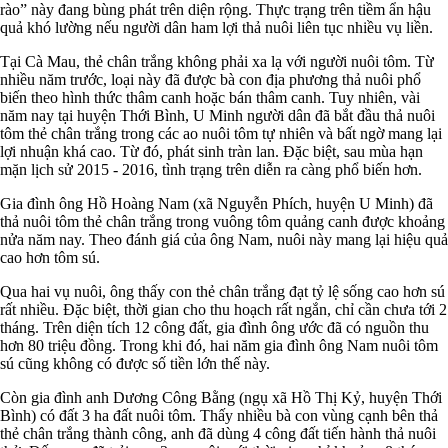
rào” này đang bùng phát trên diện rộng. Thực trạng trên tiềm ẩn hậu
quả khó lường nếu người dân ham lợi thả nuôi liên tục nhiều vụ liền.
Tại Cà Mau, thẻ chân trắng không phải xa lạ với người nuôi tôm. Từ
nhiều năm trước, loại này đã được bà con địa phương thả nuôi phổ
biến theo hình thức thâm canh hoặc bán thâm canh. Tuy nhiên, vài
năm nay tại huyện Thới Bình, U Minh người dân đã bắt đầu thả nuôi
tôm thẻ chân trắng trong các ao nuôi tôm tự nhiên và bất ngờ mang lại
lợi nhuận khá cao. Từ đó, phát sinh tràn lan. Đặc biệt, sau mùa hạn
mặn lịch sử 2015 - 2016, tình trạng trên diễn ra càng phổ biến hơn.
Gia đình ông Hồ Hoàng Nam (xã Nguyễn Phích, huyện U Minh) đã
thả nuôi tôm thẻ chân trắng trong vuông tôm quảng canh được khoảng
nửa năm nay. Theo đánh giá của ông Nam, nuôi này mang lại hiệu quả
cao hơn tôm sú.
Qua hai vụ nuôi, ông thấy con thẻ chân trắng đạt tỷ lệ sống cao hơn sú
rất nhiều. Đặc biệt, thời gian cho thu hoạch rất ngắn, chỉ cần chưa tới 2
tháng. Trên diện tích 12 công đất, gia đình ông ước đã có nguồn thu
hơn 80 triệu đồng. Trong khi đó, hai năm gia đình ông Nam nuôi tôm
sú cũng không có được số tiền lớn thế này.
Còn gia đình anh Dương Công Bằng (ngụ xã Hồ Thị Kỷ, huyện Thới
Bình) có đất 3 ha đất nuôi tôm. Thấy nhiều bà con vùng cạnh bên thả
thẻ chân trắng thành công, anh đã dùng 4 công đất tiến hành thả nuôi