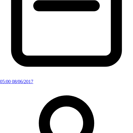
05:00 08/06/2017