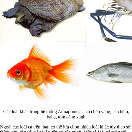
Các loài khác trong hệ thống Aquaponics là cá chép vàng, cá chẽm,
baba, tôm càng xanh
Ngoài các loài cá trên, bạn có thể lựa chọn nhiều loài khác tùy theo sở