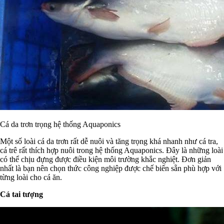
Cá da trơn trọng hệ thống Aquaponics
Một số loài cá da trơn rất dễ nuôi và tăng trọng khá nhanh như cá tra,
cá trê rất thích hợp nuôi trong hệ thống Aquaponics. Đây là những loài
có thể chịu đựng được điều kiện môi trường khắc nghiệt. Đơn giản
nhất là bạn nên chọn thức công nghiệp được chế biến sẵn phù hợp với
từng loài cho cá ăn.
Cá tai tượng