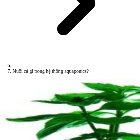
Nuôi cá gì trong hệ thống aquaponics?