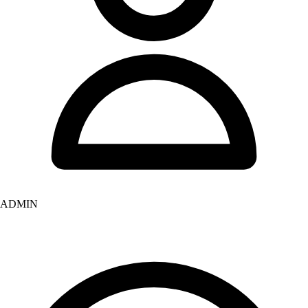
ADMIN