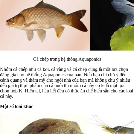
Cá chép trong hệ thống Aquaponics
Nhóm cá chép như cá koi, cá vàng và cá chép cũng là một lựa chọn
đáng giá cho hệ thống Aquaponics của bạn. Nếu bạn chỉ chú ý đến
cảnh quang và thẩm mỹ cho ngôi nhà của bạn mà không chú ý nhiều
đến giá trị thực phẩm của cá nuôi thì nhóm cá này có lẽ là một lựa
chọn hợp lý. Hiện tại, hầu hết đều có thức ăn chế biến sẵn cho các loài
cá này.
Một số loài khác