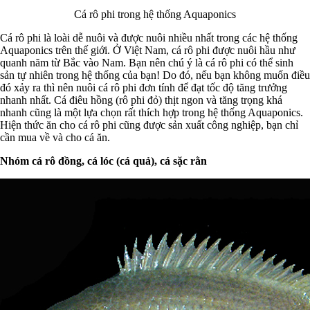
Cá rô phi trong hệ thống Aquaponics
Cá rô phi là loài dễ nuôi và được nuôi nhiều nhất trong các hệ thống
Aquaponics trên thế giới. Ở Việt Nam, cá rô phi được nuôi hầu như
quanh năm từ Bắc vào Nam. Bạn nên chú ý là cá rô phi có thể sinh
sản tự nhiên trong hệ thống của bạn! Do đó, nếu bạn không muốn điều
đó xảy ra thì nên nuôi cá rô phi đơn tính để đạt tốc độ tăng trưởng
nhanh nhất. Cá điêu hồng (rô phi đỏ) thịt ngon và tăng trọng khá
nhanh cũng là một lựa chọn rất thích hợp trong hệ thống Aquaponics.
Hiện thức ăn cho cá rô phi cũng được sản xuất công nghiệp, bạn chỉ
cần mua về và cho cá ăn.
Nhóm cá rô đồng, cá lóc (cá quả), cá sặc rằn