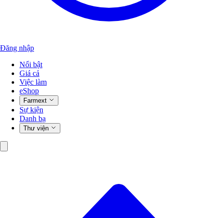
Đăng nhập
Nổi bật
Giá cả
Việc làm
eShop
Farmext
Sự kiện
Danh bạ
Thư viện