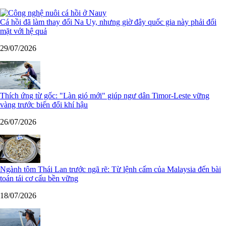
Cá hồi đã làm thay đổi Na Uy, nhưng giờ đây quốc gia này phải đối
mặt với hệ quả
29/07/2026
Thích ứng từ gốc: "Làn gió mới" giúp ngư dân Timor-Leste vững
vàng trước biến đổi khí hậu
26/07/2026
Ngành tôm Thái Lan trước ngã rẽ: Từ lệnh cấm của Malaysia đến bài
toán tái cơ cấu bền vững
18/07/2026