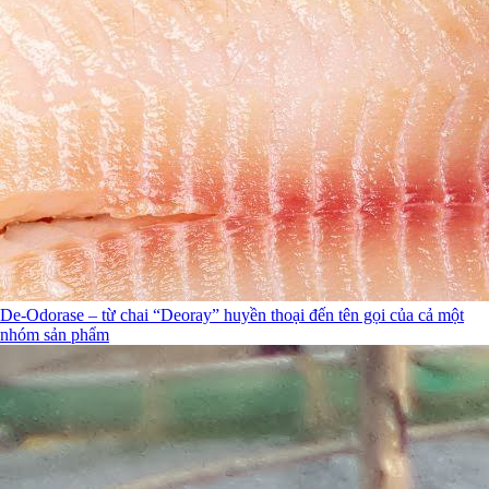
De-Odorase – từ chai “Deoray” huyền thoại đến tên gọi của cả một
nhóm sản phẩm