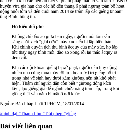
đều có lãi khá cao nên dù biết vi phạm pháp luật họ vẫn làm. UBND
huyện vừa gia hạn cho các hộ đến tháng 6 phải ngưng toàn bộ hoạt
động nuôi tôm và đến cuối năm 2014 sẽ trám lấp các giếng khoan” -
ông Bình thông tin.
Đủ kiểu đối phó
Không chỉ đào ao giữa ban ngày, người nuôi tôm sẵn
sàng chặt xích “giải cứu” máy xúc nếu bị lập biên bản.
Khi chính quyền tịch thu bình ắcquy của máy xúc, họ lập
tức thay ngay bình mới, đào ao xong rồi lại tháo ắcquy ra
đem cất.
Khi các đội khoan giếng bị xử phạt, người dân huy động
nhiều nhà cùng mua máy rồi tự khoan. Vị trí giếng bố trí
trong nhà vệ sinh hay dưới gầm giường nên rất khó phát
hiện. Thậm chí người dân còn biết “giương đông kích
tây”, tạo giếng giả để ngành chức năng trám lấp, trong khi
giếng thật vẫn nằm bí mật ở nơi khác.
Nguồn: Báo Pháp Luật TPHCM, 18/01/2014
#bình đại
#Thanh Phú
#Trái phép
#giếng
Bài viết liên quan