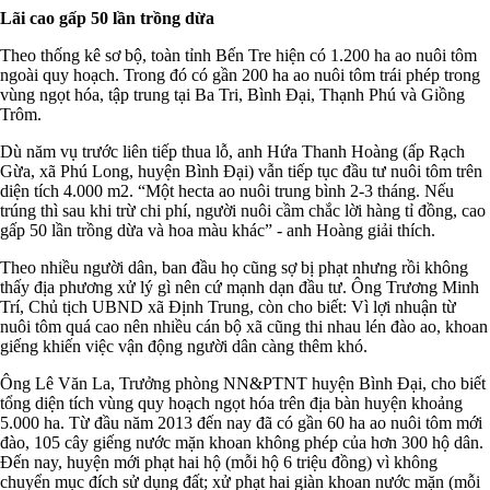
Lãi cao gấp 50 lần trồng dừa
Theo thống kê sơ bộ, toàn tỉnh Bến Tre hiện có 1.200 ha ao nuôi tôm
ngoài quy hoạch. Trong đó có gần 200 ha ao nuôi tôm trái phép trong
vùng ngọt hóa, tập trung tại Ba Tri, Bình Đại, Thạnh Phú và Giồng
Trôm.
Dù năm vụ trước liên tiếp thua lỗ, anh Hứa Thanh Hoàng (ấp Rạch
Gừa, xã Phú Long, huyện Bình Đại) vẫn tiếp tục đầu tư nuôi tôm trên
diện tích 4.000 m2. “Một hecta ao nuôi trung bình 2-3 tháng. Nếu
trúng thì sau khi trừ chi phí, người nuôi cầm chắc lời hàng tỉ đồng, cao
gấp 50 lần trồng dừa và hoa màu khác” - anh Hoàng giải thích.
Theo nhiều người dân, ban đầu họ cũng sợ bị phạt nhưng rồi không
thấy địa phương xử lý gì nên cứ mạnh dạn đầu tư. Ông Trương Minh
Trí, Chủ tịch UBND xã Định Trung, còn cho biết: Vì lợi nhuận từ
nuôi tôm quá cao nên nhiều cán bộ xã cũng thi nhau lén đào ao, khoan
giếng khiến việc vận động người dân càng thêm khó.
Ông Lê Văn La, Trưởng phòng NN&PTNT huyện Bình Đại, cho biết
tổng diện tích vùng quy hoạch ngọt hóa trên địa bàn huyện khoảng
5.000 ha. Từ đầu năm 2013 đến nay đã có gần 60 ha ao nuôi tôm mới
đào, 105 cây giếng nước mặn khoan không phép của hơn 300 hộ dân.
Đến nay, huyện mới phạt hai hộ (mỗi hộ 6 triệu đồng) vì không
chuyển mục đích sử dụng đất; xử phạt hai giàn khoan nước mặn (mỗi