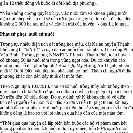
giàn 12 triệu đồng và buộc di dời khỏi địa phương).
“Nếu không cương quyết xử lý, việc nuôi tôm và khoan giếng nước
mặn trái phép về lâu dài sẽ dẫn tới nguy cơ gây sụt lún đất, đe dọa đến
khoảng 2.000 ha rau màu và cây ăn trái của huyện” - ông La lo ngại.
Phạt cứ phạt, nuôi cứ nuôi
Tương tự, nhiều diện tích đất trồng hoa màu, đất lúa tại huyện Thạnh
Phú cũng bị “bức tử” vì nạn đào ao nuôi tôm trái phép. Theo ông Phan
Văn Bình, Trưởng phòng NN&PTNT huyện Thạnh Phú, toàn huyện
có khoảng 50 ha nuôi tôm trong vùng ngọt hóa. Dù có khuyến cáo
nhưng một số địa phương như Hòa Lợi, Mỹ Hưng, An Thạnh, nhiều
nhất là Quới Điền vẫn tiếp tục phát sinh ao mới. Thậm chí người ở địa
phương khác còn đến đây thuê đất nuôi tôm.
Theo Nghị định 103/2013, chủ cơ sở nuôi trồng thủy sản không theo
quy hoạch, chưa được cơ quan có thẩm quyền cho phép bị phạt tiền từ
20 triệu đến 30 triệu đồng. Do quy định xử lý không chỉ rõ về diện
tích nên người dân luôn “cố” đào ao lớn vì nếu bị phạt thì ao lớn hay
ao nhỏ đều như nhau. Với mức phạt trên, họ sẵn sàng nộp vì số tiền đó
không đáng là bao so với lợi nhuận quá hấp dẫn của một mùa tôm.
“Thời gian qua huyện đã lập biên bản buộc các hộ vi phạm cam kết
không phát sinh diện tích nuôi mới. Tuy nhiên, trên 80% người nuôi