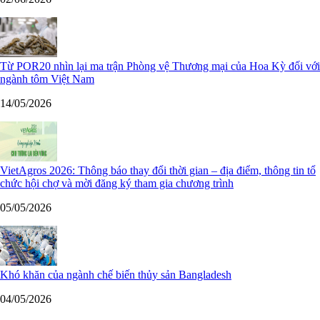
Từ POR20 nhìn lại ma trận Phòng vệ Thương mại của Hoa Kỳ đối với
ngành tôm Việt Nam
14/05/2026
VietAgros 2026: Thông báo thay đổi thời gian – địa điểm, thông tin tổ
chức hội chợ và mời đăng ký tham gia chương trình
05/05/2026
Khó khăn của ngành chế biến thủy sản Bangladesh
04/05/2026