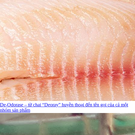
De-Odorase – từ chai “Deoray” huyền thoại đến tên gọi của cả một
nhóm sản phẩm