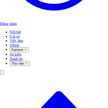
Đăng nhập
Nổi bật
Giá cả
Việc làm
eShop
Farmext
Sự kiện
Danh bạ
Thư viện