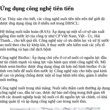
Ứng dụng công nghệ tiên tiến
Cục Thủy sản cho biết, các công nghệ nuôi tiên tiến trên thế giới đã
được ứng dụng rộng rãi ở nhiều nơi trong ĐBSCL:
Hệ thống nuôi tuần hoàn (RAS): Áp dụng tại một số cơ sở sản xuất
giống tôm nước lợ của công ty như CP Việt Nam, Việt - Úc, Hải
Thanh... cho kết quả tốt. Công nghệ này có ưu điểm lọc và xử lý nước
ao nuôi theo chu kỳ khép kín, ít thay nước nên kiểm soát các yếu tố
môi trường và hạn chế dịch bệnh
Công nghệ Biofloc: Áp dụng chủ yếu ở cơ sở nuôi có nguồn lực đầu
tư tài chính mạnh và năng lực vận hành quy trình công nghệ tốt. Mô
hình semi-biofloc được ứng dụng rộng rãi hơn mô hình biofloc ở các
tỉnh ven biển để nuôi tôm nước lợ. Công nghệ này cho hiệu quả kinh
tế cao và phòng chống được một số loại bệnh trên tôm, giảm ô nhiễm
môi trường.
Công nghệ nuôi trong nhà màng: Nuôi siêu thâm canh thường áp dụng
công nghệ cao, đầu tư cao, được dự báo mở rộng trong thời gian tới
với các doanh nghiệp hoặc hộ nuôi có đủ nguồn lực tài chính, có khả
năng quản lý và áp dụng công nghệ cao trong nuôi tôm.