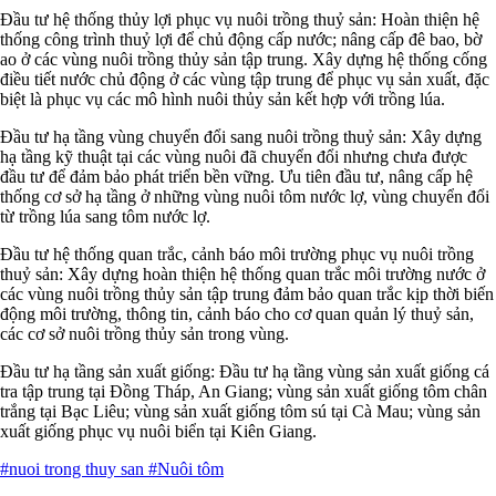
Đầu tư hệ thống thủy lợi phục vụ nuôi trồng thuỷ sản: Hoàn thiện hệ
thống công trình thuỷ lợi để chủ động cấp nước; nâng cấp đê bao, bờ
ao ở các vùng nuôi trồng thủy sản tập trung. Xây dựng hệ thống cống
điều tiết nước chủ động ở các vùng tập trung để phục vụ sản xuất, đặc
biệt là phục vụ các mô hình nuôi thủy sản kết hợp với trồng lúa.
Đầu tư hạ tầng vùng chuyển đổi sang nuôi trồng thuỷ sản: Xây dựng
hạ tầng kỹ thuật tại các vùng nuôi đã chuyển đổi nhưng chưa được
đầu tư để đảm bảo phát triển bền vững. Ưu tiên đầu tư, nâng cấp hệ
thống cơ sở hạ tầng ở những vùng nuôi tôm nước lợ, vùng chuyển đổi
từ trồng lúa sang tôm nước lợ.
Đầu tư hệ thống quan trắc, cảnh báo môi trường phục vụ nuôi trồng
thuỷ sản: Xây dựng hoàn thiện hệ thống quan trắc môi trường nước ở
các vùng nuôi trồng thủy sản tập trung đảm bảo quan trắc kịp thời biến
động môi trường, thông tin, cảnh báo cho cơ quan quản lý thuỷ sản,
các cơ sở nuôi trồng thủy sản trong vùng.
Đầu tư hạ tầng sản xuất giống: Đầu tư hạ tầng vùng sản xuất giống cá
tra tập trung tại Đồng Tháp, An Giang; vùng sản xuất giống tôm chân
trắng tại Bạc Liêu; vùng sản xuất giống tôm sú tại Cà Mau; vùng sản
xuất giống phục vụ nuôi biển tại Kiên Giang.
#nuoi trong thuy san
#Nuôi tôm