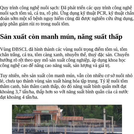
Quy trình công nghệ nuôi sạch: Đã phát triển các quy trình công nghệ
nuôi sạch tôm sú, cá tra, rô phi. Ứng dụng kỹ thuật PCR, kỹ thuật chẩn
đoán sớm một số bệnh nguy hiểm cũng đã được nghiên cứu ứng dụng,
góp phần giảm rủi ro trong nuôi tôm.
Sản xuất còn manh mún, năng suất thấp
Vùng ĐBSCL đã hình thành các vùng nuôi trọng điểm tôm sú, tôm
chân trắng, cá tra, tôm càng xanh, nhuyễn thể, thuỷ đặc sản. Chuyển
hướng rõ rệt theo quy mô sản xuất công nghiệp, áp dụng khoa học
công nghệ cao để nâng cao năng suất, sản lượng và giá trị.
Tuy nhiên, nền sản xuất còn manh mún, vẫn còn nhiều cơ sở nuôi nhỏ
lẻ, chưa tạo thành vùng sản xuất hàng hóa tập trung. Tỷ lệ nuôi tôm
thâm canh, bán thâm canh thấp, do đó năng suất bình quân mới đạt
khoảng 3,7 tấn/ha, thấp hơn so với năng suất bình quân của cả nước
đạt khoảng 4 tấn/ha.