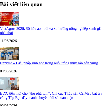
Bài viết liên quan
VietAgros 2026: Số hóa ao nuôi và xu hướng nông nghiệp xanh giảm
phát thải
11/06/2026
Enzyme – Giải pháp sinh học trong nuôi trồng thủy sản bền vững
04/06/2026
Bước tiến mới cho "thủ phủ tôm": Chi cục Thủy sản Cà Mau bắt tay
cùng Tép Bạc đẩy mạnh chuyển đổi số toàn diện
02/06/2026