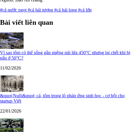
#cá nước ngọt
#cá hải tượng
#cá hải long
#cá lớn
Bài viết liên quan
Vì sao tôm có thể sống gần miệng núi lửa 450°C nhưng lại chết khi bị
nấu ở 50°C?
11/02/2026
&quot;Nuôi&quot; cá, tôm trong lò phản ứng sinh học - cơ hội cho
startup Việt
22/01/2026