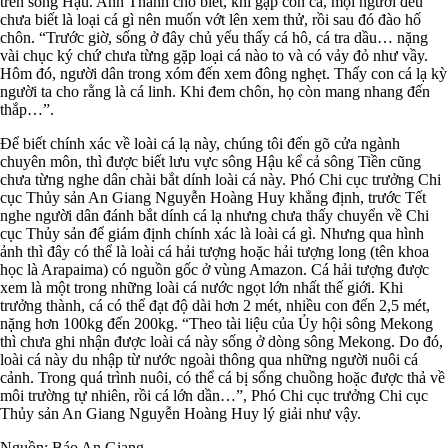
trên sông Hậu. Anh Thành cho biết, khi gặp con cá, mọi người đều
chưa biết là loại cá gì nên muốn vớt lên xem thử, rồi sau đó đào hố
chôn. “Trước giờ, sống ở đây chủ yếu thấy cá hô, cá tra dầu… nặng
vài chục ký chứ chưa từng gặp loại cá nào to và có vảy đỏ như vầy.
Hôm đó, người dân trong xóm đến xem đông nghẹt. Thấy con cá lạ kỳ
người ta cho rằng là cá linh. Khi đem chôn, họ còn mang nhang đến
thắp…”.
Để biết chính xác về loài cá lạ này, chúng tôi đến gõ cửa ngành
chuyên môn, thì được biết lưu vực sông Hậu kể cả sông Tiền cũng
chưa từng nghe dân chài bắt dính loài cá này. Phó Chi cục trưởng Chi
cục Thủy sản An Giang Nguyễn Hoàng Huy khẳng định, trước Tết
nghe người dân đánh bắt dính cá lạ nhưng chưa thấy chuyển về Chi
cục Thủy sản để giám định chính xác là loài cá gì. Nhưng qua hình
ảnh thì đây có thể là loài cá hải tượng hoặc hải tượng long (tên khoa
học là Arapaima) có nguồn gốc ở vùng Amazon. Cá hải tượng được
xem là một trong những loài cá nước ngọt lớn nhất thế giới. Khi
trưởng thành, cá có thể đạt độ dài hơn 2 mét, nhiều con đến 2,5 mét,
nặng hơn 100kg đến 200kg. “Theo tài liệu của Ủy hội sông Mekong
thì chưa ghi nhận được loài cá này sống ở dòng sông Mekong. Do đó,
loài cá này du nhập từ nước ngoài thông qua những người nuôi cá
cảnh. Trong quá trình nuôi, có thể cá bị sổng chuồng hoặc được thả về
môi trường tự nhiên, rồi cá lớn dần…”, Phó Chi cục trưởng Chi cục
Thủy sản An Giang Nguyễn Hoàng Huy lý giải như vậy.
Nguồn: Báo An Giang