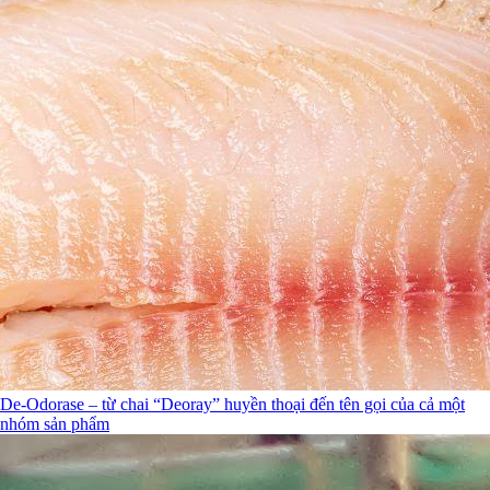
De-Odorase – từ chai “Deoray” huyền thoại đến tên gọi của cả một
nhóm sản phẩm