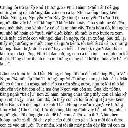
Chúng tôi trở lại ấp Phú Thượng, xã Phú Thành (Phú Tân) để gặp
những nông dân đương đầu với con cá lạ. Nhìn xuống dòng kênh
Thần Nông, cụ Nguyễn Văn Bảy (80 tuổi) quả quyết: “Trước Tết,
người dân vây bắt cá “khủng” ở khúc kênh này. Cha sanh mẹ đẻ đến
nay mới thấy con kênh này có cá lạ to như vậy. Trưa hôm đó, khi nghe
tụi nhỏ hô hoán có “quái vật” dưới kênh, tôi mới lọ mọ bước ra xem.
Quả thật, có một con vật ngoi đầu lên ngớp, rồi lặn xuống. Sau đó, lại
thấy một đường rẽ nước chạy dài giữa kênh, tôi biết là có cá to, nhưng
không đoán được đó là cá dữ hay cá hiền. Trên bờ, người dân đổ ra
kênh xem kẹt cứng. Như bị đánh động, con cá tiếp tục lao mình tìm lối
thoát. Hàng chục thanh niên trai tráng mang chài lưới ra bủa vây bắt cá
lạ…”.
Lần theo khúc kênh Thần Nông, chúng tôi tìm đến nhà ông Phạm Văn
Ngon (54 tuổi, ấp Phú Thượng), người đã từng tham gia bắt cá lạ. Mặc
dù có thâm niên trong nghề cào cá trên sông nước, nhưng khi nhớ lại
chuyện vây bắt con cá lạ mà ông Ngon vẫn còn sợ. Ông kể: “Sống
bằng nghề “bà cậu” hơn 25 năm, nhưng chưa từng thấy con cá nào kỳ
quái như vậy. Trưa hôm đó, tôi thấy con cá lội từ sông Hậu vào kênh
Hòa Bình, rồi đến ngã tư kênh Thần Nông rẽ nước ngược về hướng
Phú Vĩnh (Tân Châu). Lúc đó cũng không định vây bắt, nhưng nhiều
người giục tôi dùng ghe cào để bắt con cá lên xem thử. Nhìn theo
luồng nước cá đi, tôi chạy ghe cào đuổi theo gần 1km mới dồn được
con cá vào túi lưới. Tuy nhiên, khi tôi tắt máy phân dây lên thì con cá