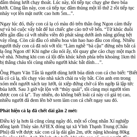
đâm thủng lưới chạy thoát. Lúc này, tôi tiếp tục chạy ghe theo bủa
lưới. Cũng lần này, con cá tiếp tục đâm thủng một lổ thứ 2 rồi tiếp tục
nhảy vọt lên mặt nước cao hơn 5m...”.
Ngay lúc đó, thấy con cá lạ có màu đỏ trên thân ông Ngon cảm thấy
sợ và bỏ cuộc vây bắt để lui chiếc ghe cào trở về bến. “Từ khúc đuôi
đến gần đầu cá với nhiều viền đỏ phát sáng dưới ánh nắng giống hệt
vảy rồng. Còn cái đầu có nhiều hoa văn hao hao đầu con rồng. Nhiều
người thấy con cá đã nói với tôi: “Làm nghề “bà cậu” đừng nên bắt cá
lạ ông Ngon ơi! Khi nghe câu nói ấy, tôi quay ghe cào chạy một mạch
về nhà. Nhưng khi con cá lội đến khúc kênh phía trên khoảng 1km thì
bị thằng cháu tôi cùng nhiều người khác bắt dính…”.
Ông Phạm Văn Tấn là người dùng lưới bủa dính con cá cho biết: “Biết
là có cá lạ, tôi chạy vào nhà xách chài ra vây bắt. Còn anh em trong
xóm mỗi người xách tay lưới, ủi xiệp đứng chờ cá lên ngớp là lập tức
bủa lưới. Sau 3 giờ vật lộn với “thủy quái”, tôi cùng mọi người tóm
được con cá lạ”. Tuy nhiên, do không biết loài cá này có giá trị cao,
nhiều người đã đem lên bờ xem làm con cá chết ngay sau đó.
Phát hiện cá lạ đã chết dài gần 2 mét:
Điều kỳ lạ hơn là cũng cùng ngày đó, một số công nhân Xí nghiệp
đông lạnh Thủy sản AFIEX đóng tại xã Vĩnh Thạnh Trung (Châu
Phú) đã vớt được xác con cá lạ dài gần 2m, ước nặng khoảng 80kg