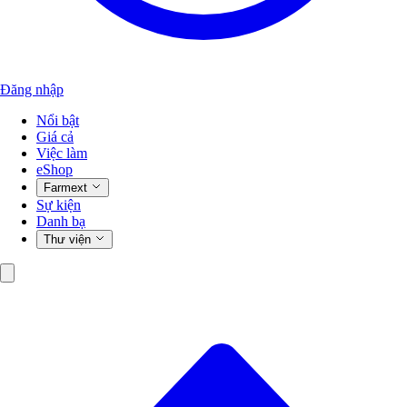
Đăng nhập
Nổi bật
Giá cả
Việc làm
eShop
Farmext
Sự kiện
Danh bạ
Thư viện