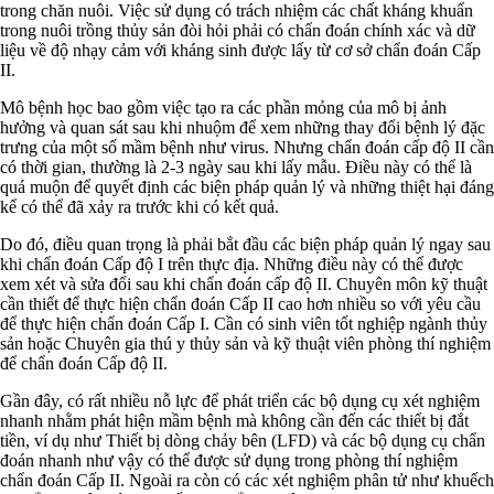
trong chăn nuôi. Việc sử dụng có trách nhiệm các chất kháng khuẩn
trong nuôi trồng thủy sản đòi hỏi phải có chẩn đoán chính xác và dữ
liệu về độ nhạy cảm với kháng sinh được lấy từ cơ sở chẩn đoán Cấp
II.
Mô bệnh học bao gồm việc tạo ra các phần mỏng của mô bị ảnh
hưởng và quan sát sau khi nhuộm để xem những thay đổi bệnh lý đặc
trưng của một số mầm bệnh như virus. Nhưng chẩn đoán cấp độ II cần
có thời gian, thường là 2-3 ngày sau khi lấy mẫu. Điều này có thể là
quá muộn để quyết định các biện pháp quản lý và những thiệt hại đáng
kể có thể đã xảy ra trước khi có kết quả.
Do đó, điều quan trọng là phải bắt đầu các biện pháp quản lý ngay sau
khi chẩn đoán Cấp độ I trên thực địa. Những điều này có thể được
xem xét và sửa đổi sau khi chẩn đoán cấp độ II. Chuyên môn kỹ thuật
cần thiết để thực hiện chẩn đoán Cấp II cao hơn nhiều so với yêu cầu
để thực hiện chẩn đoán Cấp I. Cần có sinh viên tốt nghiệp ngành thủy
sản hoặc Chuyên gia thú y thủy sản và kỹ thuật viên phòng thí nghiệm
để chẩn đoán Cấp độ II.
Gần đây, có rất nhiều nỗ lực để phát triển các bộ dụng cụ xét nghiệm
nhanh nhằm phát hiện mầm bệnh mà không cần đến các thiết bị đắt
tiền, ví dụ như Thiết bị dòng chảy bên (LFD) và các bộ dụng cụ chẩn
đoán nhanh như vậy có thể được sử dụng trong phòng thí nghiệm
chẩn đoán Cấp II. Ngoài ra còn có các xét nghiệm phân tử như khuếch