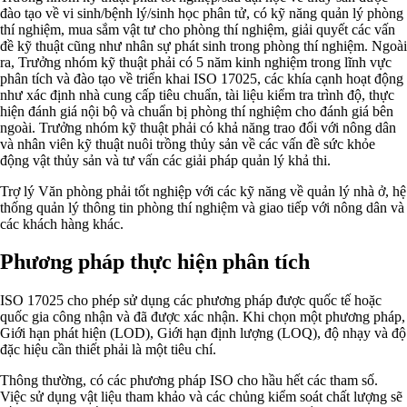
đào tạo về vi sinh/bệnh lý/sinh học phân tử, có kỹ năng quản lý phòng
thí nghiệm, mua sắm vật tư cho phòng thí nghiệm, giải quyết các vấn
đề kỹ thuật cũng như nhân sự phát sinh trong phòng thí nghiệm. Ngoài
ra, Trưởng nhóm kỹ thuật phải có 5 năm kinh nghiệm trong lĩnh vực
phân tích và đào tạo về triển khai ISO 17025, các khía cạnh hoạt động
như xác định nhà cung cấp tiêu chuẩn, tài liệu kiểm tra trình độ, thực
hiện đánh giá nội bộ và chuẩn bị phòng thí nghiệm cho đánh giá bên
ngoài. Trưởng nhóm kỹ thuật phải có khả năng trao đổi với nông dân
và nhân viên kỹ thuật nuôi trồng thủy sản về các vấn đề sức khỏe
động vật thủy sản và tư vấn các giải pháp quản lý khả thi.
Trợ lý Văn phòng phải tốt nghiệp với các kỹ năng về quản lý nhà ở, hệ
thống quản lý thông tin phòng thí nghiệm và giao tiếp với nông dân và
các khách hàng khác.
Phương pháp thực hiện phân tích
ISO 17025 cho phép sử dụng các phương pháp được quốc tế hoặc
quốc gia công nhận và đã được xác nhận. Khi chọn một phương pháp,
Giới hạn phát hiện (LOD), Giới hạn định lượng (LOQ), độ nhạy và độ
đặc hiệu cần thiết phải là một tiêu chí.
Thông thường, có các phương pháp ISO cho hầu hết các tham số.
Việc sử dụng vật liệu tham khảo và các chủng kiểm soát chất lượng sẽ