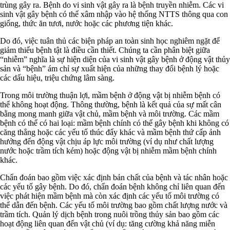
trùng gây ra. Bệnh do vi sinh vật gây ra là bệnh truyền nhiễm. Các vi
sinh vật gây bệnh có thể xâm nhập vào hệ thống NTTS thông qua con
giống, thức ăn tươi, nước hoặc các phương tiện khác.
Do đó, việc tuân thủ các biện pháp an toàn sinh học nghiêm ngặt để
giảm thiểu bệnh tật là điều cần thiết. Chúng ta cần phân biệt giữa
“nhiễm” nghĩa là sự hiện diện của vi sinh vật gây bệnh ở động vật thủy
sản và “bệnh” ám chỉ sự xuất hiện của những thay đổi bệnh lý hoặc
các dấu hiệu, triệu chứng lâm sàng.
Trong môi trường thuận lợi, mầm bệnh ở động vật bị nhiễm bệnh có
thể không hoạt động. Thông thường, bệnh là kết quả của sự mất cân
bằng mong manh giữa vật chủ, mầm bệnh và môi trường. Các mầm
bệnh có thể có hai loại: mầm bệnh chính có thể gây bệnh khi không có
căng thẳng hoặc các yếu tố thúc đẩy khác và mầm bệnh thứ cấp ảnh
hưởng đến động vật chịu áp lực môi trường (ví dụ như chất lượng
nước hoặc trầm tích kém) hoặc động vật bị nhiễm mầm bệnh chính
khác.
Chẩn đoán bao gồm việc xác định bản chất của bệnh và tác nhân hoặc
các yếu tố gây bệnh. Do đó, chẩn đoán bệnh không chỉ liên quan đến
việc phát hiện mầm bệnh mà còn xác định các yếu tố môi trường có
thể dẫn đến bệnh. Các yếu tố môi trường bao gồm chất lượng nước và
trầm tích. Quản lý dịch bệnh trong nuôi trồng thủy sản bao gồm các
hoạt động liên quan đến vật chủ (ví dụ: tăng cường khả năng miễn