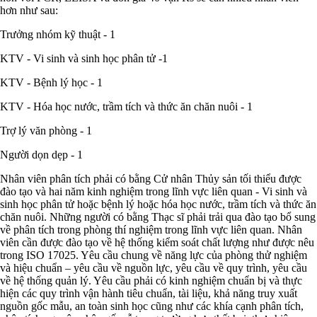
hơn như sau:
Trưởng nhóm kỹ thuật - 1
KTV - Vi sinh và sinh học phân tử -1
KTV - Bệnh lý học - 1
KTV - Hóa học nước, trầm tích và thức ăn chăn nuôi - 1
Trợ lý văn phòng - 1
Người dọn dẹp - 1
Nhân viên phân tích phải có bằng Cử nhân Thủy sản tối thiểu được
đào tạo và hai năm kinh nghiệm trong lĩnh vực liên quan - Vi sinh và
sinh học phân tử hoặc bệnh lý hoặc hóa học nước, trầm tích và thức ăn
chăn nuôi. Những người có bằng Thạc sĩ phải trải qua đào tạo bổ sung
về phân tích trong phòng thí nghiệm trong lĩnh vực liên quan. Nhân
viên cần được đào tạo về hệ thống kiểm soát chất lượng như được nêu
trong ISO 17025. Yêu cầu chung về năng lực của phòng thử nghiệm
và hiệu chuẩn – yêu cầu về nguồn lực, yêu cầu về quy trình, yêu cầu
về hệ thống quản lý. Yêu cầu phải có kinh nghiệm chuẩn bị và thực
hiện các quy trình vận hành tiêu chuẩn, tài liệu, khả năng truy xuất
nguồn gốc mẫu, an toàn sinh học cũng như các khía cạnh phân tích,