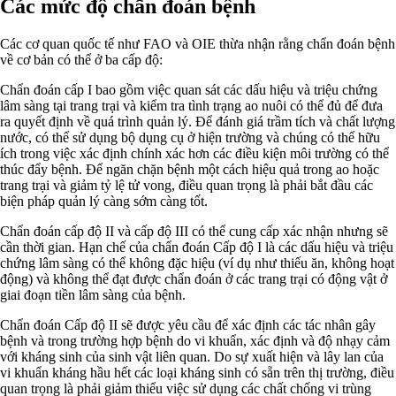
Các mức độ chẩn đoán bệnh
Các cơ quan quốc tế như FAO và OIE thừa nhận rằng chẩn đoán bệnh
về cơ bản có thể ở ba cấp độ:
Chẩn đoán cấp I bao gồm việc quan sát các dấu hiệu và triệu chứng
lâm sàng tại trang trại và kiểm tra tình trạng ao nuôi có thể đủ để đưa
ra quyết định về quá trình quản lý. Để đánh giá trầm tích và chất lượng
nước, có thể sử dụng bộ dụng cụ ở hiện trường và chúng có thể hữu
ích trong việc xác định chính xác hơn các điều kiện môi trường có thể
thúc đẩy bệnh. Để ngăn chặn bệnh một cách hiệu quả trong ao hoặc
trang trại và giảm tỷ lệ tử vong, điều quan trọng là phải bắt đầu các
biện pháp quản lý càng sớm càng tốt.
Chẩn đoán cấp độ II và cấp độ III có thể cung cấp xác nhận nhưng sẽ
cần thời gian. Hạn chế của chẩn đoán Cấp độ I là các dấu hiệu và triệu
chứng lâm sàng có thể không đặc hiệu (ví dụ như thiếu ăn, không hoạt
động) và không thể đạt được chẩn đoán ở các trang trại có động vật ở
giai đoạn tiền lâm sàng của bệnh.
Chẩn đoán Cấp độ II sẽ được yêu cầu để xác định các tác nhân gây
bệnh và trong trường hợp bệnh do vi khuẩn, xác định và độ nhạy cảm
với kháng sinh của sinh vật liên quan. Do sự xuất hiện và lây lan của
vi khuẩn kháng hầu hết các loại kháng sinh có sẵn trên thị trường, điều
quan trọng là phải giảm thiểu việc sử dụng các chất chống vi trùng