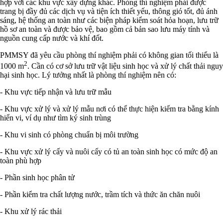
hợp với các khu vực xây dựng khác. Phòng thí nghiệm phải được
trang bị đầy đủ các dịch vụ và tiện ích thiết yếu, thông gió tốt, đủ ánh
sáng, hệ thống an toàn như các biện pháp kiểm soát hỏa hoạn, lưu trữ
hồ sơ an toàn và được bảo vệ, bao gồm cả bản sao lưu máy tính và
nguồn cung cấp nước và khí đốt.
PMMSY đã yêu cầu phòng thí nghiệm phải có không gian tối thiểu là
2
1000 m
. Cần có cơ sở lưu trữ vật liệu sinh học và xử lý chất thải nguy
hại sinh học. Lý tưởng nhất là phòng thí nghiệm nên có:
- Khu vực tiếp nhận và lưu trữ mẫu
- Khu vực xử lý và xử lý mẫu nơi có thể thực hiện kiểm tra bằng kính
hiển vi, ví dụ như tìm ký sinh trùng
- Khu vi sinh có phòng chuẩn bị môi trường
- Khu vực xử lý cấy và nuôi cấy có tủ an toàn sinh học có mức độ an
toàn phù hợp
- Phần sinh học phân tử
- Phần kiểm tra chất lượng nước, trầm tích và thức ăn chăn nuôi
- Khu xử lý rác thải