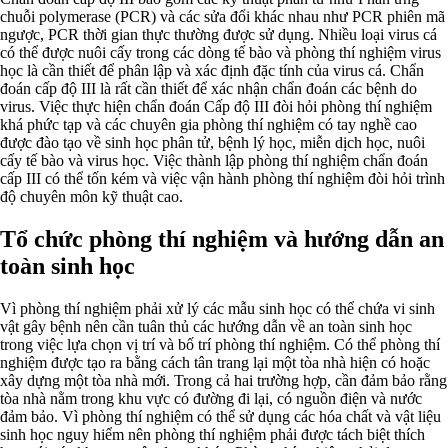
chuỗi polymerase (PCR) và các sửa đổi khác nhau như PCR phiên mã
ngược, PCR thời gian thực thường được sử dụng. Nhiều loại virus cá
có thể được nuôi cấy trong các dòng tế bào và phòng thí nghiệm virus
học là cần thiết để phân lập và xác định đặc tính của virus cá. Chẩn
đoán cấp độ III là rất cần thiết để xác nhận chẩn đoán các bệnh do
virus. Việc thực hiện chẩn đoán Cấp độ III đòi hỏi phòng thí nghiệm
khá phức tạp và các chuyên gia phòng thí nghiệm có tay nghề cao
được đào tạo về sinh học phân tử, bệnh lý học, miễn dịch học, nuôi
cấy tế bào và virus học. Việc thành lập phòng thí nghiệm chẩn đoán
cấp III có thể tốn kém và việc vận hành phòng thí nghiệm đòi hỏi trình
độ chuyên môn kỹ thuật cao.
Tổ chức phòng thí nghiệm và hướng dẫn an
toàn sinh học
Vì phòng thí nghiệm phải xử lý các mẫu sinh học có thể chứa vi sinh
vật gây bệnh nên cần tuân thủ các hướng dẫn về an toàn sinh học
trong việc lựa chọn vị trí và bố trí phòng thí nghiệm. Có thể phòng thí
nghiệm được tạo ra bằng cách tân trang lại một tòa nhà hiện có hoặc
xây dựng một tòa nhà mới. Trong cả hai trường hợp, cần đảm bảo rằng
tòa nhà nằm trong khu vực có đường đi lại, có nguồn điện và nước
đảm bảo. Vì phòng thí nghiệm có thể sử dụng các hóa chất và vật liệu
sinh học nguy hiểm nên phòng thí nghiệm phải được tách biệt thích