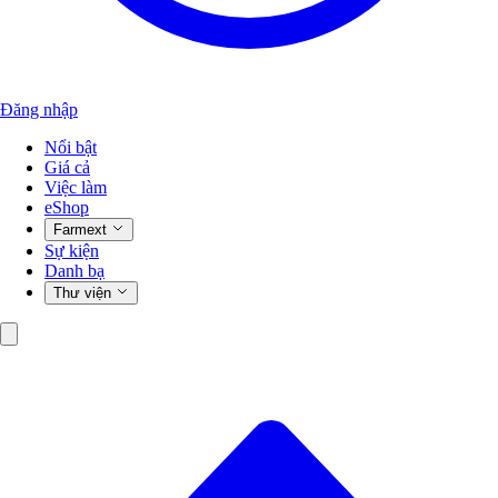
Đăng nhập
Nổi bật
Giá cả
Việc làm
eShop
Farmext
Sự kiện
Danh bạ
Thư viện