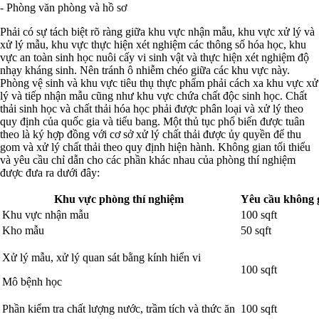
- Phòng văn phòng và hồ sơ
Phải có sự tách biệt rõ ràng giữa khu vực nhận mẫu, khu vực xử lý và
xử lý mẫu, khu vực thực hiện xét nghiệm các thông số hóa học, khu
vực an toàn sinh học nuôi cấy vi sinh vật và thực hiện xét nghiệm độ
nhạy kháng sinh. Nên tránh ô nhiễm chéo giữa các khu vực này.
Phòng vệ sinh và khu vực tiêu thụ thực phẩm phải cách xa khu vực xử
lý và tiếp nhận mẫu cũng như khu vực chứa chất độc sinh học. Chất
thải sinh học và chất thải hóa học phải được phân loại và xử lý theo
quy định của quốc gia và tiểu bang. Một thủ tục phổ biến được tuân
theo là ký hợp đồng với cơ sở xử lý chất thải được ủy quyền để thu
gom và xử lý chất thải theo quy định hiện hành. Không gian tối thiểu
và yêu cầu chỉ dẫn cho các phần khác nhau của phòng thí nghiệm
được đưa ra dưới đây:
Khu vực phòng thí nghiệm
Yêu cầu không gi
Khu vực nhận mẫu
100 sqft
Kho mẫu
50 sqft
Xử lý mẫu, xử lý quan sát bằng kính hiển vi
100 sqft
Mô bệnh học
Phần kiểm tra chất lượng nước, trầm tích và thức ăn
100 sqft