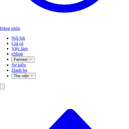
Đăng nhập
Nổi bật
Giá cả
Việc làm
eShop
Farmext
Sự kiện
Danh bạ
Thư viện