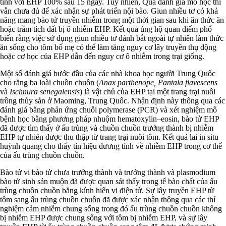
tính với EHP 100% sau 15 ngày. Tuy nhiên, Qua đánh giá mô học thì
vẫn chưa đủ để xác nhận sự phát triển nội bào. Giun nhiều tơ có khả
năng mang bào tử truyền nhiễm trong một thời gian sau khi ăn thức ăn
hoặc trầm tích đất bị ô nhiễm EHP. Kết quả ủng hộ quan điểm phổ
biến rằng việc sử dụng giun nhiều tơ đánh bắt ngoài tự nhiên làm thức
ăn sống cho tôm bố mẹ có thể làm tăng nguy cơ lây truyền thụ động
hoặc cơ học của EHP dẫn đến nguy cơ ô nhiễm trong trại giống.
Một số đánh giá bước đầu của các nhà khoa học người Trung Quốc
cho rằng ba loài chuồn chuồn (
Anax parthenope, Pantala flavescens
và
Ischnura senegalensis
) là vật chủ của EHP tại một trang trại nuôi
trồng thủy sản ở Maoming, Trung Quốc. Nhận định này thông qua các
đánh giá bằng phản ứng chuỗi polymerase (PCR) và xét nghiệm mô
bệnh học bằng phương pháp nhuộm hematoxylin–eosin, bào tử EHP
đã được tìm thấy ở ấu trùng và chuồn chuồn trưởng thành bị nhiễm
EHP tự nhiên được thu thập từ trang trại nuôi tôm. Kết quả lai in situ
huỳnh quang cho thấy tín hiệu dương tính về nhiễm EHP trong cơ thể
của ấu trùng chuồn chuồn.
Bào tử vi bào tử chưa trưởng thành và trưởng thành và plasmodium
bào tử sinh sản muộn đã được quan sát thấy trong tế bào chất của ấu
trùng chuồn chuồn bằng kính hiển vi điện tử. Sự lây truyền EHP từ
tôm sang ấu trùng chuồn chuồn đã được xác nhận thông qua các thí
nghiệm cảm nhiễm chung sống trong đó ấu trùng chuồn chuồn không
bị nhiễm EHP được chung sống với tôm bị nhiễm EHP, và sự lây