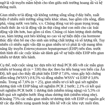
ngờ là vật truyền mầm bệnh cho tôm giữa môi trường hoang dã và hệ
thống nuôi.
Giun nhiều tơ là động vật không xương sống sống ở đáy biển, xuất
hiện ở nhiều môi trường sống biển khác nhau, bao gồm cửa sông, đầm
phá, vùng nước ven biển, v.v. Chúng đóng vai trò quan trọng trong
chuỗi thức ăn và là động vật ăn thịt cũng như con mồi cho các loài
động vật lớn hơn, bao gồm cả tôm. Chúng có hàm lượng dinh dưỡng
cao, hàm lượng axit béo không no cao và sự hiện diện của hormone
thúc đẩy tôm bố mẹ cho sinh sản trứng chất lượng và số lượng tốt. Tuy
nhiên có nhiều nghi vấn đặt ra giun nhiều tơ có phải là vật mang tiềm
năng lây truyền
Enterocytozoon hepatopenaei
(EHP) trên tôm. trước
tình hình đó các cuộc khảo sát đánh giá về sự hiện diện EHP trên giun
nhiều tơ được tiến hành.
Cụ thể, một cuộc sàng lọc dựa trên kỹ thuậ PCR đối với các mẫu giun
nhiều tơ hoang dã (n = 330) thu dọc theo ba tiểu bang ven biển của Ấn
Độ, kết quả cho thấy đã phát hiện EHP ở 7,6%, virus gây hội chứng
đốm trắng (WSSV) ở 8,5% và đồng nhiễm WSSV và EHP ở 3,6%
mẫu. Trong số 7,6% (n = 25), giun nhiều tơ có kết quả xét nghiệm
dương tính với EHP bằng xét nghiệm PCR 2 bước; 2,1% có kết quả
xét nghiệm PCR bước 1 dương tính (nhiễm trùng nặng) và 5,5% có
kết quả xét nghiệm bước lồng nhau dương tính (nhiễm trùng nhẹ).
Khoảng 75% các mẫu giun nhiều tơ dương tính với EHP có nguồn gốc
từ các địa điểm xung quanh hoặc liền kề với các khu vực nuôi tôm.