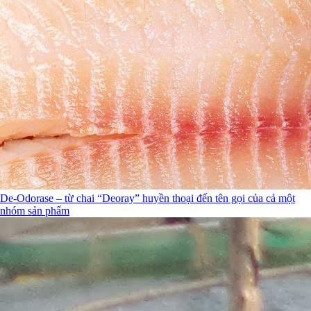
De-Odorase – từ chai “Deoray” huyền thoại đến tên gọi của cả một
nhóm sản phẩm