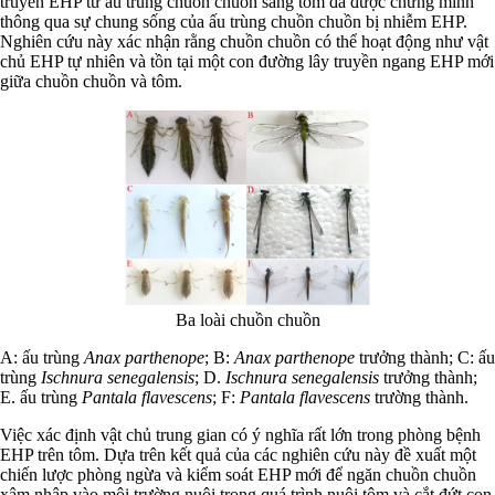
truyền EHP từ ấu trùng chuồn chuồn sang tôm đã được chứng minh
thông qua sự chung sống của ấu trùng chuồn chuồn bị nhiễm EHP.
Nghiên cứu này xác nhận rằng chuồn chuồn có thể hoạt động như vật
chủ EHP tự nhiên và tồn tại một con đường lây truyền ngang EHP mới
giữa chuồn chuồn và tôm.
Ba loài chuồn chuồn
A: ấu trùng
Anax parthenope
; B:
Anax parthenope
trưởng thành; C: ấu
trùng
Ischnura senegalensis
; D.
Ischnura senegalensis
trưởng thành;
E. ấu trùng
Pantala flavescens
; F:
Pantala flavescens
trường thành.
Việc xác định vật chủ trung gian có ý nghĩa rất lớn trong phòng bệnh
EHP trên tôm. Dựa trên kết quả của các nghiên cứu này đề xuất một
chiến lược phòng ngừa và kiểm soát EHP mới để ngăn chuồn chuồn
xâm nhập vào môi trường nuôi trong quá trình nuôi tôm và cắt đứt con