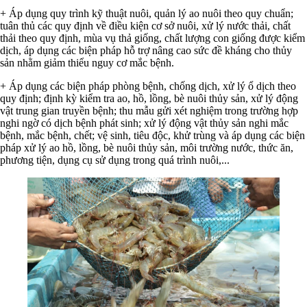
+ Áp dụng quy trình kỹ thuật nuôi, quản lý ao nuôi theo quy chuẩn;
tuân thủ các quy định về điều kiện cơ sở nuôi, xử lý nước thải, chất
thải theo quy định, mùa vụ thả giống, chất lượng con giống được kiểm
dịch, áp dụng các biện pháp hỗ trợ nâng cao sức đề kháng cho thủy
sản nhằm giảm thiểu nguy cơ mắc bệnh.
+ Áp dụng các biện pháp phòng bệnh, chống dịch, xử lý ổ dịch theo
quy định; định kỳ kiểm tra ao, hồ, lồng, bè nuôi thủy sản, xử lý động
vật trung gian truyền bệnh; thu mẫu gửi xét nghiệm trong trường hợp
nghi ngờ có dịch bệnh phát sinh; xử lý động vật thủy sản nghi mắc
bệnh, mắc bệnh, chết; vệ sinh, tiêu độc, khử trùng và áp dụng các biện
pháp xử lý ao hồ, lồng, bè nuôi thủy sản, môi trường nước, thức ăn,
phương tiện, dụng cụ sử dụng trong quá trình nuôi,...