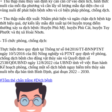
+ Thu thập mẫu thủy sản định kỳ cần căn cứ vào diện tích, hình thức
nuôi của mỗi địa phương và cần lấy số lượng mẫu đại diện cho cả
vùng nuôi để phát hiện bệnh sớm và có biện pháp phòng, chống dịch.
+ Thu thập mẫu đột xuất: Nhằm phát hiện và ngăn chặn dịch bệnh kịp
thời hiệu quả, dự kiến lấy mẫu đột xuất tại 04 huyện trọng điểm
thường xảy ra dịch bệnh: Huyện Phù Mỹ, huyện Phù Cát, huyện Tuy
Phước và thị xã Hoài Nhơn.
- Tổ chức phòng, chống dịch:
Thực hiện theo quy định tại Thông tư số 04/2016/TT-BNNPTNT
ngày 10/5/2016 của Bộ Nông nghiệp và PTNT quy định về phòng,
chống dịch bệnh cho động vật thủy sản và Quyết định số
2538/QĐUBND ngày 12/8/2022 của UBND tỉnh về việc Ban hành
Kế hoạch phòng, chống một số dịch bệnh nguy hiểm trên thủy sản
nuôi trên địa bàn tỉnh Bình Định, giai đoạn 2022 – 2030.
#Tôm thẻ chân trắng
#Dịch bệnh