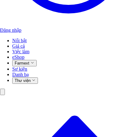
Đăng nhập
Nổi bật
Giá cả
Việc làm
eShop
Farmext
Sự kiện
Danh bạ
Thư viện