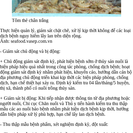
Tôm thẻ chân trắng
Thực hiện quản lý, giám sát chặt chẽ, xử lý kịp thời không để các loại
dịch bệnh nguy hiểm lây lan trên diện rộng.
Ảnh:
seafood.vasep.com.vn
- Giám sát chủ động và bị động:
+ Chủ động giám sát định kỳ, phát hiện bệnh sớm ở thủy sản nuôi là
biện pháp hiệu quả nhất trong công tác phòng, chống dịch bệnh; hoạt
động giám sát định kỳ nhằm phát hiện, khuyến cáo, hướng dẫn cán bộ
địa phương chủ động triển khai kịp thời các biện pháp phòng, chống
dịch, hạn chế thiệt hại xảy ra. Định kỳ kiểm tra 04 lần/tháng/5 huyện,
thị xã, thành phố có nuôi trồng thủy sản.
+ Giám sát bị động: Khi tiếp nhận được thông tin từ địa phương hoặc
người nuôi, Chi cục Chăn nuôi và Thú y tiến hành kiểm tra thu thập
mẫu các ao nuôi báo bệnh nhằm phát hiện dịch bệnh kịp thời, hướng
dẫn biện pháp xử lý phù hợp, hạn chế lây lan dịch bệnh.
- Thu thập mẫu bệnh phẩm, xét nghiệm định kỳ, đột xuất: