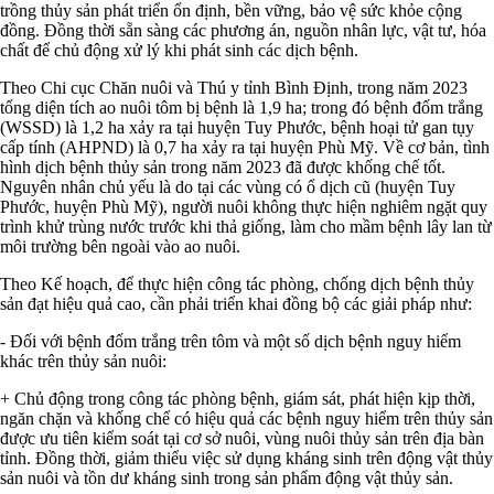
trồng thủy sản phát triển ổn định, bền vững, bảo vệ sức khỏe cộng
đồng. Đồng thời sẵn sàng các phương án, nguồn nhân lực, vật tư, hóa
chất để chủ động xử lý khi phát sinh các dịch bệnh.
Theo Chi cục Chăn nuôi và Thú y tỉnh Bình Định, trong năm 2023
tổng diện tích ao nuôi tôm bị bệnh là 1,9 ha; trong đó bệnh đốm trắng
(WSSD) là 1,2 ha xảy ra tại huyện Tuy Phước, bệnh hoại tử gan tụy
cấp tính (AHPND) là 0,7 ha xảy ra tại huyện Phù Mỹ. Về cơ bản, tình
hình dịch bệnh thủy sản trong năm 2023 đã được khống chế tốt.
Nguyên nhân chủ yếu là do tại các vùng có ổ dịch cũ (huyện Tuy
Phước, huyện Phù Mỹ), người nuôi không thực hiện nghiêm ngặt quy
trình khử trùng nước trước khi thả giống, làm cho mầm bệnh lây lan từ
môi trường bên ngoài vào ao nuôi.
Theo Kế hoạch, để thực hiện công tác phòng, chống dịch bệnh thủy
sản đạt hiệu quả cao, cần phải triển khai đồng bộ các giải pháp như:
- Đối với bệnh đốm trắng trên tôm và một số dịch bệnh nguy hiểm
khác trên thủy sản nuôi:
+ Chủ động trong công tác phòng bệnh, giám sát, phát hiện kịp thời,
ngăn chặn và khống chế có hiệu quả các bệnh nguy hiểm trên thủy sản
được ưu tiên kiểm soát tại cơ sở nuôi, vùng nuôi thủy sản trên địa bàn
tỉnh. Đồng thời, giảm thiểu việc sử dụng kháng sinh trên động vật thủy
sản nuôi và tồn dư kháng sinh trong sản phẩm động vật thủy sản.