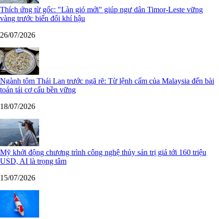
Thích ứng từ gốc: "Làn gió mới" giúp ngư dân Timor-Leste vững
vàng trước biến đổi khí hậu
26/07/2026
Ngành tôm Thái Lan trước ngã rẽ: Từ lệnh cấm của Malaysia đến bài
toán tái cơ cấu bền vững
18/07/2026
Mỹ khởi động chương trình công nghệ thủy sản trị giá tới 160 triệu
USD, AI là trọng tâm
15/07/2026