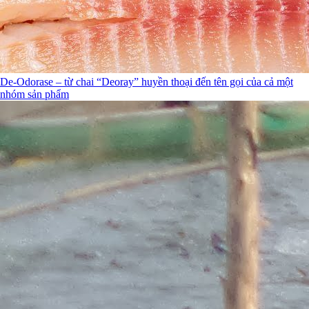
De-Odorase – từ chai “Deoray” huyền thoại đến tên gọi của cả một
nhóm sản phẩm