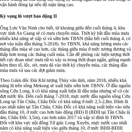
vận hành đóng lại nếu độ mặn tăng cao.
Kỳ vọng lũ vượt báo động II
Ông Lưu Văn Ninh cho biết, từ khoảng giữa đến cuối tháng 4, khu
vực tỉnh An Giang sẽ có mưa chuyển mùa. Thời kỳ bắt đầu mùa mưa
nhiều khả nãng sẽ xấp xỉ và sớm hơn TBNN (hầu hết cuối tháng 4, có
nơi vào tuần đầu tháng 5-2018). So TBNN, khả năng lượng mưa các
tháng đầu mùa sẽ cao hơn, các tháng giữa mùa ở mức tương đương và
thấp hơn trong các tháng cuối mùa. Cần đề phòng các hiện tượng thời
tiết cực đoan như: mưa rất to xảy ra trong thời đoạn ngắn, giông mạnh
kèm theo tố, lốc, sét, mưa đá vào thời kỳ chuyển mùa, các tháng đầu
mùa mưa và sau các đợt giảm mưa.
Theo Giám đốc Đài Khí tượng Thủy văn tỉnh, năm 2018, nhiều khả
năng lũ trên sông Mekong sẽ xuất hiện sớm hơn TBNN. Ở đầu nguồn
sông Cửu Long, ít có khả năng xuất hiện lũ đầu mùa nhưng sẽ có các
đợt nước lên. Đến cuối tháng 7-2018, mực nước đầu nguồn sông Cửu
Long tại Tân Châu, Châu Đốc có khả năng ở mức 2,5-2,8m. Đỉnh lũ
cao nhất năm tại Tân Châu, Châu Đốc có khả năng xuất hiện vào nửa
đầu tháng 10, ở mức cao hơn báo động (BĐ) II (BĐII tại Tân Châu là
4m, Châu Đốc 3,5m), cao hơn năm 2017 và xấp xỉ đỉnh lũ TBNN.
Đối với khu vực nội đồng Tứ giác Long Xuyên, mực nước cao nhất
năm có khả năng xuất hiện vào giữa tháng 10, ở mức BĐII-BĐIII