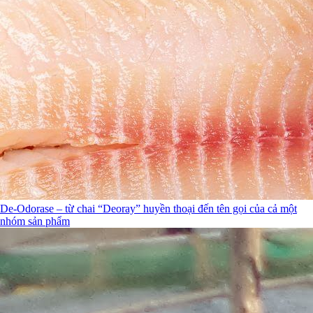
De-Odorase – từ chai “Deoray” huyền thoại đến tên gọi của cả một
nhóm sản phẩm