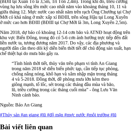
(BĐII tại Xuân Tô là 3,5m, Tri Tôn 2,4m). Trong khi đó, triều cường
vùng hạ lưu sông lên mức cao nhất năm vào khoảng tháng 10, 11 và
giữa tháng 12. Mực nước cao nhất năm trên rạch Ông Chưởng tại Chợ
Mới có khả năng ở mức xấp xỉ BĐIII, trên sông Hậu tại Long Xuyên
ở mức cao hơn BĐIII (BĐIII tại Chợ Mới là 3m, Long Xuyên 2,5m).
Năm 2018, dự báo có khoảng 12-14 cơn bão và ATNĐ hoạt động trên
khu vực Biển Đông, trong đó có 5-6 cơn ảnh hưởng trực tiếp đến đất
liền nước ta, tương đương năm 2017. Do vậy, các địa phương và
người dân cần theo dõi kỹ diễn biến thời tiết để chủ động sản xuất, hạn
chế thiệt hại do mưa bão gây ra.
“Tình hình thời tiết, thủy văn trên phạm vi tỉnh An Giang
trong năm 2018 sẽ diễn biến phức tạp, cần tiếp tục phòng,
chống nắng nóng, khô hạn và xâm nhập mặn trong tháng
4 và 5-2018. Đồng thời, đề phòng mưa lớn kèm theo
giông mạnh, tố lốc, sét trong các tháng đầu mùa và bão,
lũ, triều cường trong các tháng cuối mùa” - ông Lưu Văn
Ninh cảnh báo.
Nguồn: Báo An Giang
#Thủy sản
#an giang
#lũ
#độ mặn
#mực nước
#môi trường
#lũ
Bài viết liên quan