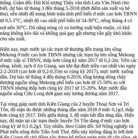
thẳng. Giám đốc Đài Khí tượng Thủy văn tỉnh Lưu Văn Ninh cho
biết, dự báo từ tháng 3 đến tháng 5-2018 (thời điểm sản xuất vụ hè
thu), nền nhiệt độ trung bình toàn tỉnh phổ biến ở mức cao hơn TBNN
o
o
từ 0,5-1
C, nhiệt độ cao nhất phổ biến từ 34-36
C, riêng tháng 4 có
o
nơi trên 36
C. Dù nắng nóng có xu hướng xuất hiện muộn, có khả
năng không kéo dài và không quá gay gắt nhưng vẫn gây khó khăn
cho sản xuất.
Hiện nay, mực nước tại các trạm từ thượng đến trung lưu sông
Mekong ở mức cao hơn TBNN nhưng các trạm hạ lưu sông Mekong
ở mức xấp xỉ TBNN, thấp hơn cùng kỳ năm 2017 từ 0,2-2m. Trên các
sông, kênh, rạch ở An Giang, sau khi đạt đỉnh triều cao nhất vào ngày
2-2-2018 (cao hơn từ 0,2-0,35m so cùng kỳ 2017), mực nước xuống
dần. Dự báo từ tháng 4 đến tháng 6-2018, tổng lượng dòng chảy
thượng nguồn sông Mekong phổ biến cao hơn từ 15-50% so với
TBNN nhưng thấp hơn cùng kỳ 2017 từ 15-20%. Mực nước đầu
nguồn sông Cửu Long thời gian này tương đương năm 2017.
Tại vùng giáp ranh tỉnh Kiên Giang của 2 huyện Thoại Sơn và Tri
Tôn, độ mặn đo được những tháng đầu năm 2018 ở mức 0,1g/l, thấp
hơn cùng kỳ 2017. Đến giữa tháng 3, độ mặn bắt đầu tăng dần. Hiện
nay, độ mặn tại các trạm thuộc huyện Tri Tôn đang ở mức cao hơn
cùng kỳ từ 0,1-0,2g/l. Tuy nhiên, theo Giám đốc Sở Nông nghiệp và
Phát triển nông thôn Trần Anh Thư, điều này không đáng lo bởi tỉnh
Kiên Giang đã chủ động xây dựng hệ thống ngăn mặn từ cửa sông, sẽ