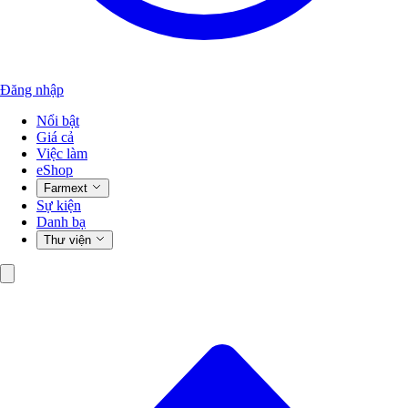
Đăng nhập
Nổi bật
Giá cả
Việc làm
eShop
Farmext
Sự kiện
Danh bạ
Thư viện