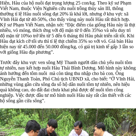
Hiện, Hàu của hộ nuôi đạt trọng lượng 25 con/kg. Theo kỹ sư Phạm
Viết Nam, thuộc Viện Nghiên cứu nuôi trồng thủy sản III, thông
thường tỉ lệ Hàu nuôi sống đạt 20% là khá lời, nhưng ở khu vực xã
Vĩnh Hải đạt từ 40-50%, cho thấy vùng này nuôi Hàu rất thích hợp.
Kỹ sư Phạm Viết Nam, nhận xét: “Đặc điểm của giống Hàu này là thịt
nhiều, vỏ mỏng, thích ứng với độ mặn từ 0 đến 35%o và nếu duy trì
độ mặn từ 10%o trở lên từ 5 đến 6 tháng thì Hàu phát triển rất tốt. Khi
Hàu đạt kích cỡ tối ưu thì tỉ lệ thịt chiếm 35% so với vỏ. Giá bán Hàu
hiện nay từ 45.000 đến 50.000 đồng/kg, có giá trị kinh tế gấp 3 lần so
với giống Hàu địa phương”.
Trước đây khu vực ven sông Mỹ Thanh người dân chủ yếu nuôi tôm
tự nhiên, nay kết hợp nuôi Hàu Thái Bình Dương. Mô hình này không
ảnh hưởng đến tôm nuôi mà còn tăng thu nhập cho bà con. Ông
Nguyễn Thanh Toàn, Phó Chủ tịch UBND xã, cho biết: “Ở Vĩnh Hải,
những vùng gần cửa sông đa số hộ dân nuôi tôm tự nhiên, nên hiệu
quả không cao, do đất đai chưa khai phá được để nuôi tôm công
nghiệp. Việc được đầu tư mô hình nuôi Hàu này rất cần thiết với các
hộ sống gần cửa sông”.