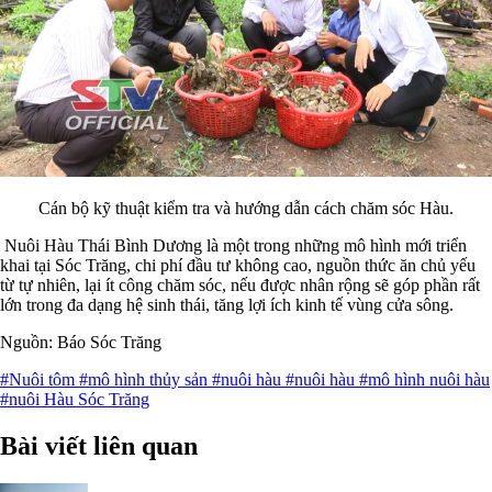
Cán bộ kỹ thuật kiểm tra và hướng dẫn cách chăm sóc Hàu.
Nuôi Hàu Thái Bình Dương là một trong những mô hình mới triển
khai tại Sóc Trăng, chi phí đầu tư không cao, nguồn thức ăn chủ yếu
từ tự nhiên, lại ít công chăm sóc, nếu được nhân rộng sẽ góp phần rất
lớn trong đa dạng hệ sinh thái, tăng lợi ích kinh tế vùng cửa sông.
Nguồn: Báo Sóc Trăng
#Nuôi tôm
#mô hình thủy sản
#nuôi hàu
#nuôi hàu
#mô hình nuôi hàu
#nuôi Hàu Sóc Trăng
Bài viết liên quan