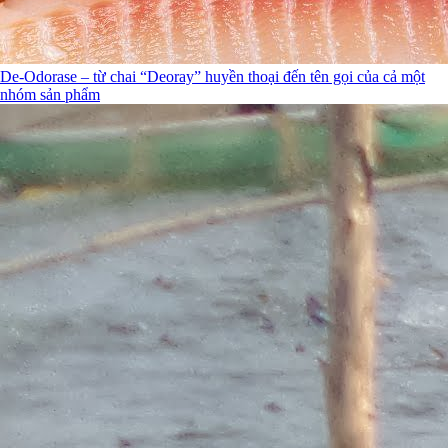
De-Odorase – từ chai “Deoray” huyền thoại đến tên gọi của cả một
nhóm sản phẩm