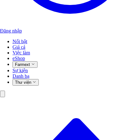
Đăng nhập
Nổi bật
Giá cả
Việc làm
eShop
Farmext
Sự kiện
Danh bạ
Thư viện