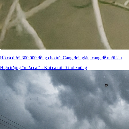
Hồ cá dưới 300.000 đồng cho trẻ: Càng đơn giản, càng dễ nuôi lâu
Hiện tượng "mưa cá " - Khi cá rơi từ trời xuống