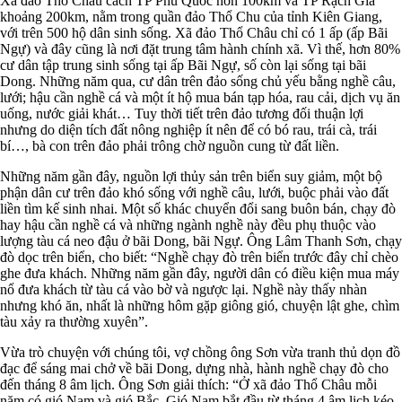
Xã đảo Thổ Châu cách TP Phú Quốc hơn 100km và TP Rạch Giá
khoảng 200km, nằm trong quần đảo Thổ Chu của tỉnh Kiên Giang,
với trên 500 hộ dân sinh sống. Xã đảo Thổ Châu chỉ có 1 ấp (ấp Bãi
Ngự) và đây cũng là nơi đặt trung tâm hành chính xã. Vì thế, hơn 80%
cư dân tập trung sinh sống tại ấp Bãi Ngự, số còn lại sống tại bãi
Dong. Những năm qua, cư dân trên đảo sống chủ yếu bằng nghề câu,
lưới; hậu cần nghề cá và một ít hộ mua bán tạp hóa, rau cải, dịch vụ ăn
uống, nước giải khát… Tuy thời tiết trên đảo tương đối thuận lợi
nhưng do diện tích đất nông nghiệp ít nên để có bó rau, trái cà, trái
bí…, bà con trên đảo phải trông chờ nguồn cung từ đất liền.
Những năm gần đây, nguồn lợi thủy sản trên biển suy giảm, một bộ
phận dân cư trên đảo khó sống với nghề câu, lưới, buộc phải vào đất
liền tìm kế sinh nhai. Một số khác chuyển đổi sang buôn bán, chạy đò
hay hậu cần nghề cá và những ngành nghề này đều phụ thuộc vào
lượng tàu cá neo đậu ở bãi Dong, bãi Ngự. Ông Lâm Thanh Sơn, chạy
đò dọc trên biển, cho biết: “Nghề chạy đò trên biển trước đây chỉ chèo
ghe đưa khách. Những năm gần đây, người dân có điều kiện mua máy
nổ đưa khách từ tàu cá vào bờ và ngược lại. Nghề này thấy nhàn
nhưng khó ăn, nhất là những hôm gặp giông gió, chuyện lật ghe, chìm
tàu xảy ra thường xuyên”.
Vừa trò chuyện với chúng tôi, vợ chồng ông Sơn vừa tranh thủ dọn đồ
đạc để sáng mai chở về bãi Dong, dựng nhà, hành nghề chạy đò cho
đến tháng 8 âm lịch. Ông Sơn giải thích: “Ở xã đảo Thổ Châu mỗi
năm có gió Nam và gió Bắc. Gió Nam bắt đầu từ tháng 4 âm lịch kéo