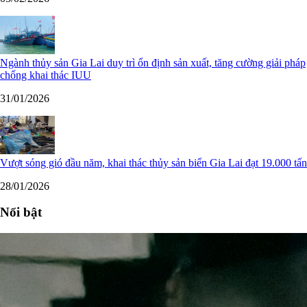
Ngành thủy sản Gia Lai duy trì ổn định sản xuất, tăng cường giải pháp
chống khai thác IUU
31/01/2026
Vượt sóng gió đầu năm, khai thác thủy sản biển Gia Lai đạt 19.000 tấn
28/01/2026
Nổi bật