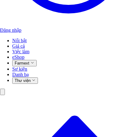
Đăng nhập
Nổi bật
Giá cả
Việc làm
eShop
Farmext
Sự kiện
Danh bạ
Thư viện