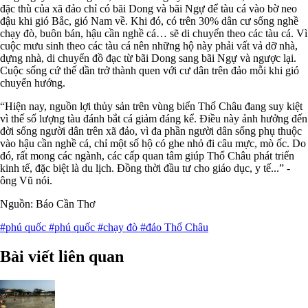
đặc thù của xã đảo chỉ có bãi Dong và bãi Ngự để tàu cá vào bờ neo
đậu khi gió Bắc, gió Nam về. Khi đó, có trên 30% dân cư sống nghề
chạy đò, buôn bán, hậu cần nghề cá… sẽ di chuyển theo các tàu cá. Vì
cuộc mưu sinh theo các tàu cá nên những hộ này phải vất vả dỡ nhà,
dựng nhà, di chuyển đồ đạc từ bãi Dong sang bãi Ngự và ngược lại.
Cuộc sống cứ thế dần trở thành quen với cư dân trên đảo mỗi khi gió
chuyển hướng.
“Hiện nay, nguồn lợi thủy sản trên vùng biển Thổ Châu đang suy kiệt
vì thế số lượng tàu đánh bắt cá giảm đáng kể. Ðiều này ảnh hưởng đến
đời sống người dân trên xã đảo, vì đa phần người dân sống phụ thuộc
vào hậu cần nghề cá, chỉ một số hộ có ghe nhỏ đi câu mực, mò ốc. Do
đó, rất mong các ngành, các cấp quan tâm giúp Thổ Châu phát triển
kinh tế, đặc biệt là du lịch. Ðồng thời đầu tư cho giáo dục, y tế...” -
ông Vũ nói.
Nguồn: Báo Cần Thơ
#phú quốc
#phú quốc
#chạy đò
#đảo Thổ Châu
Bài viết liên quan