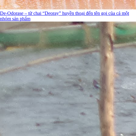
De-Odorase – từ chai “Deoray” huyền thoại đến tên gọi của cả một
nhóm sản phẩm