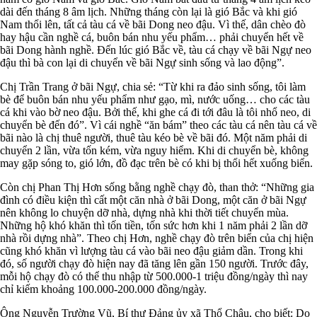
dài đến tháng 8 âm lịch. Những tháng còn lại là gió Bắc và khi gió
Nam thổi lên, tất cả tàu cá về bãi Dong neo đậu. Vì thế, dân chèo đò
hay hậu cần nghề cá, buôn bán nhu yếu phẩm… phải chuyển hết về
bãi Dong hành nghề. Ðến lúc gió Bắc về, tàu cá chạy về bãi Ngự neo
đậu thì bà con lại di chuyển về bãi Ngự sinh sống và lao động”.
Chị Trần Trang ở bãi Ngự, chia sẻ: “Từ khi ra đảo sinh sống, tôi làm
bè để buôn bán nhu yếu phẩm như gạo, mì, nước uống… cho các tàu
cá khi vào bờ neo đậu. Bởi thế, khi ghe cá đi tới đâu là tôi nhổ neo, di
chuyển bè đến đó”. Vì cái nghề “ăn bám” theo các tàu cá nên tàu cá về
bãi nào là chị thuê người, thuê tàu kéo bè về bãi đó. Một năm phải di
chuyển 2 lần, vừa tốn kém, vừa nguy hiểm. Khi di chuyển bè, không
may gặp sóng to, gió lớn, đồ đạc trên bè có khi bị thổi hết xuống biển.
Còn chị Phan Thị Hơn sống bằng nghề chạy đò, than thở: “Những gia
đình có điều kiện thì cất một căn nhà ở bãi Dong, một căn ở bãi Ngự
nên không lo chuyện dỡ nhà, dựng nhà khi thời tiết chuyển mùa.
Những hộ khó khăn thì tốn tiền, tốn sức hơn khi 1 năm phải 2 lần dỡ
nhà rồi dựng nhà”. Theo chị Hơn, nghề chạy đò trên biển của chị hiện
cũng khó khăn vì lượng tàu cá vào bãi neo đậu giảm dần. Trong khi
đó, số người chạy đò hiện nay đã tăng lên gần 150 người. Trước đây,
mỗi hộ chạy đò có thể thu nhập từ 500.000-1 triệu đồng/ngày thì nay
chỉ kiếm khoảng 100.000-200.000 đồng/ngày.
Ông Nguyễn Trường Vũ, Bí thư Ðảng ủy xã Thổ Châu, cho biết: Do