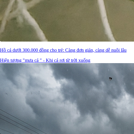
Hồ cá dưới 300.000 đồng cho trẻ: Càng đơn giản, càng dễ nuôi lâu
Hiện tượng "mưa cá " - Khi cá rơi từ trời xuống