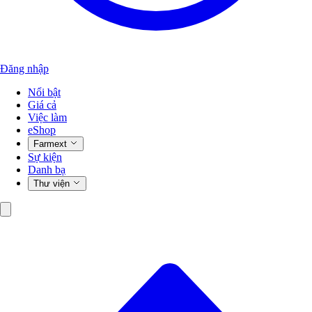
Đăng nhập
Nổi bật
Giá cả
Việc làm
eShop
Farmext
Sự kiện
Danh bạ
Thư viện