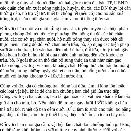
nuôi trồng thủy sản do rét đậm, rét hại gây ra trên địa bàn TP, UBND
các quận còn sản xuất nông nghiệp, huyện, thị xã, các DN thủy lợi cần
hướng dẫn, hỗ trợ vật tư, thiết bị chống rét (nếu có) cho hộ sản xuất
trồng trọt, chăn nuôi gia súc, gia cầm và nuôi trồng thủy sản.
Đối với chăn nuôi và nuôi trồng thủy sản, tuyên truyền các biện pháp
phòng chống đói, rét trên các phương tiện thông tin để các hộ chăn
nuôi, các cơ sở, trại chăn nuôi, hộ nuôi trồng thủy sản được biết để
thực hiện. Trong đó đối với chăn nuôi trâu, bò, áp dụng các biện pháp
sưởi ấm cho trâu, bò vào ban đêm như ủ trấu, đốt lửa, lưu ý tránh gây
hỏa hoạn hoặc bị hun khói quá nhiều ảnh hưởng đến sức khỏe cho
trâu, bò. Ngoài thức ăn thô cần bổ sung thức ăn tinh như cám gạo,
cháo nóng, các loại vitamin, khoáng chất. Đồng thời cho trâu bò uống
đủ nước, trong những ngày giá rét cho trâu, bò uống nước ấm có hòa
muối với lượng khoảng 9 - 10g/1lít nước ấm.
Cùng với đó, gia cố chuồng trại, dùng bạt dứa, tấm ni lông lớn hoặc
các loại vật liệu khác để che kín chuồng hạn chế gió lùa trực tiếp.
Dùng các loại chăn, áo cũ, bao tải gai hoặc các vật liệu khác để làm áo
0
giữ ấm cho trâu, bò. Nếu nhiệt độ trong ngày dưới 13
C không chăn
0
thả trâu bò. Nhiệt độ ban đêm dưới 10
C làm lò sưởi cho trâu, bò bằng
ga, điện, ổ dấm, cần lưu ý thiết bị, vật liệu sưởi ấm an toàn cháy nổ.
Đối với chăn nuôi gia cầm, vật liệu làm chất độn chuồng luôn giữ khô,
có thể tăng khối lượng so với những ngày bình thường. Đối với các