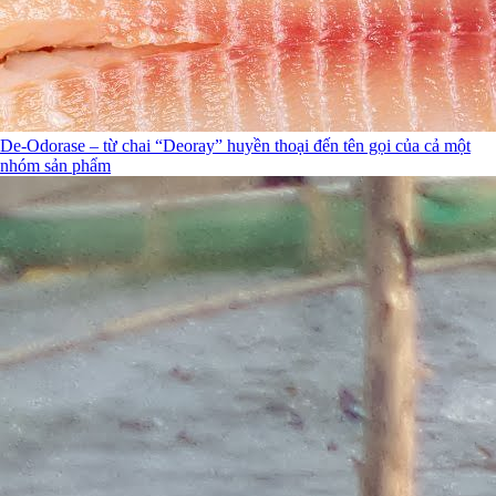
De-Odorase – từ chai “Deoray” huyền thoại đến tên gọi của cả một
nhóm sản phẩm