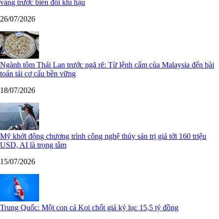
vàng trước biến đổi khí hậu
26/07/2026
Ngành tôm Thái Lan trước ngã rẽ: Từ lệnh cấm của Malaysia đến bài
toán tái cơ cấu bền vững
18/07/2026
Mỹ khởi động chương trình công nghệ thủy sản trị giá tới 160 triệu
USD, AI là trọng tâm
15/07/2026
Trung Quốc: Một con cá Koi chốt giá kỷ lục 15,5 tỷ đồng