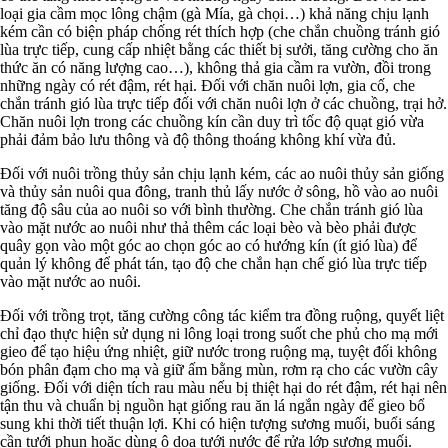
loại gia cầm mọc lông chậm (gà Mía, gà chọi…) khả năng chịu lạnh
kém cần có biện pháp chống rét thích hợp (che chắn chuồng tránh gió
lùa trực tiếp, cung cấp nhiệt bằng các thiết bị sưởi, tăng cường cho ăn
thức ăn có năng lượng cao…), không thả gia cầm ra vườn, đồi trong
những ngày có rét đậm, rét hại. Đối với chăn nuôi lợn, gia cố, che
chắn tránh gió lùa trực tiếp đối với chăn nuôi lợn ở các chuồng, trại hở.
Chăn nuôi lợn trong các chuồng kín cần duy trì tốc độ quạt gió vừa
phải đảm bảo lưu thông và độ thông thoáng không khí vừa đủ.
Đối với nuôi trồng thủy sản chịu lạnh kém, các ao nuôi thủy sản giống
và thủy sản nuôi qua đông, tranh thủ lấy nước ở sông, hồ vào ao nuôi
tăng độ sâu của ao nuôi so với bình thường. Che chắn tránh gió lùa
vào mặt nước ao nuôi như thả thêm các loại bèo và bèo phải được
quây gọn vào một góc ao chọn góc ao có hướng kín (ít gió lùa) để
quản lý không để phát tán, tạo độ che chắn hạn chế gió lùa trực tiếp
vào mặt nước ao nuôi.
Đối với trồng trọt, tăng cường công tác kiểm tra đồng ruộng, quyết liệt
chỉ đạo thực hiện sử dụng ni lông loại trong suốt che phủ cho mạ mới
gieo để tạo hiệu ứng nhiệt, giữ nước trong ruộng mạ, tuyệt đối không
bón phân đạm cho mạ và giữ ấm bằng mùn, rơm rạ cho các vườn cây
giống. Đối với diện tích rau màu nếu bị thiệt hại do rét đậm, rét hại nên
tận thu và chuẩn bị nguồn hạt giống rau ăn lá ngắn ngày để gieo bổ
sung khi thời tiết thuận lợi. Khi có hiện tượng sương muối, buổi sáng
cần tưới phun hoặc dùng ô doa tưới nước để rửa lớp sương muối.