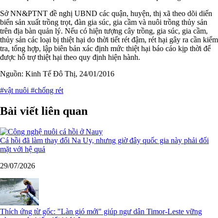
Sở NN&PTNT đề nghị UBND các quận, huyện, thị xã theo dõi diến
biến sản xuất trồng trọt, đàn gia súc, gia cầm và nuôi trồng thủy sản
trên địa bàn quản lý. Nếu có hiện tượng cây trồng, gia súc, gia cầm,
thủy sản các loại bị thiệt hại do thời tiết rét đậm, rét hại gây ra cần kiểm
tra, tổng hợp, lập biên bản xác định mức thiệt hại báo cáo kịp thời để
được hỗ trợ thiệt hại theo quy định hiện hành.
Nguồn: Kinh Tế Đô Thị, 24/01/2016
#vật nuôi
#chống rét
Bài viết liên quan
Cá hồi đã làm thay đổi Na Uy, nhưng giờ đây quốc gia này phải đối
mặt với hệ quả
29/07/2026
Thích ứng từ gốc: "Làn gió mới" giúp ngư dân Timor-Leste vững