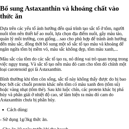
Bổ sung Astaxanthin và khoáng chất vào
thức ăn
Dựa trên các yếu tố ảnh hưởng đến quá trình tạo sắc tố ở tôm, người
nuôi tôm nên thiết kế ao nuôi, lựa chọn địa điểm nuôi, gây màu tảo,
quản lý môi trường, con giống…sao cho phù hợp để tránh ảnh hưởng
đến màu sắc, đồng thời bổ sung một số sắc tố tạo màu và khoáng để
ngăn ngừa tôm bị mềm vỏ, màu sắc không đẹp, tôm màu xanh,...
Màu sắc của tôm do các sắc tố tạo ra, nó đóng vai trò quan trọng trong
việc ngụy trang. Và sắc tố tạo nên màu đỏ cam cho tôm đó chính một
loại carotenoid gọi là Astaxanthin.
Bình thường khi tôm còn sống, sắc tố này không thấy được do bị bao
bọc bởi các chuỗi protein khác nên tôm có màu xanh đen (tôm sú)
hoặc vàng nhạt (tôm thẻ). Sau khi luộc chín, các protein khác bị phá
hủy và phân giải ở nhiệt độ cao, sẽ làm hiện ra màu đỏ cam do
Astaxanthin chưa bị phân hủy.
Cách dùng:
- Sử dụng 1g/3kg thức ăn.