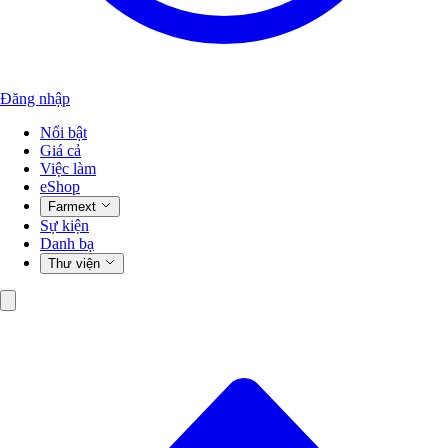
Đăng nhập
Nổi bật
Giá cả
Việc làm
eShop
Farmext
Sự kiện
Danh bạ
Thư viện