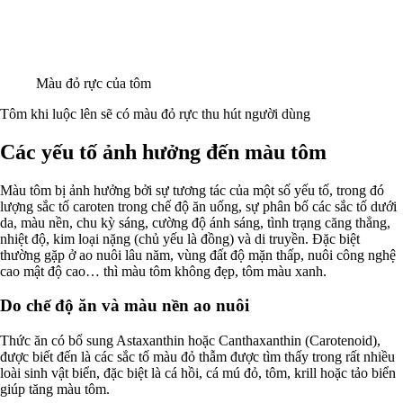
Màu đỏ rực của tôm
Tôm khi luộc lên sẽ có màu đỏ rực thu hút người dùng
Các yếu tố ảnh hưởng đến màu tôm
Màu tôm bị ảnh hưởng bởi sự tương tác của một số yếu tố, trong đó
lượng sắc tố caroten trong chế độ ăn uống, sự phân bố các sắc tố dưới
da, màu nền, chu kỳ sáng, cường độ ánh sáng, tình trạng căng thẳng,
nhiệt độ, kim loại nặng (chủ yếu là đồng) và di truyền. Đặc biệt
thường gặp ở ao nuôi lâu năm, vùng đất độ mặn thấp, nuôi công nghệ
cao mật độ cao… thì màu tôm không đẹp, tôm màu xanh.
Do chế độ ăn và màu nền ao nuôi
Thức ăn có bổ sung Astaxanthin hoặc Canthaxanthin (Carotenoid),
được biết đến là các sắc tố màu đỏ thẫm được tìm thấy trong rất nhiều
loài sinh vật biển, đặc biệt là cá hồi, cá mú đỏ, tôm, krill hoặc tảo biển
giúp tăng màu tôm.