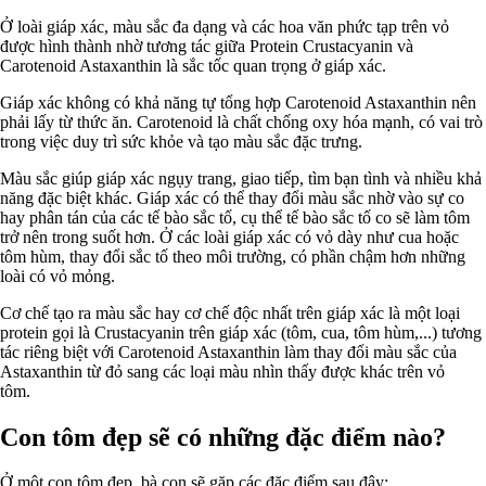
Ở loài giáp xác, màu sắc đa dạng và các hoa văn phức tạp trên vỏ
được hình thành nhờ tương tác giữa Protein Crustacyanin và
Carotenoid Astaxanthin là sắc tốc quan trọng ở giáp xác.
Giáp xác không có khả năng tự tổng hợp Carotenoid Astaxanthin nên
phải lấy từ thức ăn. Carotenoid là chất chống oxy hóa mạnh, có vai trò
trong việc duy trì sức khỏe và tạo màu sắc đặc trưng.
Màu sắc giúp giáp xác ngụy trang, giao tiếp, tìm bạn tình và nhiều khả
năng đặc biệt khác. Giáp xác có thể thay đổi màu sắc nhờ vào sự co
hay phân tán của các tế bào sắc tố, cụ thể tế bào sắc tố co sẽ làm tôm
trở nên trong suốt hơn. Ở các loài giáp xác có vỏ dày như cua hoặc
tôm hùm, thay đổi sắc tố theo môi trường, có phần chậm hơn những
loài có vỏ mỏng.
Cơ chế tạo ra màu sắc hay cơ chế độc nhất trên giáp xác là một loại
protein gọi là Crustacyanin trên giáp xác (tôm, cua, tôm hùm,...) tương
tác riêng biệt với Carotenoid Astaxanthin làm thay đổi màu sắc của
Astaxanthin từ đỏ sang các loại màu nhìn thấy được khác trên vỏ
tôm.
Con tôm đẹp sẽ có những đặc điểm nào?
Ở một con tôm đẹp, bà con sẽ gặp các đặc điểm sau đây: