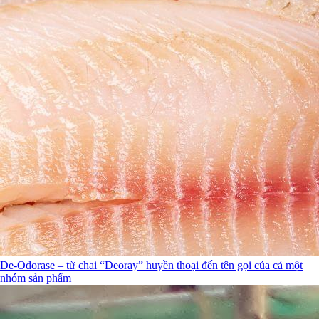
De-Odorase – từ chai “Deoray” huyền thoại đến tên gọi của cả một
nhóm sản phẩm