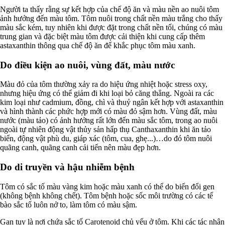
Người ta thấy rằng sự kết hợp của chế độ ăn và màu nền ao nuôi tôm
ảnh hưởng đến màu tôm. Tôm nuôi trong chất nền màu trắng cho thấy
màu sắc kém, tuy nhiên khi được đặt trong chất nền tối, chúng có màu
trung gian và đặc biệt màu tôm được cải thiện khi cung cấp thêm
astaxanthin thông qua chế độ ăn để khắc phục tôm màu xanh.
Do điều kiện ao nuôi, vùng đất, màu nước
Màu đỏ của tôm thường xảy ra do hiệu ứng nhiệt hoặc stress oxy,
nhưng hiệu ứng có thể giảm đi khi loại bỏ căng thẳng. Ngoài ra các
kim loại như cadmium, đồng, chì và thuỷ ngân kết hợp với astaxanthin
và hình thành các phức hợp mới có màu đỏ sậm hơn. Vùng đất, màu
nước (màu tảo) có ảnh hưởng rất lớn đến màu sắc tôm, trong ao nuôi
ngoài tự nhiên động vật thủy sản hấp thụ Canthaxanthin khi ăn tảo
biển, động vật phù du, giáp xác (tôm, cua, ghẹ...)…do đó tôm nuôi
quãng canh, quãng canh cải tiến nên màu đẹp hơn.
Do di truyền và hậu nhiễm bệnh
Tôm có sắc tố màu vàng kim hoặc màu xanh có thể do biến đổi gen
(không bệnh không chết). Tôm bệnh hoặc sốc môi trường có các tế
bào sắc tố luôn nở to, làm tôm có màu sậm.
Gan tụy là nơi chứa sắc tố Carotenoid chủ yếu ở tôm. Khi các tác nhân