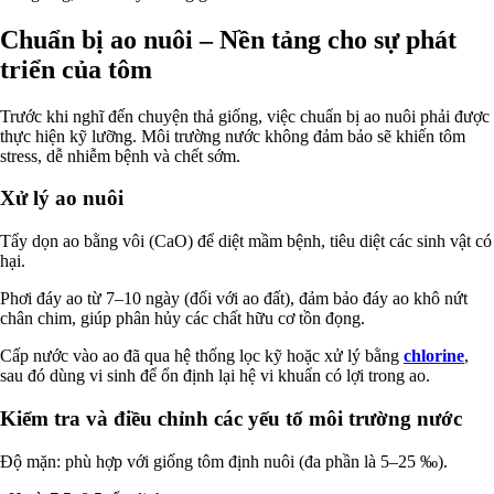
Chuẩn bị ao nuôi – Nền tảng cho sự phát
triển của tôm
Trước khi nghĩ đến chuyện thả giống, việc chuẩn bị ao nuôi phải được
thực hiện kỹ lưỡng. Môi trường nước không đảm bảo sẽ khiến tôm
stress, dễ nhiễm bệnh và chết sớm.
Xử lý ao nuôi
Tẩy dọn ao bằng vôi (CaO) để diệt mầm bệnh, tiêu diệt các sinh vật có
hại.
Phơi đáy ao từ 7–10 ngày (đối với ao đất), đảm bảo đáy ao khô nứt
chân chim, giúp phân hủy các chất hữu cơ tồn đọng.
Cấp nước vào ao đã qua hệ thống lọc kỹ hoặc xử lý bằng
chlorine
,
sau đó dùng vi sinh để ổn định lại hệ vi khuẩn có lợi trong ao.
Kiểm tra và điều chỉnh các yếu tố môi trường nước
Độ mặn: phù hợp với giống tôm định nuôi (đa phần là 5–25 ‰).