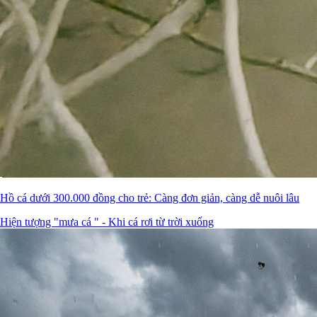
Hồ cá dưới 300.000 đồng cho trẻ: Càng đơn giản, càng dễ nuôi lâu
Hiện tượng "mưa cá " - Khi cá rơi từ trời xuống