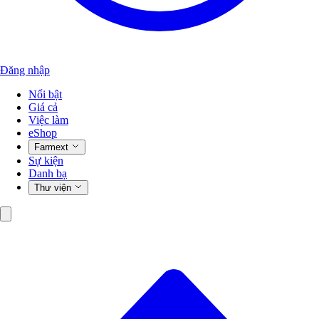
Đăng nhập
Nổi bật
Giá cả
Việc làm
eShop
Farmext
Sự kiện
Danh bạ
Thư viện