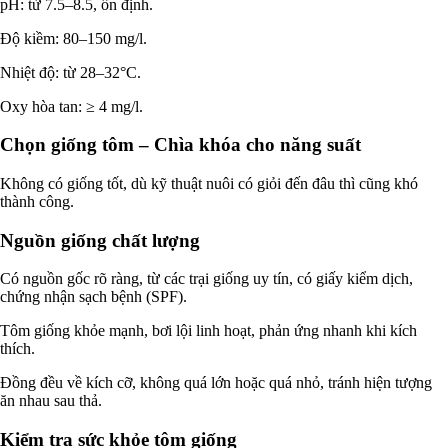
pH: từ 7.5–8.5, ổn định.
Độ kiềm: 80–150 mg/l.
Nhiệt độ: từ 28–32°C.
Oxy hòa tan: ≥ 4 mg/l.
Chọn giống tôm – Chìa khóa cho năng suất
Không có giống tốt, dù kỹ thuật nuôi có giỏi đến đâu thì cũng khó
thành công.
Nguồn giống chất lượng
Có nguồn gốc rõ ràng, từ các trại giống uy tín, có giấy kiểm dịch,
chứng nhận sạch bệnh (SPF).
Tôm giống khỏe mạnh, bơi lội linh hoạt, phản ứng nhanh khi kích
thích.
Đồng đều về kích cỡ, không quá lớn hoặc quá nhỏ, tránh hiện tượng
ăn nhau sau thả.
Kiểm tra sức khỏe tôm giống