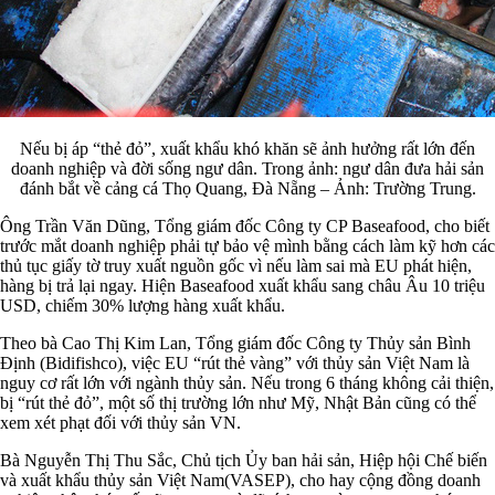
Nếu bị áp “thẻ đỏ”, xuất khẩu khó khăn sẽ ảnh hưởng rất lớn đến
doanh nghiệp và đời sống ngư dân. Trong ảnh: ngư dân đưa hải sản
đánh bắt về cảng cá Thọ Quang, Đà Nẵng – Ảnh: Trường Trung.
Ông Trần Văn Dũng, Tổng giám đốc Công ty CP Baseafood, cho biết
trước mắt doanh nghiệp phải tự bảo vệ mình bằng cách làm kỹ hơn các
thủ tục giấy tờ truy xuất nguồn gốc vì nếu làm sai mà EU phát hiện,
hàng bị trả lại ngay. Hiện Baseafood xuất khẩu sang châu Âu 10 triệu
USD, chiếm 30% lượng hàng xuất khẩu.
Theo bà Cao Thị Kim Lan, Tổng giám đốc Công ty Thủy sản Bình
Định (Bidifishco), việc EU “rút thẻ vàng” với thủy sản Việt Nam là
nguy cơ rất lớn với ngành thủy sản. Nếu trong 6 tháng không cải thiện,
bị “rút thẻ đỏ”, một số thị trường lớn như Mỹ, Nhật Bản cũng có thể
xem xét phạt đối với thủy sản VN.
Bà Nguyễn Thị Thu Sắc, Chủ tịch Ủy ban hải sản, Hiệp hội Chế biến
và xuất khẩu thủy sản Việt Nam(VASEP), cho hay cộng đồng doanh