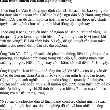
Giao trách nhiệm cho lãnh đạo địa phương
Theo ông Lê Văn Kháng, quy định của EU là cách làm bảo vệ nguồn
lợi thủy sản của toàn cầu. Chấm dứt việc ngư dân Việt Nam sang vùng
biển nước bạn để đánh trộm cá hoàn toàn có thể làm được nếu chính
quyền, các ngành chức năng triển khai đồng bộ, mạnh tay.
Theo ông Kháng, nguyên nhân để ngành hải sản bị “rút thẻ vàng” là
do quản lý yếu kém, thậm chí biết nhưng không quản lý vì trước khi
“rút thẻ vàng”, EU đã cảnh báo. Vì vậy, để giải quyết cần giao trách
nhiệm cho người đứng đầu các địa phương.
Ông Trần Văn Dũng đề xuất cần phải liên thông, liên kết giữa các địa
phương, các ngành chức năng trong việc cấp giấy chứng nhận truy
xuất nguồn gốc. Hiện thủ tục này còn chậm, kéo dài đến hơn 10 ngày.
Ông Nguyễn Hoài Nam – phó tổng thư ký VASEP – cho hay vấn đề
cơ sở dữ liệu mà châu Âu đã nhắc và khuyến nghị là rất quan trọng.
Cộng đồng doanh nghiệp mong muốn công tác quản lý tàu thuyền,
chứng nhận, xác nhận, truy xuất nguồn gốc được hoàn thiện hơn để có
thể lưu thông không chỉ 28 tỉnh thành ven biển với nhau mà còn liên
thông với dữ liệu trung ương.
“Nếu các địa phương đầu tư thích đáng công tác chứng nhận và xác
nhận nguồn gốc hải sản, doanh nghiệp đỡ vất vả hơn nhiều” – ông