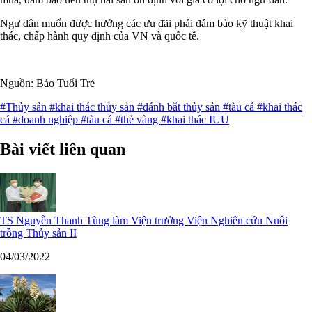
Ngư dân muốn được hưởng các ưu đãi phải đảm bảo kỹ thuật khai
thác, chấp hành quy định của VN và quốc tế.
Nguồn: Báo Tuổi Trẻ
#Thủy sản
#khai thác thủy sản
#đánh bắt thủy sản
#tàu cá
#khai thác
cá
#doanh nghiệp
#tàu cá
#thẻ vàng
#khai thác IUU
Bài viết liên quan
TS Nguyễn Thanh Tùng làm Viện trưởng Viện Nghiên cứu Nuôi
trồng Thủy sản II
04/03/2022