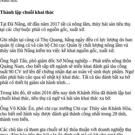
Nam nói.
Thành lập chuỗi khai thác
Tại Đà Nẵng, từ đầu năm 2017 tất cả nông lâm, thủy hải sản tiêu thụ
tại các chợ buộc phải có nguồn gốc, xuất xứ.
Ghi nhận tại cảng cá Thọ Quang, hằng ngày đều có lực lượng do ban
quản lý cảng cá và cán bộ Chi cục Quản lý chất lượng nông lâm và
thủy sản Đà Nẵng kiểm tra việc kê khai nguồn gốc, xuất xứ.
Ông Ngô Tấn, phó giám đốc Sở Nông nghiệp – Phát triển nông thôn
Quảng Nam, cho biết sắp tới ngành sẽ triển khai đánh giá tàu công
suất 90 CV trở lên để chứng nhận đạt an toàn vệ sinh thực phẩm. Ngư
dân phải báo cáo qua sổ nhật ký khai thác. Tất cả tàu đánh bắt xa bờ
phải có thiết bị giám sát hành trình…
Trong khi đó, từ năm 2016 đến nay tỉnh Khánh Hòa đã thành lập hai
chuỗi khai thác, tiêu thụ cá ngừ và hải sản khai thác xa bờ.
Ông Võ Khắc Én, phó chi cục trưởng Chi cục Thủy sản Khánh Hòa,
cho biết mô hình này được đánh giá thành công nhất trong 28 tỉnh,
thành ven biển.
Các chủ tàu cá tham gia chuỗi sẽ ký thỏa thuận với doanh nghiệp thu
mua, đảm bảo tiêu thụ hải sản ổn định với giá có lợi cho ngư dân.