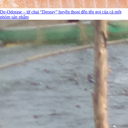
De-Odorase – từ chai “Deoray” huyền thoại đến tên gọi của cả một
nhóm sản phẩm