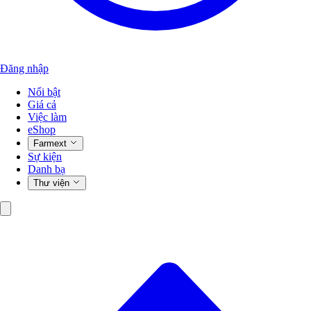
Đăng nhập
Nổi bật
Giá cả
Việc làm
eShop
Farmext
Sự kiện
Danh bạ
Thư viện