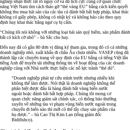
nghiệp nhận thức rất rõ nguy cơ và đã tích cực cùng cơ quan chức
năng Việt Nam tìm cách tháo gỡ “thẻ vàng EU” bằng cách kiên quyết
không thu mua hải sản của các tàu cá đánh bắt bất hợp pháp, khai thác
không có giấy phép, không có nhật ký và không báo cáo theo quy
định hay khai thác bằng ngư cụ bị cấm.
“Chúng tôi nói không với những loại hải sản quý hiếm, sản phẩm đánh
bắt có kích cỡ nhỏ” – bà Sắc cho hay.
Đến nay đã có gần 80 đơn vị đăng ký tham gia, trong đó có cả những
doanh nghiệp nhỏ, xuất khẩu đi châu Âu chưa nhiều. VASEP cũng đã
thành lập các chuyên trang về quy định của EU bằng cả tiếng Việt lẫn
tiếng Anh để truyền tải những thông tin về hoạt động của các doanh
nghiệp cùng với Nhà nước thực hiện các nỗ lực tránh “thẻ đỏ”.
“Doanh nghiệp phải tự cứu mình trước nhưng nhiều khi
không thể làm được. Nói thật là doanh nghiệp không thể
phân biệt được đâu là hàng đánh bắt vùng biển nước
ngoài hoặc đánh bắt bất hợp pháp. Chúng tôi mong cơ
quan chức năng giám sát chính xác, có thông báo thường
xuyên về những tàu vi phạm vùng biển nước ngoài trong
chuyến đi biển nào thì mới có thể tẩy chay sản phẩm của
họ được.” – bà Cao Thị Kim Lan (tổng giám đốc
Bidifishco).