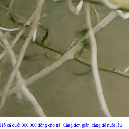
Hồ cá dưới 300.000 đồng cho trẻ: Càng đơn giản, càng dễ nuôi lâu