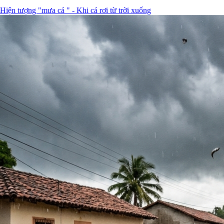
Hiện tượng "mưa cá " - Khi cá rơi từ trời xuống