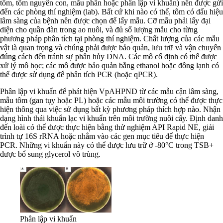
tôm, tôm nguyên con, mẫu phân hoặc phân lập vi khuẩn) nên được gửi
đến các phòng thí nghiệm (lab). Bất cứ khi nào có thể, tôm có dấu hiệu
lâm sàng của bệnh nên được chọn để lấy mẫu. Cỡ mẫu phải lấy đại
diện cho quần đàn trong ao nuôi, và đủ số lượng mẫu cho từng
phương pháp phân tích tại phòng thí nghiệm. Chất lượng của các mẫu
vật là quan trọng và chúng phải được bảo quản, lưu trữ và vận chuyển
đúng cách đến tránh sự phân hủy DNA. Các mô cố định có thể được
xử lý mô học; các mô được bảo quản bằng ethanol hoặc đông lạnh có
thể được sử dụng để phân tích PCR (hoặc qPCR).
Phân lập vi khuẩn để phát hiện VpAHPND từ các mẫu cận lâm sàng,
mẫu tôm (gan tụy hoặc PL) hoặc các mẫu môi trường có thể được thực
hiện thông qua việc sử dụng bất kỳ phương pháp thích hợp nào. Nhận
dạng hình thái khuẩn lạc vi khuẩn trên môi trường nuôi cấy. Định danh
đến loài có thể được thực hiện bằng thử nghiệm API Rapid NE, giải
trình tự 16S rRNA hoặc nhắm vào các gen mục tiêu để thực hiện
PCR. Những vi khuẩn này có thể được lưu trữ ở -80°C trong TSB+
được bổ sung glycerol vô trùng.
Phân lập vi khuẩn