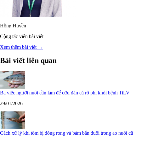
Hồng Huyền
Cộng tác viên bài viết
Xem thêm bài viết →
Bài viết liên quan
Ba việc người nuôi cần làm để cứu đàn cá rô phi khỏi bệnh TiLV
29/01/2026
Cách xử lý khi tôm bị đóng rong và bám bẩn đuôi trong ao nuôi cũ