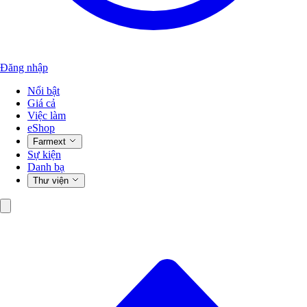
Đăng nhập
Nổi bật
Giá cả
Việc làm
eShop
Farmext
Sự kiện
Danh bạ
Thư viện