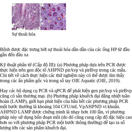
Sự thoái hóa
Bệnh được đặc trưng bởi sự thoái hóa dần dần của các ống HP từ đầu
gần đến đầu xa
Kỹ thuật phân tử (Cấp độ III): (a) Phương pháp dựa trên PCR được
thực hiện trên gen độc tố AHPND pirAvp và pirBvp trong các mẫu.
Chi tiết về cách thực hiện các thử nghiệm này có thể được tìm thấy
trong các ấn phẩm gốc và trong sổ tay OIE Aquatic (OIE, 2019).
Hay các bộ dụng cụ PCR và qPCR để phát hiện gen pirAvp và pirBvp
cũng có sẵn thương mại. (b) Phương pháp khuếch đại đẳng nhiệt tuần
hoàn (LAMP), giới hạn phát hiện của hầu hết các phương pháp PCR
một bước thường là khoảng 104 CFU/mL VpAHPND vi khuẩn.
AHPND LAMP được chứng minh là nhạy hơn 100 lần, vì phương
pháp này sử dụng bốn đoạn mồi (do đó cũng cung cấp độ đặc hiệu cao
hơn so với phương pháp PCR một bước thông thường) để tạo ra số
lượng lớn các sản phẩm khuếch đại.