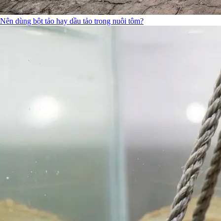
Nên dùng bột tảo hay dầu tảo trong nuôi tôm?