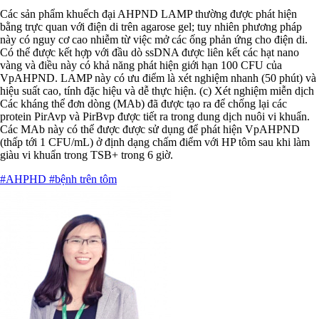
Các sản phẩm khuếch đại AHPND LAMP thường được phát hiện
bằng trực quan với điện di trên agarose gel; tuy nhiên phương pháp
này có nguy cơ cao nhiễm từ việc mở các ống phản ứng cho điện di.
Có thể được kết hợp với đầu dò ssDNA được liên kết các hạt nano
vàng và điều này có khả năng phát hiện giới hạn 100 CFU của
VpAHPND. LAMP này có ưu điểm là xét nghiệm nhanh (50 phút) và
hiệu suất cao, tính đặc hiệu và dễ thực hiện. (c) Xét nghiệm miễn dịch
Các kháng thể đơn dòng (MAb) đã được tạo ra để chống lại các
protein PirAvp và PirBvp được tiết ra trong dung dịch nuôi vi khuẩn.
Các MAb này có thể được được sử dụng để phát hiện VpAHPND
(thấp tới 1 CFU/mL) ở định dạng chấm điểm với HP tôm sau khi làm
giàu vi khuẩn trong TSB+ trong 6 giờ.
#AHPHD
#bệnh trên tôm