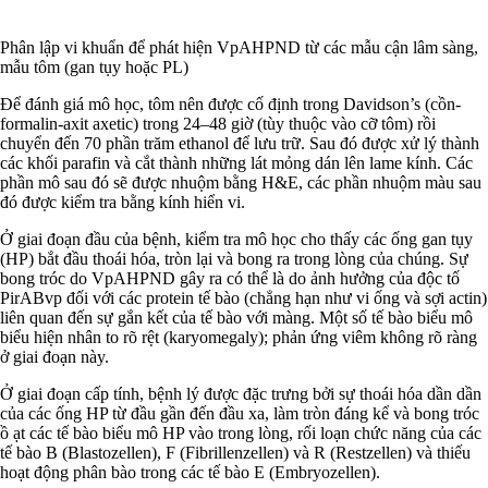
Phân lập vi khuẩn để phát hiện VpAHPND từ các mẫu cận lâm sàng,
mẫu tôm (gan tụy hoặc PL)
Để đánh giá mô học, tôm nên được cố định trong Davidson’s (cồn-
formalin-axit axetic) trong 24–48 giờ (tùy thuộc vào cỡ tôm) rồi
chuyển đến 70 phần trăm ethanol để lưu trữ. Sau đó được xử lý thành
các khối parafin và cắt thành những lát mỏng dán lên lame kính. Các
phần mô sau đó sẽ được nhuộm bằng H&E, các phần nhuộm màu sau
đó được kiểm tra bằng kính hiển vi.
Ở giai đoạn đầu của bệnh, kiểm tra mô học cho thấy các ống gan tụy
(HP) bắt đầu thoái hóa, tròn lại và bong ra trong lòng của chúng. Sự
bong tróc do VpAHPND gây ra có thể là do ảnh hưởng của độc tố
PirABvp đối với các protein tế bào (chẳng hạn như vi ống và sợi actin)
liên quan đến sự gắn kết của tế bào với màng. Một số tế bào biểu mô
biểu hiện nhân to rõ rệt (karyomegaly); phản ứng viêm không rõ ràng
ở giai đoạn này.
Ở giai đoạn cấp tính, bệnh lý được đặc trưng bởi sự thoái hóa dần dần
của các ống HP từ đầu gần đến đầu xa, làm tròn đáng kể và bong tróc
ồ ạt các tế bào biểu mô HP vào trong lòng, rối loạn chức năng của các
tế bào B (Blastozellen), F (Fibrillenzellen) và R (Restzellen) và thiếu
hoạt động phân bào trong các tế bào E (Embryozellen).