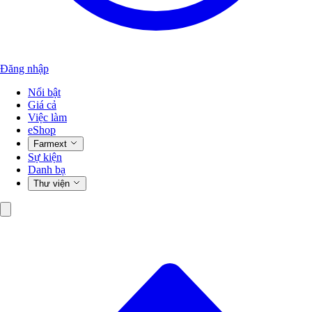
Đăng nhập
Nổi bật
Giá cả
Việc làm
eShop
Farmext
Sự kiện
Danh bạ
Thư viện