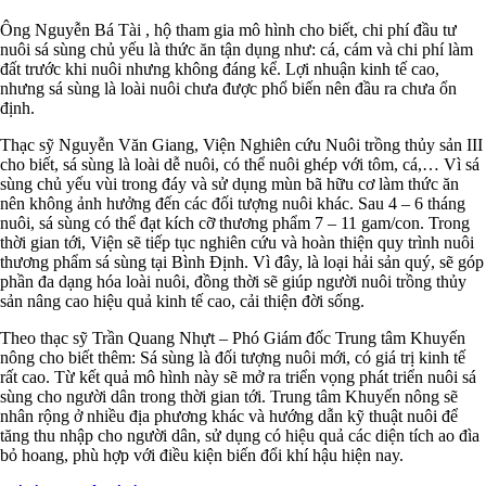
Ông Nguyễn Bá Tài , hộ tham gia mô hình cho biết, chi phí đầu tư
nuôi sá sùng chủ yếu là thức ăn tận dụng như: cá, cám và chi phí làm
đất trước khi nuôi nhưng không đáng kể. Lợi nhuận kinh tế cao,
nhưng sá sùng là loài nuôi chưa được phổ biến nên đầu ra chưa ổn
định.
Thạc sỹ Nguyễn Văn Giang, Viện Nghiên cứu Nuôi trồng thủy sản III
cho biết, sá sùng là loài dễ nuôi, có thể nuôi ghép với tôm, cá,… Vì sá
sùng chủ yếu vùi trong đáy và sử dụng mùn bã hữu cơ làm thức ăn
nên không ảnh hưởng đến các đối tượng nuôi khác. Sau 4 – 6 tháng
nuôi, sá sùng có thể đạt kích cỡ thương phẩm 7 – 11 gam/con. Trong
thời gian tới, Viện sẽ tiếp tục nghiên cứu và hoàn thiện quy trình nuôi
thương phẩm sá sùng tại Bình Định. Vì đây, là loại hải sản quý, sẽ góp
phần đa dạng hóa loài nuôi, đồng thời sẽ giúp người nuôi trồng thủy
sản nâng cao hiệu quả kinh tế cao, cải thiện đời sống.
Theo thạc sỹ Trần Quang Nhựt – Phó Giám đốc Trung tâm Khuyến
nông cho biết thêm: Sá sùng là đối tượng nuôi mới, có giá trị kinh tế
rất cao. Từ kết quả mô hình này sẽ mở ra triển vọng phát triển nuôi sá
sùng cho người dân trong thời gian tới. Trung tâm Khuyến nông sẽ
nhân rộng ở nhiều địa phương khác và hướng dẫn kỹ thuật nuôi để
tăng thu nhập cho người dân, sử dụng có hiệu quả các diện tích ao đìa
bỏ hoang, phù hợp với điều kiện biến đổi khí hậu hiện nay.