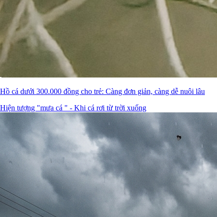
Hồ cá dưới 300.000 đồng cho trẻ: Càng đơn giản, càng dễ nuôi lâu
Hiện tượng "mưa cá " - Khi cá rơi từ trời xuống