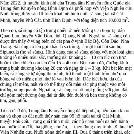
Năm 2022, từ nguồn kinh phí của Trung tâm Khuyến nông Quốc gia,
Trung tâm Khuyến nông Bình Định đã phối hợp với Viện Nghiên cứu
Nuôi trồng thủy sản III triển khai mô hình nuôi sá sùng tại xã Cát
2
Minh, huyện Phù Cát, tỉnh Bình Định, với tổng diện tích 10.000 m
.
Theo đó, sá sùng có tập trung nhiều ở biển Móng Cái hoặc tại đảo
Quan Lạn, huyện Vân Đồn, tỉnh Quảng Ninh. Ngoài ra, sá sùng còn
được tìm thấy ở vùng biển có cát pha ở vịnh Bắc Bộ, Côn Đảo, Nha
Trang. Sá sùng có tên gọi khác là sa trùng, là một loài hải sản họ
Sipuncula (họ sá sùng). Hình dạng của sá sùng giống với một loài giun
khổng lồ nhiều màu sắc, thường dài khoảng 5 – 10 cm lúc còn tươi
hoặc thậm chí có con lên đến 15 – 40 cm. Bên cạnh đó, đường kính
trung bình thường khoảng 20 cm và nặng từ 1 – 3 kg. Khi bắt lên mặt
biển, sá sùng sẽ tự động thu mình, trở thành một hình tròn như quả
bóng và có miệng nhỏ như lỗ van bơm khí. Đặc biệt hơn, da của
chúng rất mềm, mát và có thể thay đổi màu sắc phụ thuộc vào môi
trường xung quanh. Ngoài ra, sá sùng có bộ ruột giống với giun đất,
chỉ gồm một đường ống dài từ đầu đến đuôi và bên trong không có
tim, gan, phổi.
Trên cơ sở đó, Trung tâm Khuyến nông đã tiếp nhận, tiến hành khảo
sát và chọn ao đất nuôi thủy sản của 05 hộ nuôi tại xã Cát Minh,
huyện Phù Cát. Trong quá trình nuôi, các hộ chăn nuôi đã tiến hành
các bước làm đất, thả giống, cho ăn,… theo đúng quy trình kỹ thuật từ
Viện Nghiên cứu Nuôi trồng thủy sản III. Qua 6 tháng triển khai, các