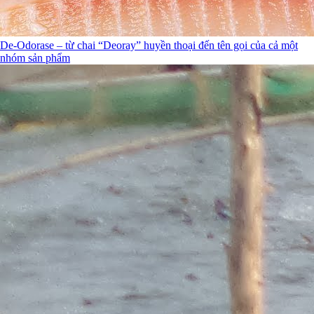
De-Odorase – từ chai “Deoray” huyền thoại đến tên gọi của cả một
nhóm sản phẩm