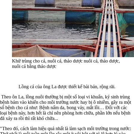
Khử trùng cho cá, nuôi cá, thảo dược nuôi cá, thảo dược,
nuôi cá bằng thảo dược
Lồng cá của ông La được thiết kế bài bản, rộng rãi.
Theo ôn La, lồng nuôi thường bị một số loại vi khuẩn, ký sinh trùng
bệnh bám vào khiến cho môi trường nước hay bị ô nhiễm, gây ra một
số bệnh cho cá như: Bệnh nấm da, bong vảy, mắt lồi… Đối với các
loại bệnh này, hơn hết là chỉ nên phòng hơn chữa, phần lớn nếu bệnh
đã xảy ra rồi thì rất khó chữa...
"Theo đó, cách làm hiệu quả nhất là làm sạch môi trường trong nước:
Thứ nhất là mỗi tuần một lần rắc một ít vôi bột với tỷ lệ hợp lý vào