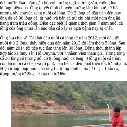
tích nước. Bao năm gắn bó với nương ngô, nương sắn, ruộng lúa…
không hiệu quả. Ông quyết định chuyển hướng làm kinh tế, từ bỏ
nương rẫy chuyển sang nuôi cá lồng. Từ 2 lồng cá đầu tiên đến nay
ông đã có 30 lồng cá, từ nuôi và bán cá trừ chi phí mỗi năm ông lãi
hàng trăm triệu đồng. Điều đặc biệt là quãng thời gian 7 năm nuôi cá
lồng của ông chưa lần nào đàn cá xảy ra dịch bệnh hay bị chết.
Ông La chia sẻ: Tôi bắt đầu nuôi cá lồng từ năm 2012, mới đầu tôi
nuôi thử 2 lồng, thấy hiệu quả đến năm 2013 tôi làm thêm 5 lồng. Sau
đó, năm 2014 tôi tiếp tục làm tăng lên 30 lồng. Đồng thời, thành lập
hợp tác xã thủy sản Hồ Quỳnh, với 7 thành viên tham gia. Trong tổng
số 30 lồng cá (trong đó, có 9 lồng nuôi cá lăng, 3 lồng nuôi cá trắm,
còn lại nuôi cá chép và rô phi), hầu hết cá đều phát triển tốt, lớn nhanh.
Hiện trong lông nuôi của ông La trung bình chứa từ 6 tạ - 1 tấn cá,
trọng lượng từ 2kg – 3kg/con trở lên.