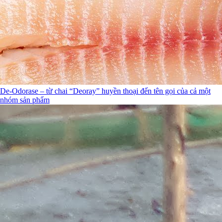
De-Odorase – từ chai “Deoray” huyền thoại đến tên gọi của cả một
nhóm sản phẩm