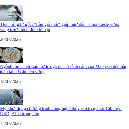
Thích ứng từ gốc: "Làn gió mới" giúp ngư dân Timor-Leste vững
vàng trước biến đổi khí hậu
26/07/2026
Ngành tôm Thái Lan trước ngã rẽ: Từ lệnh cấm của Malaysia đến bài
toán tái cơ cấu bền vững
18/07/2026
Mỹ khởi động chương trình công nghệ thủy sản trị giá tới 160 triệu
USD, AI là trọng tâm
15/07/2026