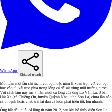
WhatsApp
Chia sẻ nhanh
Mỗi tuần một lần chỉ rắc ít vôi bột hoặc nắm lá xoan trộn với vôi bột
bọc vào túi vải treo phía trong lồng cá để sát trùng môi trường nước.
Với cách làm này mà 7 năm nuôi cá lồng của ông Lò Văn La, ở bản
Hát Xe (xã Chiềng Ơn, huyện Quỳnh Nhai, tỉnh Sơn La) chưa lần nào
cá bị bệnh hoặc chết, trái lại đàn cá luôn phát triển tốt, lớn nhanh.
Ông bắt đầu nuôi cá lồng từ năm 2012, sau khi hồ thủy điện Sơn La