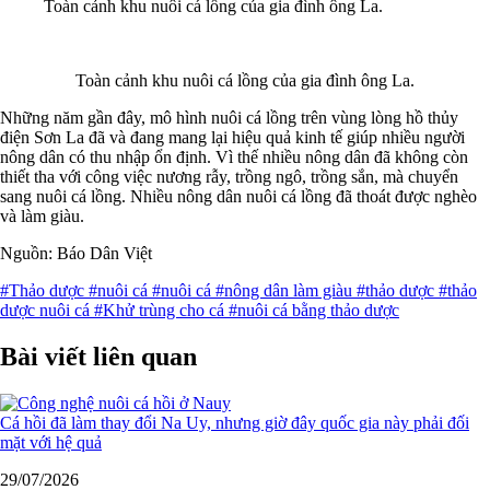
Toàn cảnh khu nuôi cá lồng của gia đình ông La.
Toàn cảnh khu nuôi cá lồng của gia đình ông La.
Những năm gần đây, mô hình nuôi cá lồng trên vùng lòng hồ thủy
điện Sơn La đã và đang mang lại hiệu quả kinh tế giúp nhiều người
nông dân có thu nhập ổn định. Vì thế nhiều nông dân đã không còn
thiết tha với công việc nương rẫy, trồng ngô, trồng sắn, mà chuyển
sang nuôi cá lồng. Nhiều nông dân nuôi cá lồng đã thoát được nghèo
và làm giàu.
Nguồn: Báo Dân Việt
#Thảo dược
#nuôi cá
#nuôi cá
#nông dân làm giàu
#thảo dược
#thảo
dược nuôi cá
#Khử trùng cho cá
#nuôi cá bằng thảo dược
Bài viết liên quan
Cá hồi đã làm thay đổi Na Uy, nhưng giờ đây quốc gia này phải đối
mặt với hệ quả
29/07/2026