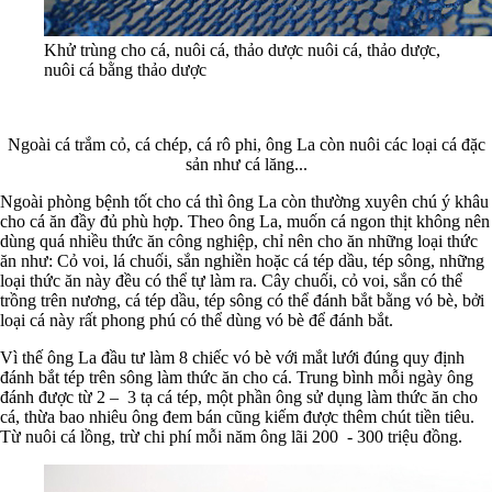
Khử trùng cho cá, nuôi cá, thảo dược nuôi cá, thảo dược,
nuôi cá bằng thảo dược
Ngoài cá trắm cỏ, cá chép, cá rô phi, ông La còn nuôi các loại cá đặc
sản như cá lăng...
Ngoài phòng bệnh tốt cho cá thì ông La còn thường xuyên chú ý khâu
cho cá ăn đầy đủ phù hợp. Theo ông La, muốn cá ngon thịt không nên
dùng quá nhiều thức ăn công nghiệp, chỉ nên cho ăn những loại thức
ăn như: Cỏ voi, lá chuối, sắn nghiền hoặc cá tép dầu, tép sông, những
loại thức ăn này đều có thể tự làm ra. Cây chuối, cỏ voi, sắn có thể
trồng trên nương, cá tép dầu, tép sông có thể đánh bắt bằng vó bè, bởi
loại cá này rất phong phú có thể dùng vó bè để đánh bắt.
Vì thế ông La đầu tư làm 8 chiếc vó bè với mắt lưới đúng quy định
đánh bắt tép trên sông làm thức ăn cho cá. Trung bình mỗi ngày ông
đánh được từ 2 – 3 tạ cá tép, một phần ông sử dụng làm thức ăn cho
cá, thừa bao nhiêu ông đem bán cũng kiếm được thêm chút tiền tiêu.
Từ nuôi cá lồng, trừ chi phí mỗi năm ông lãi 200 - 300 triệu đồng.