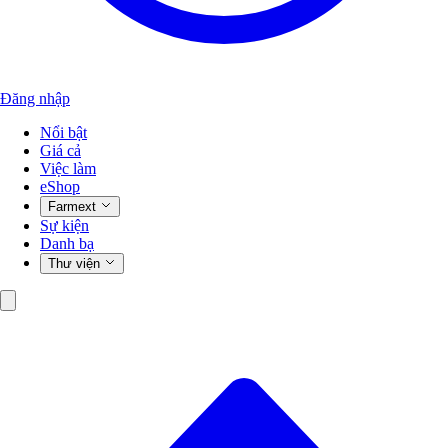
Đăng nhập
Nổi bật
Giá cả
Việc làm
eShop
Farmext
Sự kiện
Danh bạ
Thư viện