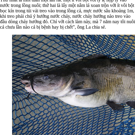
nước trong lồng nuôi; thứ hai là lấy một nắm lá xoan trộn với ít vôi bột
bọc kín trong túi vải treo vào trong lồng cá, mực nước sâu khoảng 1m,
khi treo phải chú ý hướng nước chảy, nước chảy hướng nào treo vào
đầu dòng chảy hướng đó. Chỉ với cách làm này, mà 7 năm nay tôi nuôi
cá chưa lần nào cá bị bệnh hay bị chết”, ông La chia sẻ.