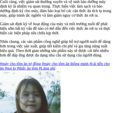
Cuối cùng, việc giám sát thường xuyên và vệ sinh bảo dưỡng máy
định kỳ là nhiệm vụ quan trọng. Thực hiện việc làm sạch và bảo
dưỡng định kỳ cho máy, đảm bảo loại bỏ các cặn thức ăn tích tụ trong
máy, giúp tránh tắc nghẽn và làm giảm nguy cơ thức ăn rơi ra.
Giám sát định kỳ về hoạt động của máy và môi trường nuôi để phát
hiện sớm bất kỳ vấn đề nào có thể dẫn đến việc thức ăn rơi ra và thực
hiện các biện pháp sửa chữa kịp thời.
Nhìn chung, các sản phẩm công nghệ giúp hỗ trợ người nuôi dễ dàng
hơn trong việc sản xuất, giúp tiết kiệm chi phí và gia tăng năng suất
hiệu quả. Theo thời gian những sản phẩm này sẽ được cải tiến nhiều
hơn để đáp ứng được đa dạng nhu cầu sử dụng của người dùng.
#máy cho tôm ăn tự động
#máy cho tôm ăn thông minh
#cải tiến cho
ăn
#noi lo
#thức ăn tôm
#Lãng phí