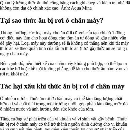
Quản lý lượng thức ăn thủ công bằng cách ghi chép và kiểm tra nhá đã
không còn đạt độ chính xác cao. Ảnh: Aqua Mina
Tại sao thức ăn bị rơi ở chân máy?
Thông thường, các loại máy cho ăn đời cũ với cấu tạo chỉ có 1 động
cơ, điều này làm cho hoạt động cho tôm ăn tự động sẽ gặp nhiều vấn
đề gây hại. Loại máy này thường sẽ là không có thắng nên khi tắt máy
thức ăn sẽ theo quán tính của lối ra thức ăn (lưỡi gà) thức ăn sẽ rơi tại
ngay chân máy.
Bên cạnh đó, nếu thiết kế của chân máy không phù hợp, có thể tạo ra
các khe hở hoặc bề mặt không phẳng, dễ làm cho thức ăn bám vào và
rơi ra khỏi máy.
Tác hại xấu khi thức ăn bị rơi ở chân máy
Ô nhiễm nước: Thức ăn rơi ở chân máy có thể làm tăng lượng chất
hữu cơ và chất thải trong môi trường nuôi, góp phần làm tăng mức độ
ô nhiễm nước và ảnh hưởng đến sức khỏe của tôm.
Tăng cường sự phát triển của vi khuẩn và vi sinh vật gây bệnh: Thức
ăn bị rơi ở chân máy có thể trở thành nguồn dinh dưỡng cho vi khuẩn
và vi sinh vật gây bệnh, tạo điều kiện thuận lợi cho sự phát triển của