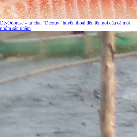
De-Odorase – từ chai “Deoray” huyền thoại đến tên gọi của cả một
nhóm sản phẩm