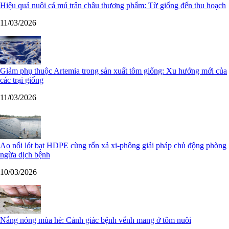
Hiệu quả nuôi cá mú trân châu thương phẩm: Từ giống đến thu hoạch
11/03/2026
Giảm phụ thuộc Artemia trong sản xuất tôm giống: Xu hướng mới của
các trại giống
11/03/2026
Ao nổi lót bạt HDPE cùng rốn xả xi-phông giải pháp chủ động phòng
ngừa dịch bệnh
10/03/2026
Nắng nóng mùa hè: Cảnh giác bệnh vểnh mang ở tôm nuôi