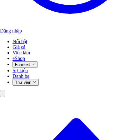
Đăng nhập
Nổi bật
Giá cả
Việc làm
eShop
Farmext
Sự kiện
Danh bạ
Thư viện