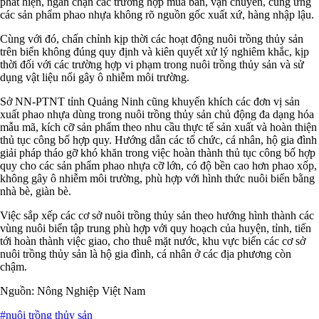
phát hiện, ngăn chặn các trường hợp mua bán, vận chuyển, cung ứng
các sản phẩm phao nhựa không rõ nguồn gốc xuất xứ, hàng nhập lậu.
Cùng với đó, chấn chỉnh kịp thời các hoạt động nuôi trồng thủy sản
trên biển không đúng quy định và kiên quyết xử lý nghiêm khắc, kịp
thời đối với các trường hợp vi phạm trong nuôi trồng thủy sản và sử
dụng vật liệu nổi gây ô nhiễm môi trường.
Sở NN-PTNT tỉnh Quảng Ninh cũng khuyến khích các đơn vị sản
xuất phao nhựa dùng trong nuôi trồng thủy sản chủ động đa dạng hóa
mẫu mã, kích cỡ sản phẩm theo nhu cầu thực tế sản xuất và hoàn thiện
thủ tục công bố hợp quy. Hướng dẫn các tổ chức, cá nhân, hộ gia đình
giải pháp tháo gỡ khó khăn trong việc hoàn thành thủ tục công bố hợp
quy cho các sản phẩm phao nhựa cỡ lớn, có độ bền cao hơn phao xốp,
không gây ô nhiễm môi trường, phù hợp với hình thức nuôi biển bằng
nhà bè, giàn bè.
Việc sắp xếp các cơ sở nuôi trồng thủy sản theo hướng hình thành các
vùng nuôi biển tập trung phù hợp với quy hoạch của huyện, tỉnh, tiến
tới hoàn thành việc giao, cho thuê mặt nước, khu vực biển các cơ sở
nuôi trồng thủy sản là hộ gia đình, cá nhân ở các địa phương còn
chậm.
Nguồn: Nông Nghiệp Việt Nam
#nuôi trồng thủy sản