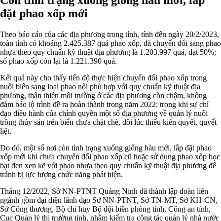
đặt phao xốp mới
Theo báo cáo của các địa phương trong tỉnh, tính đến ngày 20/2/2023,
toàn tỉnh có khoảng 2.425.387 quả phao xốp, đã chuyển đổi sang phao
nhựa theo quy chuẩn kỹ thuật địa phương là 1.203.997 quả, đạt 50%;
số phao xốp còn lại là 1.221.390 quả.
Kết quả này cho thấy tiến độ thực hiện chuyển đổi phao xốp trong
nuôi biển sang loại phao nổi phù hợp với quy chuẩn kỹ thuật địa
phương, thân thiện môi trường ở các địa phương còn chậm, không
đảm bảo lộ trình đề ra hoàn thành trong năm 2022; trong khi sự chỉ
đạo điều hành của chính quyền một số địa phương về quản lý nuôi
trồng thủy sản trên biển chưa chặt chẽ, đôi lúc thiếu kiên quyết, quyết
liệt.
Do đó, một số nơi còn tình trạng xuống giống hàu mới, lắp đặt phao
xốp mới khi chưa chuyển đổi phao xốp cũ hoặc sử dụng phao xốp bọc
bạt đen xen kẽ với phao nhựa theo quy chuẩn kỹ thuật địa phương để
tránh bị lực lượng chức năng phát hiện.
Tháng 12/2022, Sở NN-PTNT Quảng Ninh đã thành lập đoàn liên
ngành gồm đại diện lãnh đạo Sở NN-PTNT, Sở TN-MT, Sở KH-CN,
Sở Công thương, Bộ chỉ huy Bộ đội biên phòng tỉnh, Công an tỉnh,
Cục Quản lý thị trường tỉnh, nhằm kiểm tra công tác quản lý nhà nước