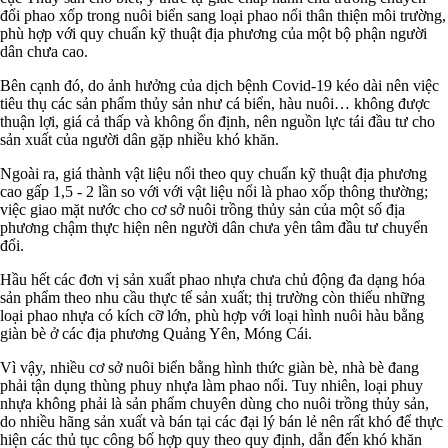
đổi phao xốp trong nuôi biển sang loại phao nổi thân thiện môi trường,
phù hợp với quy chuẩn kỹ thuật địa phương của một bộ phận người
dân chưa cao.
Bên cạnh đó, do ảnh hưởng của dịch bệnh Covid-19 kéo dài nên việc
tiêu thụ các sản phẩm thủy sản như cá biển, hàu nuôi… không được
thuận lợi, giá cả thấp và không ổn định, nên nguồn lực tái đầu tư cho
sản xuất của người dân gặp nhiều khó khăn.
Ngoài ra, giá thành vật liệu nổi theo quy chuẩn kỹ thuật địa phương
cao gấp 1,5 - 2 lần so với với vật liệu nổi là phao xốp thông thường;
việc giao mặt nước cho cơ sở nuôi trồng thủy sản của một số địa
phương chậm thực hiện nên người dân chưa yên tâm đầu tư chuyển
đổi.
Hầu hết các đơn vị sản xuất phao nhựa chưa chủ động đa dạng hóa
sản phẩm theo nhu cầu thực tế sản xuất; thị trường còn thiếu những
loại phao nhựa có kích cỡ lớn, phù hợp với loại hình nuôi hàu bằng
giàn bè ở các địa phương Quảng Yên, Móng Cái.
Vì vậy, nhiều cơ sở nuôi biển bằng hình thức giàn bè, nhà bè đang
phải tận dụng thùng phuy nhựa làm phao nổi. Tuy nhiên, loại phuy
nhựa không phải là sản phẩm chuyên dùng cho nuôi trồng thủy sản,
do nhiều hãng sản xuất và bán tại các đại lý bán lẻ nên rất khó để thực
hiện các thủ tục công bố hợp quy theo quy định, dẫn đến khó khăn