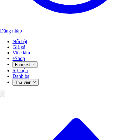
Đăng nhập
Nổi bật
Giá cả
Việc làm
eShop
Farmext
Sự kiện
Danh bạ
Thư viện