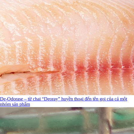
De-Odorase – từ chai “Deoray” huyền thoại đến tên gọi của cả một
nhóm sản phẩm