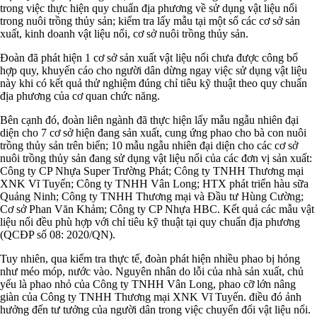
trong việc thực hiện quy chuẩn địa phương về sử dụng vật liệu nổi
trong nuôi trồng thủy sản; kiểm tra lấy mẫu tại một số các cơ sở sản
xuất, kinh doanh vật liệu nổi, cơ sở nuôi trồng thủy sản.
Đoàn đã phát hiện 1 cơ sở sản xuất vật liệu nổi chưa được công bố
hợp quy, khuyến cáo cho người dân dừng ngay việc sử dụng vật liệu
này khi có kết quả thử nghiệm đúng chỉ tiêu kỹ thuật theo quy chuẩn
địa phương của cơ quan chức năng.
Bên cạnh đó, đoàn liên ngành đã thực hiện lấy mẫu ngẫu nhiên đại
diện cho 7 cơ sở hiện đang sản xuất, cung ứng phao cho bà con nuôi
trồng thủy sản trên biển; 10 mẫu ngẫu nhiên đại diện cho các cơ sở
nuôi trồng thủy sản đang sử dụng vật liệu nổi của các đơn vị sản xuất:
Công ty CP Nhựa Super Trường Phát; Công ty TNHH Thương mại
XNK Vĩ Tuyến; Công ty TNHH Vân Long; HTX phát triển hàu sữa
Quảng Ninh; Công ty TNHH Thương mại và Đầu tư Hùng Cường;
Cơ sở Phan Văn Khảm; Công ty CP Nhựa HBC. Kết quả các mẫu vật
liệu nổi đều phù hợp với chỉ tiêu kỹ thuật tại quy chuẩn địa phương
(QCĐP số 08: 2020/QN).
Tuy nhiên, qua kiểm tra thực tế, đoàn phát hiện nhiều phao bị hỏng
như méo móp, nước vào. Nguyên nhân do lỗi của nhà sản xuất, chủ
yếu là phao nhỏ của Công ty TNHH Vân Long, phao cỡ lớn nâng
giàn của Công ty TNHH Thương mại XNK Vĩ Tuyến. điều đó ảnh
hưởng đến tư tưởng của người dân trong việc chuyển đổi vật liệu nổi.