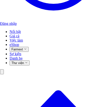
Đăng nhập
Nổi bật
Giá cả
Việc làm
eShop
Farmext
Sự kiện
Danh bạ
Thư viện