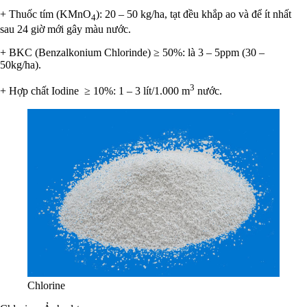
+ Thuốc tím (KMnO
): 20 – 50 kg/ha, tạt đều khắp ao và để ít nhất
4
sau 24 giờ mới gây màu nước.
+ BKC (Benzalkonium Chlorinde) ≥ 50%: là 3 – 5ppm (30 –
50kg/ha).
3
+ Hợp chất Iodine ≥ 10%: 1 – 3 lít/1.000 m
nước.
Chlorine