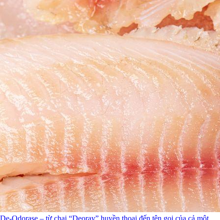
De-Odorase – từ chai “Deoray” huyền thoại đến tên gọi của cả một