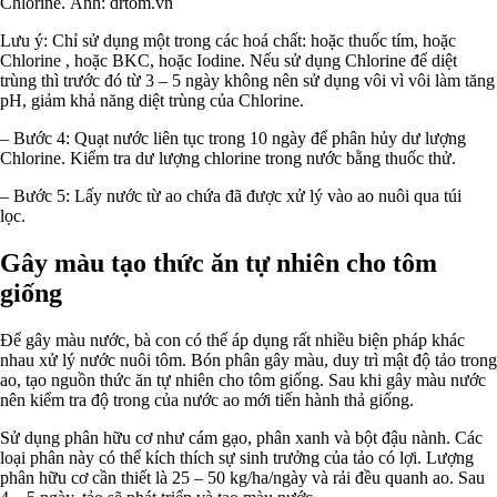
Chlorine. Ảnh: drtom.vn
Lưu ý: Chỉ sử dụng một trong các hoá chất: hoặc thuốc tím, hoặc
Chlorine , hoặc BKC, hoặc Iodine. Nếu sử dụng Chlorine để diệt
trùng thì trước đó từ 3 – 5 ngày không nên sử dụng vôi vì vôi làm tăng
pH, giảm khả năng diệt trùng của Chlorine.
– Bước 4: Quạt nước liên tục trong 10 ngày để phân hủy dư lượng
Chlorine. Kiểm tra dư lượng chlorine trong nước bằng thuốc thử.
– Bước 5: Lấy nước từ ao chứa đã được xử lý vào ao nuôi qua túi
lọc.
Gây màu tạo thức ăn tự nhiên cho tôm
giống
Để gây màu nước, bà con có thể áp dụng rất nhiều biện pháp khác
nhau xử lý nước nuôi tôm. Bón phân gây màu, duy trì mật độ tảo trong
ao, tạo nguồn thức ăn tự nhiên cho tôm giống. Sau khi gây màu nước
nên kiểm tra độ trong của nước ao mới tiến hành thả giống.
Sử dụng phân hữu cơ như cám gạo, phân xanh và bột đậu nành. Các
loại phân này có thể kích thích sự sinh trưởng của tảo có lợi. Lượng
phân hữu cơ cần thiết là 25 – 50 kg/ha/ngày và rải đều quanh ao. Sau