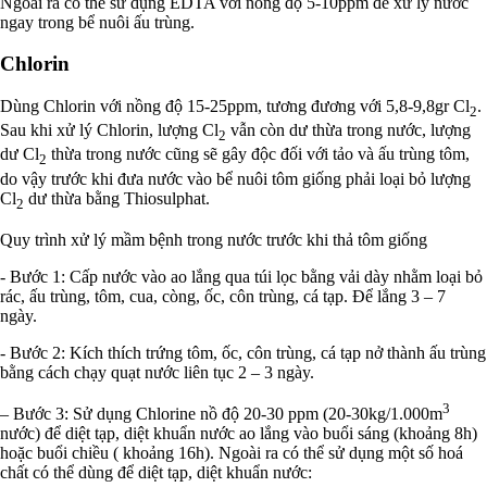
Ngoài ra có thể sử dụng EDTA với nồng độ 5-10ppm để xử lý nước
ngay trong bể nuôi ấu trùng.
Chlorin
Dùng Chlorin với nồng độ 15-25ppm, tương đương với 5,8-9,8gr Cl
.
2
Sau khi xử lý Chlorin, lượng Cl
vẫn còn dư thừa trong nước, lượng
2
dư Cl
thừa trong nước cũng sẽ gây độc đối với tảo và ấu trùng tôm,
2
do vậy trước khi đưa nước vào bể nuôi tôm giống phải loại bỏ lượng
Cl
dư thừa bằng Thiosulphat.
2
Quy trình xử lý mầm bệnh trong nước trước khi thả tôm giống
- Bước 1: Cấp nước vào ao lắng qua túi lọc bằng vải dày nhằm loại bỏ
rác, ấu trùng, tôm, cua, còng, ốc, côn trùng, cá tạp. Để lắng 3 – 7
ngày.
- Bước 2: Kích thích trứng tôm, ốc, côn trùng, cá tạp nở thành ấu trùng
bằng cách chạy quạt nước liên tục 2 – 3 ngày.
3
– Bước 3: Sử dụng Chlorine nồ độ 20-30 ppm (20-30kg/1.000m
nước) để diệt tạp, diệt khuẩn nước ao lắng vào buổi sáng (khoảng 8h)
hoặc buổi chiều ( khoảng 16h). Ngoài ra có thể sử dụng một số hoá
chất có thể dùng để diệt tạp, diệt khuẩn nước: