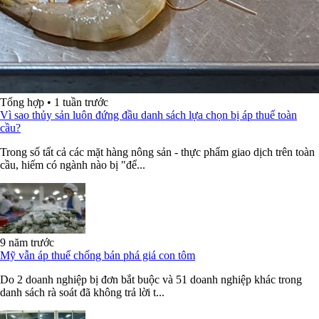
Tổng hợp
•
1 tuần trước
Vì sao thủy sản luôn đứng đầu danh sách lựa chọn bị áp thuế toàn
cầu?
Trong số tất cả các mặt hàng nông sản - thực phẩm giao dịch trên toàn
cầu, hiếm có ngành nào bị "để...
9 năm trước
Mỹ vẫn áp thuế chống bán phá giá con tôm
Do 2 doanh nghiệp bị đơn bắt buộc và 51 doanh nghiệp khác trong
danh sách rà soát đã không trả lời t...