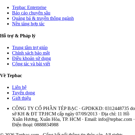
Tepbac Enterprise
Báo cáo chuyên sâu
Quảng bá & truyền thông ngành
Nền tảng hợp tác
Hỗ trợ & Pháp lý
Trung tâm trợ giúp
Chính sách bảo mật
Điều khoản sử dụng
Cộng tác và bài viết
Về Tepbac
Liên hệ
Tuyển dụng
Giới thiệu
CÔNG TY CỔ PHẦN TÉP BẠC · GPDKKD: 0312448735 do
sở KH & ĐT TP.HCM cấp ngày 07/09/2013 · Địa chỉ: 11 Hồ
Xuân Hương, Xuân Hòa, TP. HCM · Email:
info@tepbac.com
·
Điện thoại: 0888834988
© 2026 Tepbac.com - Cổng kết nối thông tin thủy sản. All rights