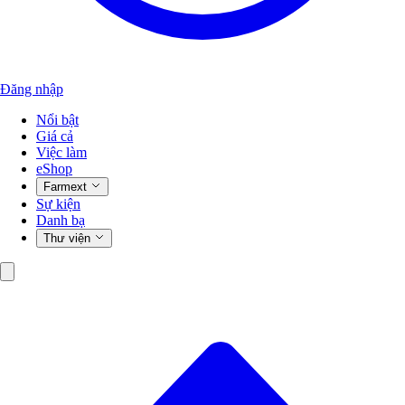
Đăng nhập
Nổi bật
Giá cả
Việc làm
eShop
Farmext
Sự kiện
Danh bạ
Thư viện