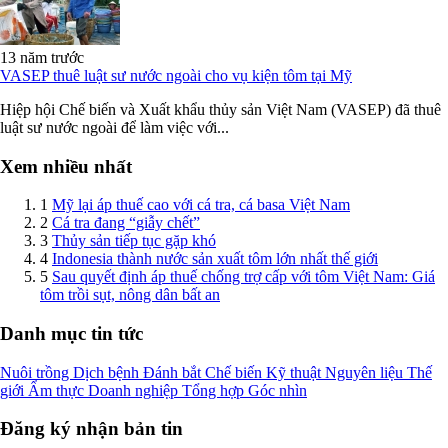
13 năm trước
VASEP thuê luật sư nước ngoài cho vụ kiện tôm tại Mỹ
Hiệp hội Chế biến và Xuất khẩu thủy sản Việt Nam (VASEP) đã thuê
luật sư nước ngoài để làm việc với...
Xem nhiều nhất
1
Mỹ lại áp thuế cao với cá tra, cá basa Việt Nam
2
Cá tra đang “giẫy chết”
3
Thủy sản tiếp tục gặp khó
4
Indonesia thành nước sản xuất tôm lớn nhất thế giới
5
Sau quyết định áp thuế chống trợ cấp với tôm Việt Nam: Giá
tôm trồi sụt, nông dân bất an
Danh mục tin tức
Nuôi trồng
Dịch bệnh
Đánh bắt
Chế biến
Kỹ thuật
Nguyên liệu
Thế
giới
Ẩm thực
Doanh nghiệp
Tổng hợp
Góc nhìn
Đăng ký nhận bản tin