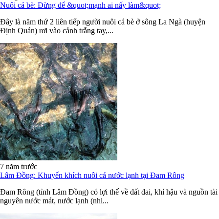
Nuôi cá bè: Đừng để &quot;mạnh ai nấy làm&quot;
Đây là năm thứ 2 liên tiếp người nuôi cá bè ở sông La Ngà (huyện
Định Quán) rơi vào cảnh trắng tay,...
7 năm trước
Lâm Đồng: Khuyến khích nuôi cá nước lạnh tại Đam Rông
Đam Rông (tỉnh Lâm Đồng) có lợi thế về đất đai, khí hậu và nguồn tài
nguyên nước mát, nước lạnh (nhi...