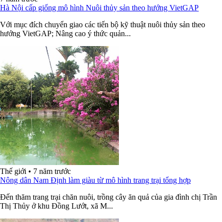
Hà Nội cấp giống mô hình Nuôi thủy sản theo hướng VietGAP
Với mục đích chuyển giao các tiến bộ kỹ thuật nuôi thủy sản theo
hướng VietGAP; Nâng cao ý thức quản...
Thế giới
•
7 năm trước
Nông dân Nam Định làm giàu từ mô hình trang trại tổng hợp
Đến thăm trang trại chăn nuôi, trồng cây ăn quả của gia đình chị Trần
Thị Thủy ở khu Đồng Lướt, xã M...