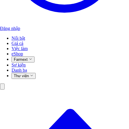
Đăng nhập
Nổi bật
Giá cả
Việc làm
eShop
Farmext
Sự kiện
Danh bạ
Thư viện