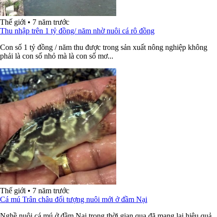
Thế giới
•
7 năm trước
Thu nhập trên 1 tỷ đồng/ năm nhờ nuôi cá rô đồng
Con số 1 tỷ đồng / năm thu được trong sản xuất nông nghiệp không
phải là con số nhỏ mà là con số mơ...
Thế giới
•
7 năm trước
Cá mú Trân châu đối tượng nuôi mới ở đầm Nại
Nghề nuôi cá mú ở đầm Nại trong thời gian qua đã mang lại hiệu quả