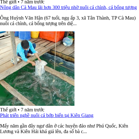
Thế giới
•
7 năm trước
Nông dân Cà Mau lãi hơn 300 triệu nhờ nuôi cá chình, cá bống tượng
Ông Huỳnh Văn Hận (67 tuổi, ngụ ấp 3, xã Tân Thành, TP Cà Mau)
nuôi cá chình, cá bống tượng trên diệ...
Thế giới
•
7 năm trước
Phát triển nghề nuôi cá bớp biển tại Kiên Giang
Mấy năm gần đây ngư dân ở các huyện đảo như Phú Quốc, Kiên
Lương và Kiên Hải khá giả lên, đa số bà c...