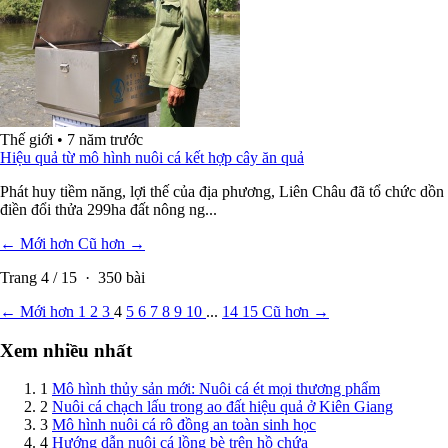
Thế giới
•
7 năm trước
Hiệu quả từ mô hình nuôi cá kết hợp cây ăn quả
Phát huy tiềm năng, lợi thế của địa phương, Liên Châu đã tổ chức dồn
điền đổi thửa 299ha đất nông ng...
← Mới hơn
Cũ hơn →
Trang
4
/
15
·
350
bài
← Mới hơn
1
2
3
4
5
6
7
8
9
10
...
14
15
Cũ hơn →
Xem nhiều nhất
1
Mô hình thủy sản mới: Nuôi cá ét mọi thương phẩm
2
Nuôi cá chạch lấu trong ao đất hiệu quả ở Kiên Giang
3
Mô hình nuôi cá rô đồng an toàn sinh học
4
Hướng dẫn nuôi cá lồng bè trên hồ chứa