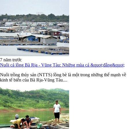
7 năm trước
Nuôi cá lồng Bà Rịa - Vũng Tàu: Những mùa cá &quot;đắng&quot;
Nuôi trồng thủy sản (NTTS) lồng bè là một trong những thế mạnh về
kinh tế biển của Bà Rịa-Vũng Tàu....