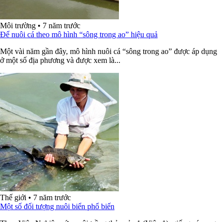
Môi trường
•
7 năm trước
Để nuôi cá theo mô hình “sông trong ao” hiệu quả
Một vài năm gần đây, mô hình nuôi cá “sông trong ao” được áp dụng
ở một số địa phương và được xem là...
Thế giới
•
7 năm trước
Một số đối tượng nuôi biển phổ biến