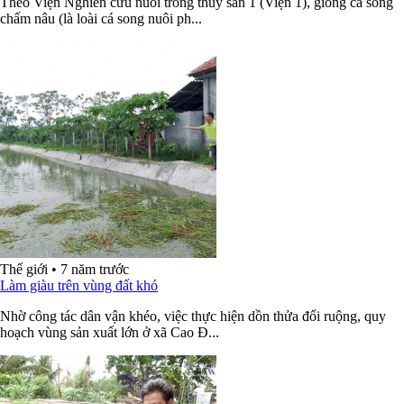
Theo Viện Nghiên cứu nuôi trồng thủy sản 1 (Viện 1), giống cá song
chấm nâu (là loài cá song nuôi ph...
Thế giới
•
7 năm trước
Làm giàu trên vùng đất khó
Nhờ công tác dân vận khéo, việc thực hiện dồn thửa đổi ruộng, quy
hoạch vùng sản xuất lớn ở xã Cao Đ...