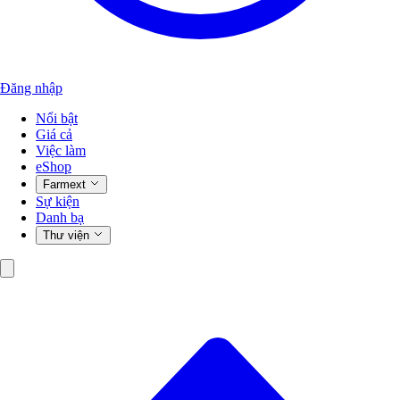
Đăng nhập
Nổi bật
Giá cả
Việc làm
eShop
Farmext
Sự kiện
Danh bạ
Thư viện