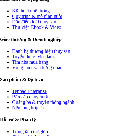
Kỹ thuật nuôi trồng
Quy trình & mô hình nuôi
Đặc điểm loài thủy sản
Thư viện Ebook & Video
Giao thương & Doanh nghiệp
Danh bạ thương hiệu thủy sản
Tuyển dụng, việc làm
Tìm nhà mua hàng
Vùng nuôi và chứng nhận
Sản phẩm & Dịch vụ
Tepbac Enterprise
Báo cáo chuyên sâu
Quảng bá & truyền thông ngành
Nền tảng hợp tác
Hỗ trợ & Pháp lý
Trung tâm trợ giúp