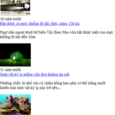
10 năm trước
Bắt được cá mực khổng lồ dài 10m, nặng 150 kg
Ngư dân ngoài khơi bờ biển Tây Ban Nha vừa bắt được một con mực
khổng lồ dài đến 10m
11 năm trước
Sinh vật kỳ lạ giống cừu đẹp không tin nổi
Những chiếc lá nhỏ xíu có chấm hồng bao phủ cơ thể trắng muốt
khiến loài sinh vật kỳ lạ này trở nên...