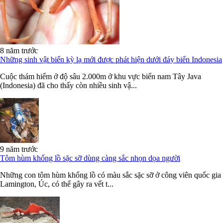
8 năm trước
Những sinh vật biển kỳ lạ mới được phát hiện dưới đáy biển Indonesia
Cuộc thám hiểm ở độ sâu 2.000m ở khu vực biển nam Tây Java
(Indonesia) đã cho thấy còn nhiều sinh vậ...
9 năm trước
Tôm hùm khổng lồ sặc sỡ dùng càng sắc nhọn dọa người
Những con tôm hùm khổng lồ có màu sắc sặc sỡ ở công viên quốc gia
Lamington, Úc, có thể gây ra vết t...