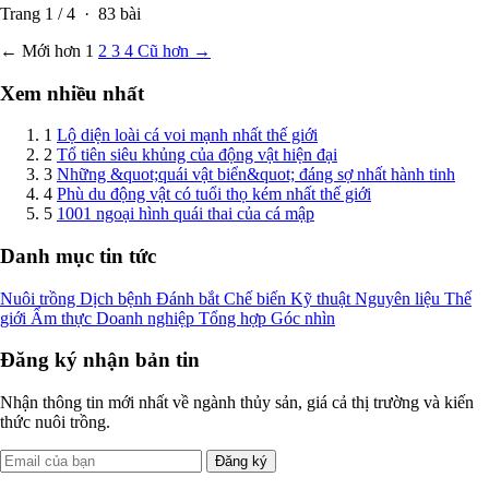
Trang
1
/
4
·
83
bài
← Mới hơn
1
2
3
4
Cũ hơn →
Xem nhiều nhất
1
Lộ diện loài cá voi mạnh nhất thế giới
2
Tổ tiên siêu khủng của động vật hiện đại
3
Những &quot;quái vật biển&quot; đáng sợ nhất hành tinh
4
Phù du động vật có tuổi thọ kém nhất thế giới
5
1001 ngoại hình quái thai của cá mập
Danh mục tin tức
Nuôi trồng
Dịch bệnh
Đánh bắt
Chế biến
Kỹ thuật
Nguyên liệu
Thế
giới
Ẩm thực
Doanh nghiệp
Tổng hợp
Góc nhìn
Đăng ký nhận bản tin
Nhận thông tin mới nhất về ngành thủy sản, giá cả thị trường và kiến
thức nuôi trồng.
Đăng ký