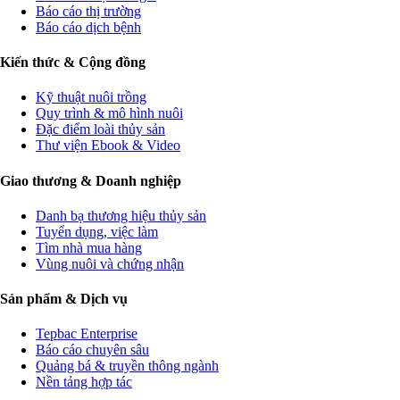
Báo cáo thị trường
Báo cáo dịch bệnh
Kiến thức & Cộng đồng
Kỹ thuật nuôi trồng
Quy trình & mô hình nuôi
Đặc điểm loài thủy sản
Thư viện Ebook & Video
Giao thương & Doanh nghiệp
Danh bạ thương hiệu thủy sản
Tuyển dụng, việc làm
Tìm nhà mua hàng
Vùng nuôi và chứng nhận
Sản phẩm & Dịch vụ
Tepbac Enterprise
Báo cáo chuyên sâu
Quảng bá & truyền thông ngành
Nền tảng hợp tác