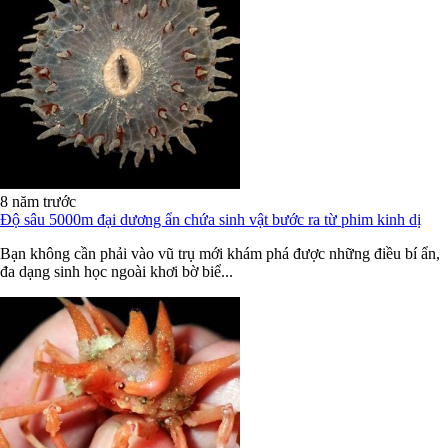
8 năm trước
Độ sâu 5000m đại dương ẩn chứa sinh vật bước ra từ phim kinh dị
Bạn không cần phải vào vũ trụ mới khám phá được những điều bí ẩn,
đa dạng sinh học ngoài khơi bờ biể...