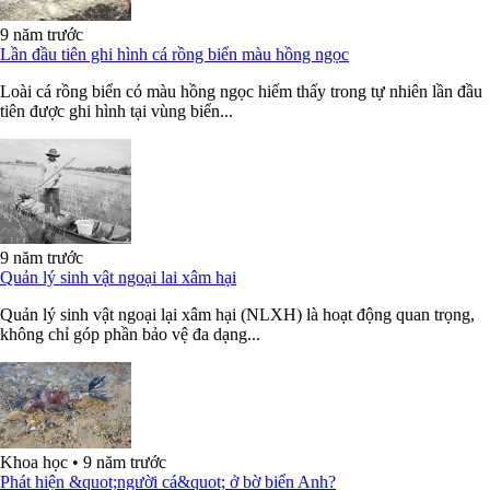
9 năm trước
Lần đầu tiên ghi hình cá rồng biển màu hồng ngọc
Loài cá rồng biển có màu hồng ngọc hiếm thấy trong tự nhiên lần đầu
tiên được ghi hình tại vùng biển...
9 năm trước
Quản lý sinh vật ngoại lai xâm hại
Quản lý sinh vật ngoại lại xâm hại (NLXH) là hoạt động quan trọng,
không chỉ góp phần bảo vệ đa dạng...
Khoa học
•
9 năm trước
Phát hiện &quot;người cá&quot; ở bờ biển Anh?