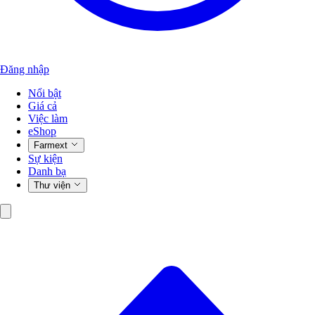
Đăng nhập
Nổi bật
Giá cả
Việc làm
eShop
Farmext
Sự kiện
Danh bạ
Thư viện