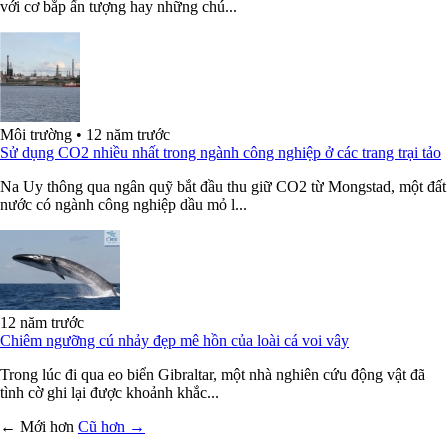
với cơ bắp ấn tượng hay những chú...
Môi trường
•
12 năm trước
Sử dụng CO2 nhiều nhất trong ngành công nghiệp ở các trang trại tảo
Na Uy thông qua ngân quỹ bắt đầu thu giữ CO2 từ Mongstad, một đất
nước có ngành công nghiệp dầu mỏ l...
12 năm trước
Chiêm ngưỡng cú nhảy đẹp mê hồn của loài cá voi vây
Trong lúc đi qua eo biển Gibraltar, một nhà nghiên cứu động vật đã
tình cờ ghi lại được khoảnh khắc...
← Mới hơn
Cũ hơn →