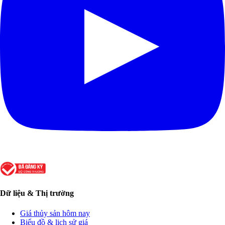
Dữ liệu & Thị trường
Giá thủy sản hôm nay
Biểu đồ & lịch sử giá