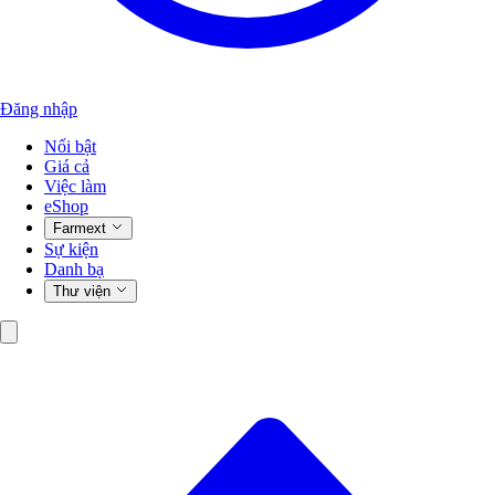
Đăng nhập
Nổi bật
Giá cả
Việc làm
eShop
Farmext
Sự kiện
Danh bạ
Thư viện