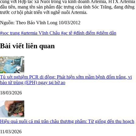
cùng với Hợp tác xã Nuôi trồng và kinh doanh Artemia, HTX Artemia
đầu tiên, mang tên sản phẩm đặc trưng của tỉnh Sóc Trăng, đang đứng
trước cơ hội phát triển với nghề nuôi Artemia.
Nguồn: Theo Báo Vĩnh Long 10/03/2012
#soc trang
#artemia Vĩnh Châu
#ạc tê
#đỉnh điểm
#diêm dân
Bài viết liên quan
Tủ xét nghiệm PCR di động: Phát hiện sớm mầm bệnh đốm trắng, vi
bào tử trùng (EPH) ngay tại bờ ao
18/03/2026
Hiệu quả nuôi cá mú trân châu thương phẩm: Từ giống đến thu hoạch
11/03/2026