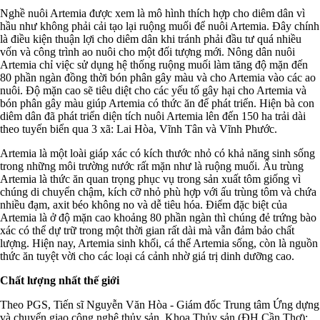
Nghề nuôi Artemia được xem là mô hình thích hợp cho diêm dân vì
hầu như không phải cải tạo lại ruộng muối để nuôi Artemia. Đây chính
là điều kiện thuận lợi cho diêm dân khi tránh phải đầu tư quá nhiều
vốn và công trình ao nuôi cho một đối tượng mới. Nông dân nuôi
Artemia chỉ việc sử dụng hệ thống ruộng muối làm tăng độ mặn đến
80 phần ngàn đồng thời bón phân gây màu và cho Artemia vào các ao
nuôi. Độ mặn cao sẽ tiêu diệt cho các yếu tố gây hại cho Artemia và
bón phân gây màu giúp Artemia có thức ăn để phát triển. Hiện bà con
diêm dân đã phát triển diện tích nuôi Artemia lên đến 150 ha trải dài
theo tuyến biển qua 3 xã: Lai Hòa, Vĩnh Tân và Vĩnh Phước.
Artemia là một loài giáp xác có kích thước nhỏ có khả năng sinh sống
trong những môi trường nước rất mặn như là ruộng muối. Ấu trùng
Artemia là thức ăn quan trọng phục vụ trong sản xuất tôm giống vì
chúng di chuyển chậm, kích cỡ nhỏ phù hợp với ấu trùng tôm và chứa
nhiều đạm, axit béo không no và dễ tiêu hóa. Điểm đặc biệt của
Artemia là ở độ mặn cao khoảng 80 phần ngàn thì chúng đẻ trứng bào
xác có thể dự trữ trong một thời gian rất dài mà vẫn đảm bảo chất
lượng. Hiện nay, Artemia sinh khối, cá thể Artemia sống, còn là nguồn
thức ăn tuyệt vời cho các loại cá cảnh nhờ giá trị dinh dưỡng cao.
Chất lượng nhất thế giới
Theo PGS, Tiến sĩ Nguyễn Văn Hòa - Giám đốc Trung tâm Ứng dựng
và chuyển giao công nghệ thủy sản, Khoa Thủy sản (ĐH Cần Thơ):