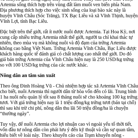
Artemia sống thích hợp trên vùng đất làm muối ven biển phía Nam.
Địa phương thích hợp cho việc sinh sống của loại bào xác này là
huyện Vĩnh Châu (Sóc Trăng), TX Bạc Liêu và xã Vĩnh Thịnh, huyện
Vĩnh Lợi, tỉnh Bạc Liêu.
Đặc biệt trên thế giới, rất ít nước nuôi được Artemia. Tại Hoa Kỳ, nơi
cung cấp nhiều trứng Artemia nhất thế giới, người ta chỉ khai thác tự
nhiên, theo mùa vụ mà không nuôi và độ đạm của trứng Artemia
không cao bằng Việt Nam. Trứng Artemia Vĩnh Châu, Bạc Liêu được
khách hàng quốc tế đánh giá có chất lượng cao nhất thế giới. Do đó
giá bán trứng Artemia của Vĩnh Châu hiện nay là 250 USD/kg trứng
so với 100 USD/kg trứng của các nước khác.
Nông dân an tâm sản xuất
Theo ông Đinh Hoàng Vũ - Chủ nhiệm hợp tác xã Artemia Vĩnh Châu
cho biết, nuôi Artemia thì người dân từ hòa vốn đến có lãi. Trung bình
1 ha nuôi nếu quản lý tốt sau 8 tháng nuôi sẽ cho khoảng 100 kg trứng
tươi. Với giá trứng hiện nay là 1 triệu đồng/kg trứng tươi (bán tại chỗ)
thì sau khi trừ chi phí, nông dân thu lãi 50 triệu đồng/ha là chuyện
“thường ngày”.
Tuy vậy, để nuôi Artemia cho lợi nhuận cao vì ngoài yếu tố thời tiết,
vốn đầu tư nông dân còn phải lưu ý đến kỹ thuật và cần sự quan tâm,
hiểu biết về loài này. Theo khuyến cáo của Trạm khuyến nông -