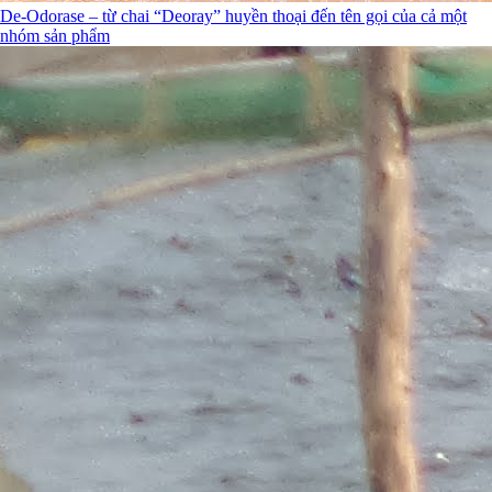
De-Odorase – từ chai “Deoray” huyền thoại đến tên gọi của cả một
nhóm sản phẩm