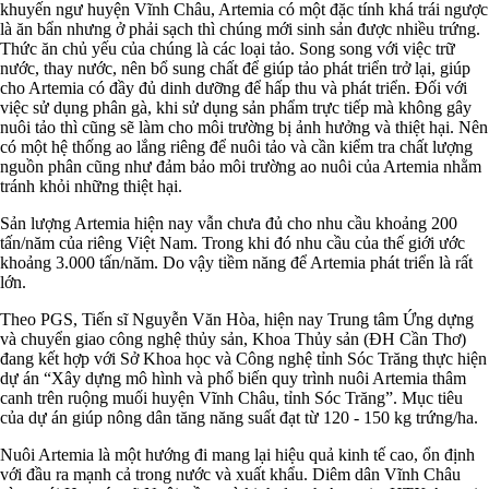
khuyến ngư huyện Vĩnh Châu, Artemia có một đặc tính khá trái ngược
là ăn bẩn nhưng ở phải sạch thì chúng mới sinh sản được nhiều trứng.
Thức ăn chủ yếu của chúng là các loại tảo. Song song với việc trữ
nước, thay nước, nên bổ sung chất để giúp tảo phát triển trở lại, giúp
cho Artemia có đầy đủ dinh dưỡng để hấp thu và phát triển. Đối với
việc sử dụng phân gà, khi sử dụng sản phẩm trực tiếp mà không gây
nuôi tảo thì cũng sẽ làm cho môi trường bị ảnh hưởng và thiệt hại. Nên
có một hệ thống ao lắng riêng để nuôi tảo và cần kiểm tra chất lượng
nguồn phân cũng như đảm bảo môi trường ao nuôi của Artemia nhằm
tránh khỏi những thiệt hại.
Sản lượng Artemia hiện nay vẫn chưa đủ cho nhu cầu khoảng 200
tấn/năm của riêng Việt Nam. Trong khi đó nhu cầu của thế giới ước
khoảng 3.000 tấn/năm. Do vậy tiềm năng để Artemia phát triển là rất
lớn.
Theo PGS, Tiến sĩ Nguyễn Văn Hòa, hiện nay Trung tâm Ứng dựng
và chuyển giao công nghệ thủy sản, Khoa Thủy sản (ĐH Cần Thơ)
đang kết hợp với Sở Khoa học và Công nghệ tỉnh Sóc Trăng thực hiện
dự án “Xây dựng mô hình và phổ biến quy trình nuôi Artemia thâm
canh trên ruộng muối huyện Vĩnh Châu, tỉnh Sóc Trăng”. Mục tiêu
của dự án giúp nông dân tăng năng suất đạt từ 120 - 150 kg trứng/ha.
Nuôi Artemia là một hướng đi mang lại hiệu quả kinh tế cao, ổn định
với đầu ra mạnh cả trong nước và xuất khẩu. Diêm dân Vĩnh Châu