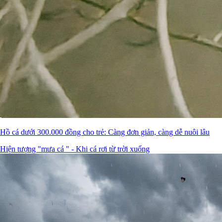
Hồ cá dưới 300.000 đồng cho trẻ: Càng đơn giản, càng dễ nuôi lâu
Hiện tượng "mưa cá " - Khi cá rơi từ trời xuống