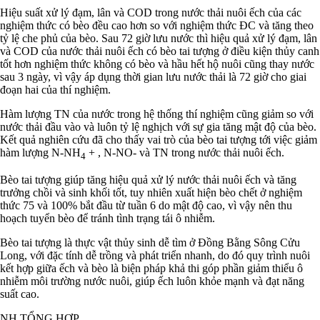
Hiệu suất xử lý đạm, lân và COD trong nước thải nuôi ếch của các
nghiệm thức có bèo đều cao hơn so với nghiệm thức ĐC và tăng theo
tỷ lệ che phủ của bèo. Sau 72 giờ lưu nước thì hiệu quả xử lý đạm, lân
và COD của nước thải nuôi ếch có bèo tai tượng ở điều kiện thủy canh
tốt hơn nghiệm thức không có bèo và hầu hết hộ nuôi cũng thay nước
sau 3 ngày, vì vậy áp dụng thời gian lưu nước thải là 72 giờ cho giai
đoạn hai của thí nghiệm.
Hàm lượng TN của nước trong hệ thống thí nghiệm cũng giảm so với
nước thải đầu vào và luôn tỷ lệ nghịch với sự gia tăng mật độ của bèo.
Kết quả nghiên cứu đã cho thấy vai trò của bèo tai tượng tới việc giảm
hàm lượng N-NH
+ , N-NO- và TN trong nước thải nuôi ếch.
4
Bèo tai tượng giúp tăng hiệu quả xử lý nước thải nuôi ếch và tăng
trưởng chồi và sinh khối tốt, tuy nhiên xuất hiện bèo chết ở nghiệm
thức 75 và 100% bắt đầu từ tuần 6 do mật độ cao, vì vậy nên thu
hoạch tuyển bèo để tránh tình trạng tái ô nhiễm.
Bèo tai tượng là thực vật thủy sinh dễ tìm ở Đồng Bằng Sông Cửu
Long, với đặc tính dễ trồng và phát triển nhanh, do đó quy trình nuôi
kết hợp giữa ếch và bèo là biện pháp khả thi góp phần giảm thiểu ô
nhiễm môi trường nước nuôi, giúp ếch luôn khỏe mạnh và đạt năng
suất cao.
NH TỔNG HỢP