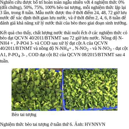
Nghiên cứu được bố trí hoàn toàn ngẫu nhiên với 4 nghiệm thức 0%
(đối chứng), 50%, 75%, 100% bèo tai tượng, mỗi nghiệm thức lặp lại
3 lần, trong 8 tuần. Mẫu nước được thu ở thời điểm 24, 48, 72 giờ lưu
nước để xác định thời gian lưu nước, và ở thời điểm 2, 4, 6, 8 tuần để
đánh giá khả năng xử lý nước thải của bèo theo giai đoạn sinh trưởng.
Kết quả cho thấy, chất lượng nước thải nuôi ếch ở các nghiệm thức có
bèo đạt QCVN 40/2011/BTNMT sau 72 giờ lưu nước. Nồng độ N-
NH4 + , P-PO4 3- và COD sau xử lý đạt cột A của QCVN
40/2011/BTNMT và nồng độ N-NH
+ , N-NO
- và N-NO
- đạt cột
4
2
3
A1, P-PO
3- , COD đạt cột B2 của QCVN 08/2015/BTNMT sau 4
4
tuần.
Bèo tai tượng
Nghiệm thức bèo tai tượng ở tuần thứ 6. Ảnh: HVNNVN