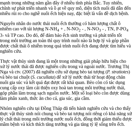
mạnh trong những năm gần đây ở nhiều tỉnh phía Bắc. Tuy nhiên,
chính sự phát triển nhanh và ồ ạt về quy mô, diện tích nuôi đã dẫn đến
nhiều rủi ro cho nghề nuôi ếch hiện nay, đặc biệt là vấn đề dịch bệnh.
Nguyên nhân do nước thải nuôi ếch thường có hàm lượng chất ô
nhiễm cao với tải lượng N-NH
+ , N-NO
- , N-NO
- , TN, P-PO
4
2
3
4
3- và TP cao. Do đó, để đảm bảo ếch sinh trưởng và phát triển tốt
trong môi trường an toàn thì quy trình nuôi nào là hợp lý và góp phần
được chất thải ô nhiễm trong quá trình nuôi ếch đang được tìm hiểu và
nghiên cứu.
Thực vật thủy sinh đang là một trong những giải pháp hữu hiệu cho
xử lý nước thải đã được nghiên cứu trong và ngoài nước. Trương Thị
Nga và ctv. (2007) đã nghiên cứu sử dụng bèo tai tượng (
P. stratiotes
)
và bèo tai chuột (
S. cucullata
) để xử lý nước thải từ hoạt động chăn
nuôi gia súc và kết quả đạt được rất khả quan. Bèo còn có tác dụng
cung cấp oxy làm cải thiện oxy hoà tan trong môi trường nước thải,
góp phần làm trong sạch nguồn nước. Một số loại bèo còn được dùng
làm phân xanh, thức ăn cho cá, gia súc, gia cầm.
Nhóm nghiên cứu tại Đồng Tháp đã tiến hành nghiên cứu và cho thấy
thực vật thủy sinh nói chung và bèo tai tượng nói riêng có khả năng xử
lý chất thải trong môi trường nước nuôi ếch, đồng thời giảm thiểu được
mầm bệnh và kích thích tăng trưởng và gia tăng tỷ lệ sống trên ếch.