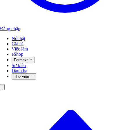
Đăng nhập
Nổi bật
Giá cả
Việc làm
eShop
Farmext
Sự kiện
Danh bạ
Thư viện