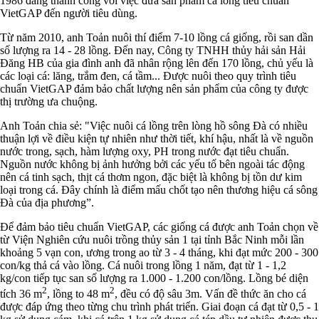
1986 đang thành công với việc đưa sản phẩm cá lồng tiêu chuẩn
VietGAP đến người tiêu dùng.
Từ năm 2010, anh Toản nuôi thí điểm 7-10 lồng cá giống, rồi san dần
số lượng ra 14 - 28 lồng. Đến nay, Công ty TNHH thủy hải sản Hải
Đăng HB của gia đình anh đã nhân rộng lên đến 170 lồng, chủ yếu là
các loại cá: lăng, trắm đen, cá tầm... Được nuôi theo quy trình tiêu
chuẩn VietGAP đảm bảo chất lượng nên sản phẩm của công ty được
thị trường ưa chuộng.
Anh Toản chia sẻ: "Việc nuôi cá lồng trên lòng hồ sông Đà có nhiều
thuận lợi về điều kiện tự nhiên như thời tiết, khí hậu, nhất là về nguồn
nước trong, sạch, hàm lượng oxy, PH trong nước đạt tiêu chuẩn.
Nguồn nước không bị ảnh hưởng bởi các yếu tố bên ngoài tác động
nên cá tinh sạch, thịt cá thơm ngon, đặc biệt là không bị tồn dư kim
loại trong cá. Đây chính là điểm mấu chốt tạo nên thương hiệu cá sông
Đà của địa phương”.
Để đảm bảo tiêu chuẩn VietGAP, các giống cá được anh Toản chọn về
từ Viện Nghiên cứu nuôi trồng thủy sản 1 tại tỉnh Bắc Ninh mỗi lần
khoảng 5 vạn con, ương trong ao từ 3 - 4 tháng, khi đạt mức 200 - 300
con/kg thả cá vào lồng. Cá nuôi trong lồng 1 năm, đạt từ 1 - 1,2
kg/con tiếp tục san số lượng ra 1.000 - 1.200 con/lồng. Lồng bé diện
2
2
tích 36 m
, lồng to 48 m
, đều có độ sâu 3m. Vấn đề thức ăn cho cá
được đáp ứng theo từng chu trình phát triển. Giai đoạn cá đạt từ 0,5 - 1