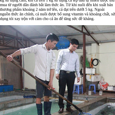
kg sử dụng cám, khi cá trên 1 kg sử dụng cá tép dầu tự nhiên được thu
mua từ người dân đánh bắt làm thức ăn. Từ khi nuôi đến khi xuất bán
thương phẩm khoảng 2 năm trở lên, cá đạt trên dưới 5 kg. Ngoài
nguồn thức ăn chính, cá nuôi được bổ sung vitamin và khoáng chất, sử
dụng tỏi xay trộn với cám cho cá ăn để tăng sức đề kháng.