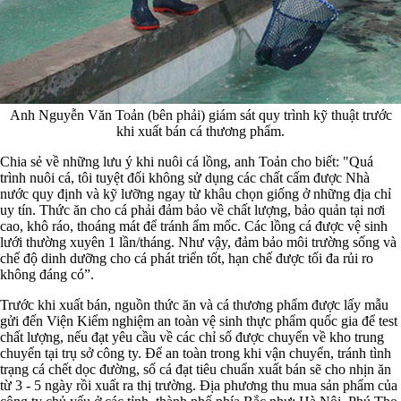
Anh Nguyễn Văn Toản (bên phải) giám sát quy trình kỹ thuật trước
khi xuất bán cá thương phẩm.
Chia sẻ về những lưu ý khi nuôi cá lồng, anh Toản cho biết: "Quá
trình nuôi cá, tôi tuyệt đối không sử dụng các chất cấm được Nhà
nước quy định và kỹ lưỡng ngay từ khâu chọn giống ở những địa chỉ
uy tín. Thức ăn cho cá phải đảm bảo về chất lượng, bảo quản tại nơi
cao, khô ráo, thoáng mát để tránh ẩm mốc. Các lồng cá được vệ sinh
lưới thường xuyên 1 lần/tháng. Như vậy, đảm bảo môi trường sống và
chế độ dinh dưỡng cho cá phát triển tốt, hạn chế được tối đa rủi ro
không đáng có”.
Trước khi xuất bán, nguồn thức ăn và cá thương phẩm được lấy mẫu
gửi đến Viện Kiểm nghiệm an toàn vệ sinh thực phẩm quốc gia để test
chất lượng, nếu đạt yêu cầu về các chỉ số được chuyển về kho trung
chuyển tại trụ sở công ty. Để an toàn trong khi vận chuyển, tránh tình
trạng cá chết dọc đường, số cá đạt tiêu chuẩn xuất bán sẽ cho nhịn ăn
từ 3 - 5 ngày rồi xuất ra thị trường. Địa phương thu mua sản phẩm của