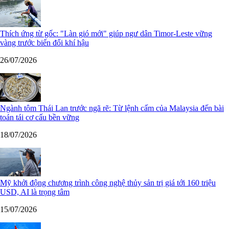
Thích ứng từ gốc: "Làn gió mới" giúp ngư dân Timor-Leste vững
vàng trước biến đổi khí hậu
26/07/2026
Ngành tôm Thái Lan trước ngã rẽ: Từ lệnh cấm của Malaysia đến bài
toán tái cơ cấu bền vững
18/07/2026
Mỹ khởi động chương trình công nghệ thủy sản trị giá tới 160 triệu
USD, AI là trọng tâm
15/07/2026