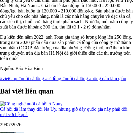
công ty chủ yếu ở các tỉnh, thành phố phía Bắc như: Hà Nội, Phú Thọ,
Bắc Ninh, Hà Nam... Giá bán lẻ dao động từ 150.000 - 250.000
đồng/kg, bán buôn từ 120.000 - 210.000 đồng/kg. Sản phẩm được bán
chủ yếu cho các nhà hàng, nhất là các nhà hàng chuyên về đặc sản cá,
các siêu thị, chuỗi cửa hàng thực phẩm sạch. Nhờ đó, mỗi năm công ty
xuất bán được khoảng 300 tấn, thu lãi từ 1 - 2 tỷ đồng/năm.
Dự kiến đến năm 2022, anh Toản gia tăng số lượng lồng lên 250 lồng,
trong năm 2020 phấn đấu đưa sản phẩm cá lồng của công ty trở thành
sản phẩm OCOP, đặc trưng của địa phương. Đồng thời, mở thêm kho
trung chuyển trên địa bàn Hà Nội để giới thiệu đến các thị trường trên
toàn quốc.
Nguồn: Báo Hòa Bình
#vietGap
#nuôi cá lồng
#cá lồng
#nuôi cá lồng
#nông dân làm giàu
Bài viết liên quan
Cá hồi đã làm thay đổi Na Uy, nhưng giờ đây quốc gia này phải đối
mặt với hệ quả
29/07/2026