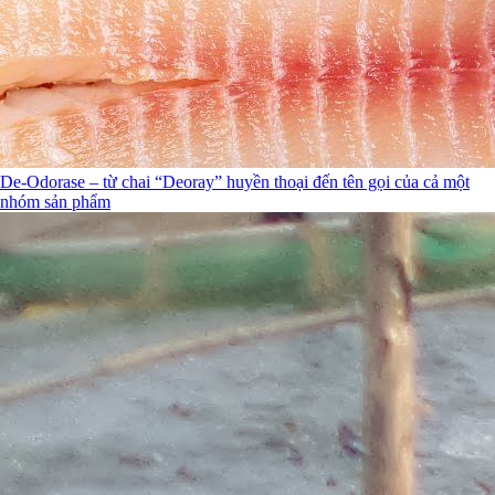
De-Odorase – từ chai “Deoray” huyền thoại đến tên gọi của cả một
nhóm sản phẩm