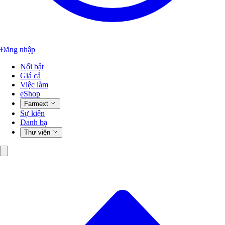
Đăng nhập
Nổi bật
Giá cả
Việc làm
eShop
Farmext
Sự kiện
Danh bạ
Thư viện