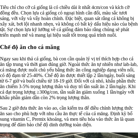
Tiêu chí cho cỡ cá giống là có chiều dài ít nhất 4cm/con và kích cỡ
đồng đều. Chọn lựa cá giống có ngoại hình cân đối, màu sắc tươi
sáng, với vây và vẩy hoàn chỉnh. Đặc biệt, quan sát rằng cá không bị
xây xát, bơi lội nhanh nhẹn, và không có bất kỳ dấu hiệu nào của bệnh
tật. Sự chọn lựa kỹ lưỡng về cá giống đảm bảo rằng chúng sẽ phát
triển mạnh mẽ và mang lại hiệu suất tốt trong quá trình nuôi.
Chế độ ăn cho cá măng
Ngay sau khi thả cá giống, bà con cần quản lý vị trí thích hợp cho cá
ăn tập trung và thời gian đúng giờ. Ngoài thức ăn tự nhiên như lab-lab,
cá măng được nuôi chủ yếu bằng thức ăn công nghiệp dạng viên nổi,
có độ đạm từ 25-40%. Chế độ ăn được thiết lập 2 lần/ngày, buổi sáng
từ 6-7 giờ và buổi chiều từ 18-19 giờ. Đối với cá nhỏ, khẩu phần thức
ăn chiếm 3-5% trọng lượng thân và duy trì tần suất ăn 2 lần/ngày. Khi
cá đạt trọng lượng ≥300g/con, tần suất ăn giảm xuống 1 lần/ngày với
khẩu phần giảm dần còn 2% trọng lượng thân.
Sau 2 giờ đưa thức ăn vào ao, cần kiểm tra để điều chỉnh lượng thức
ăn sao cho phù hợp với nhu cầu ăn thực tế của cá măng. Định kỳ bổ
sung vitamin C, Premix khoáng, và men tiêu hóa vào thức ăn là quan
trọng để đảm bảo chế độ dinh dưỡng toàn diện.