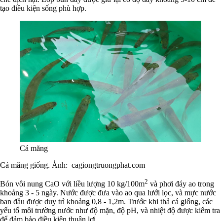
tạo điều kiện sống phù hợp.
Cá măng
Cá măng giống. Ảnh: cagiongtruongphat.com
2
Bón vôi nung CaO với liều lượng 10 kg/100m
và phơi đáy ao trong
khoảng 3 - 5 ngày. Nước được đưa vào ao qua lưới lọc, và mực nước
ban đầu được duy trì khoảng 0,8 - 1,2m. Trước khi thả cá giống, các
yếu tố môi trường nước như độ mặn, độ pH, và nhiệt độ được kiểm tra
để đảm bảo điều kiện thuận lợi.