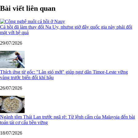
Bài viết liên quan
Cá hồi đã làm thay đổi Na Uy, nhưng giờ đây quốc gia này phải đối
mặt với hệ quả
29/07/2026
Thích ứng từ gốc: "Làn gió mới" giúp ngư dân Timor-Leste vững
vàng trước biến đổi khí hậu
26/07/2026
Ngành tôm Thái Lan trước ngã rẽ: Từ lệnh cấm của Malaysia đến bài
toán tái cơ cấu bền vững
18/07/2026