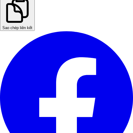
Sao chép liên kết