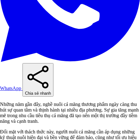
WhatsApp
Chia sẻ nhanh
Những năm gần đây, nghề nuôi cá măng thương phẩm ngày càng thu
hút sự quan tâm và thịnh hành tại nhiều địa phương. Sự gia tăng mạnh
mẽ trong nhu cầu tiêu thụ cá măng đã tạo nên một thị trường đầy tiềm
năng và cạnh tranh.
Đối mặt với thách thức này, người nuôi cá măng cần áp dụng những
kỹ thuật nuôi hiện đại và bền vững để đảm bảo, cũng như tối ưu hiệu