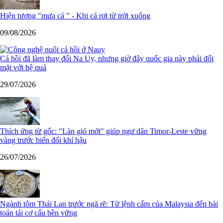
Hiện tượng "mưa cá " - Khi cá rơi từ trời xuống
09/08/2026
Cá hồi đã làm thay đổi Na Uy, nhưng giờ đây quốc gia này phải đối
mặt với hệ quả
29/07/2026
Thích ứng từ gốc: "Làn gió mới" giúp ngư dân Timor-Leste vững
vàng trước biến đổi khí hậu
26/07/2026
Ngành tôm Thái Lan trước ngã rẽ: Từ lệnh cấm của Malaysia đến bài
toán tái cơ cấu bền vững