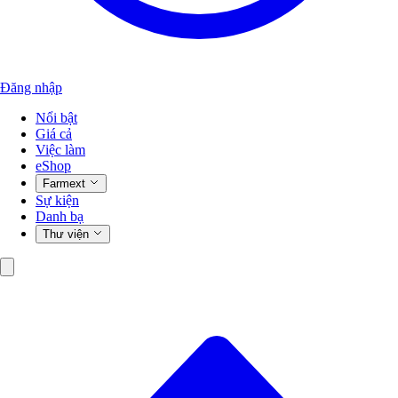
Đăng nhập
Nổi bật
Giá cả
Việc làm
eShop
Farmext
Sự kiện
Danh bạ
Thư viện