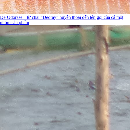
De-Odorase – từ chai “Deoray” huyền thoại đến tên gọi của cả một
nhóm sản phẩm