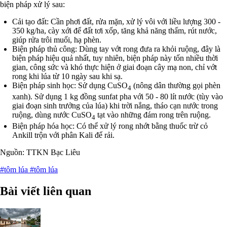
biện pháp xử lý sau:
Cải tạo đất: Cần phơi đất, rửa mặn, xử lý vôi với liều lượng 300 -
350 kg/ha, cày xới để đất tơi xốp, tăng khả năng thấm, rút nước,
giúp rửa trôi muối, hạ phèn.
Biện pháp thủ công: Dùng tay vớt rong đưa ra khỏi ruộng, đây là
biện pháp hiệu quả nhất, tuy nhiên, biện pháp này tốn nhiều thời
gian, công sức và khó thực hiện ở giai đoạn cây mạ non, chỉ vớt
rong khi lúa từ 10 ngày sau khi sạ.
Biện pháp sinh học: Sử dụng CuSO
(nông dân thường gọi phèn
4
xanh). Sử dụng 1 kg đồng sunfat pha với 50 - 80 lít nước (tùy vào
giai đoạn sinh trưởng của lúa) khi trời nắng, tháo cạn nước trong
ruộng, dùng nước CuSO
tạt vào những đám rong trên ruộng.
4
Biện pháp hóa học: Có thể xử lý rong nhớt bằng thuốc trừ cỏ
Ankill trộn với phân Kali để rải.
Nguồn: TTKN Bạc Liêu
#tôm lúa
#tôm lúa
Bài viết liên quan