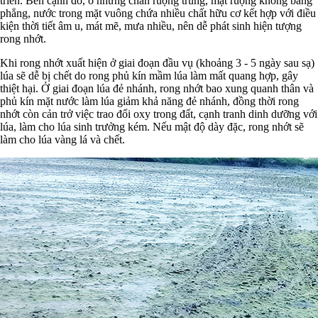
triển. Bên cạnh đó, ở những chân ruộng trũng, mặt ruộng không bằng
phẳng, nước trong mặt vuông chứa nhiều chất hữu cơ kết hợp với điều
kiện thời tiết âm u, mát mẽ, mưa nhiều, nên dễ phát sinh hiện tượng
rong nhớt.
Khi rong nhớt xuất hiện ở giai đoạn đầu vụ (khoảng 3 - 5 ngày sau sạ)
lúa sẽ dễ bị chết do rong phủ kín mầm lúa làm mất quang hợp, gây
thiệt hại. Ở giai đoạn lúa đẻ nhánh, rong nhớt bao xung quanh thân và
phủ kín mặt nước làm lúa giảm khả năng đẻ nhánh, đồng thời rong
nhớt còn cản trở việc trao đổi oxy trong đất, cạnh tranh dinh dưỡng với
lúa, làm cho lúa sinh trưởng kém. Nếu mật độ dày đặc, rong nhớt sẽ
làm cho lúa vàng lá và chết.