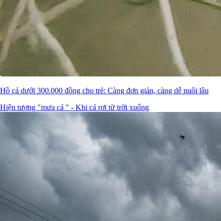
Hồ cá dưới 300.000 đồng cho trẻ: Càng đơn giản, càng dễ nuôi lâu
Hiện tượng "mưa cá " - Khi cá rơi từ trời xuống