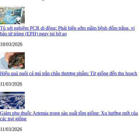
Tủ xét nghiệm PCR di động: Phát hiện sớm mầm bệnh đốm trắng, vi
bào tử trùng (EPH) ngay tại bờ ao
18/03/2026
Hiệu quả nuôi cá mú trân châu thương phẩm: Từ giống đến thu hoạch
11/03/2026
Giảm phụ thuộc Artemia trong sản xuất tôm giống: Xu hướng mới của
các trại giống
11/03/2026