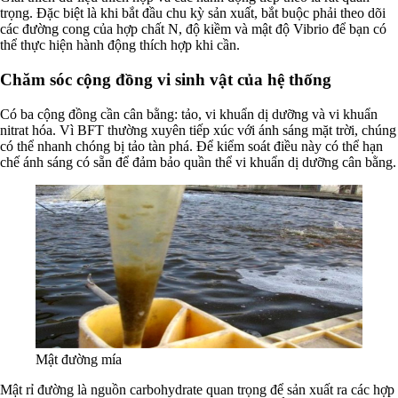
trọng. Đặc biệt là khi bắt đầu chu kỳ sản xuất, bắt buộc phải theo dõi
các đường cong của hợp chất N, độ kiềm và mật độ Vibrio để bạn có
thể thực hiện hành động thích hợp khi cần.
Chăm sóc cộng đồng vi sinh vật của hệ thống
Có ba cộng đồng cần cân bằng: tảo, vi khuẩn dị dưỡng và vi khuẩn
nitrat hóa. Vì BFT thường xuyên tiếp xúc với ánh sáng mặt trời, chúng
có thể nhanh chóng bị tảo tàn phá. Để kiểm soát điều này có thể hạn
chế ánh sáng có sẵn để đảm bảo quần thể vi khuẩn dị dưỡng cân bằng.
Mật đường mía
Mật rỉ đường là nguồn carbohydrate quan trọng để sản xuất ra các hợp