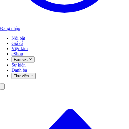
Đăng nhập
Nổi bật
Giá cả
Việc làm
eShop
Farmext
Sự kiện
Danh bạ
Thư viện