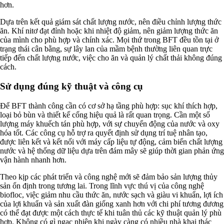
hơn.
Dựa trên kết quả giám sát chất lượng nước, nên điều chỉnh lượng thức
ăn. Khí nitơ đạt đỉnh hoặc khi nhiệt độ giảm, nên giảm lượng thức ăn
của mình cho phù hợp và chính xác. Mọi thứ trong BFT đều tồn tại ở
trạng thái cân bằng, sự lây lan của mầm bệnh thường liên quan trực
tiếp đến chất lượng nước, việc cho ăn và quản lý chất thải không đúng
cách.
Sử dụng đúng kỹ thuật và công cụ
Để BFT thành công cần có cơ sở hạ tầng phù hợp: sục khí thích hợp,
loại bỏ bùn và thiết kế cống hiệu quả là rất quan trọng. Cần một số
lượng máy khuếch tán phù hợp, với sự chuyển động của nước và oxy
hóa tốt. Các công cụ hỗ trợ ra quyết định sử dụng trí tuệ nhân tạo,
được liên kết và kết nối với máy cấp liệu tự động, cảm biến chất lượng
nước và hệ thống dữ liệu dựa trên đám mây sẽ giúp thời gian phản ứng
vận hành nhanh hơn.
Theo kịp các phát triển và công nghệ mới sẽ đảm bảo sản lượng thủy
sản ổn định trong tương lai. Trong lĩnh vực thú vị của công nghệ
biofloc, việc giảm nhu cầu thức ăn, nước sạch và giàu vi khuẩn, lợi ích
của lợi khuẩn và sản xuất đàn giống xanh hơn với chi phí tương đương
có thể đạt được một cách thực tế khi tuân thủ các kỹ thuật quản lý phù
hợp. Không có gì ngạc nhiên khi ngày càng có nhiều nhà khai thác