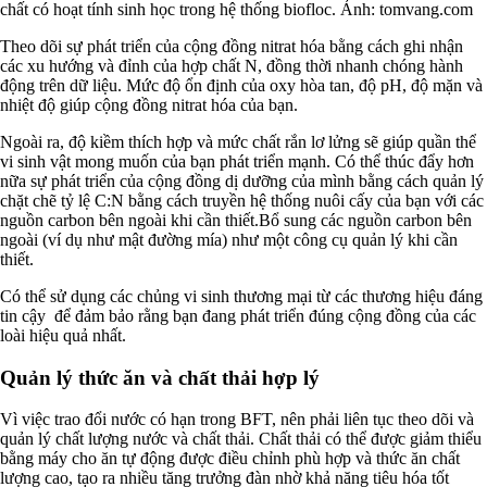
chất có hoạt tính sinh học trong hệ thống biofloc. Ảnh: tomvang.com
Theo dõi sự phát triển của cộng đồng nitrat hóa bằng cách ghi nhận
các xu hướng và đỉnh của hợp chất N, đồng thời nhanh chóng hành
động trên dữ liệu. Mức độ ổn định của oxy hòa tan, độ pH, độ mặn và
nhiệt độ giúp cộng đồng nitrat hóa của bạn.
Ngoài ra, độ kiềm thích hợp và mức chất rắn lơ lửng sẽ giúp quần thể
vi sinh vật mong muốn của bạn phát triển mạnh. Có thể thúc đẩy hơn
nữa sự phát triển của cộng đồng dị dưỡng của mình bằng cách quản lý
chặt chẽ tỷ lệ C:N bằng cách truyền hệ thống nuôi cấy của bạn với các
nguồn carbon bên ngoài khi cần thiết.Bổ sung các nguồn carbon bên
ngoài (ví dụ như mật đường mía) như một công cụ quản lý khi cần
thiết.
Có thể sử dụng các chủng vi sinh thương mại từ các thương hiệu đáng
tin cậy để đảm bảo rằng bạn đang phát triển đúng cộng đồng của các
loài hiệu quả nhất.
Quản lý thức ăn và chất thải hợp lý
Vì việc trao đổi nước có hạn trong BFT, nên phải liên tục theo dõi và
quản lý chất lượng nước và chất thải. Chất thải có thể được giảm thiểu
bằng máy cho ăn tự động được điều chỉnh phù hợp và thức ăn chất
lượng cao, tạo ra nhiều tăng trưởng đàn nhờ khả năng tiêu hóa tốt