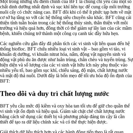
Một trong những ưu điểm chính của BFT là chúng chỉ yêu cầu một số
chất dinh dưỡng nhất định và sục khí liên tục để cung cấp môi trường
nuôi cấy có chức năng cao. BFT đôi khi có thể ít phức tạp hơn về mặt
cơ sở hạ tầng so với các hệ thống siêu chuyên sâu khác. BFT cũng cải
thiện tính tuần hoàn trong các hệ thống thủy sinh, thân thiện với môi
trường và hiệu quả hơn, đồng thời có thể giảm sự lây lan của các mầm
bệnh, khiến chúng trở thành một công cụ canh tác đầy hứa hẹn.
Các nghiên cứu gần đây đã phân tích các vi sinh vật liên quan đến hệ
thống biofloc. BFT chứa nhiều loại vi sinh vật – bao gồm vi tảo, vi
khuẩn dị dưỡng, vi khuẩn nitrat hóa, nấm, động vật nguyên sinh và
động vật phù du ăn được như luân trùng, chân chèo và tuyến trùng. Sự
hiện diện và số lượng của các vi sinh vật hữu ích này phụ thuộc vào
nhiều yếu tố, bao gồm sục khí, chiếu sáng, độ mặn, chất lượng nước
và mật độ thả nuôi. Dưới đây là bốn mẹo để tối ưu hóa độ ổn định của
BFT:
Theo dõi và duy trì chất lượng nước
BFT yêu cầu mức độ kiềm và oxy hòa tan tối ưu để giữ cho quần thể
vi sinh vật ổn định và hiệu quả. Giám sát chặt chẽ chất lượng nước
bằng cách sử dụng các thiết bị và phương pháp đáng tin cậy là cần
thiết để tạo ra dữ liệu chính xác và có thể thực hiện được.
Giải thích dữ liệu thích hợp và các hành động tiếp theo là rất quan