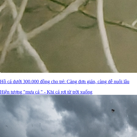
Hồ cá dưới 300.000 đồng cho trẻ: Càng đơn giản, càng dễ nuôi lâu
Hiện tượng "mưa cá " - Khi cá rơi từ trời xuống