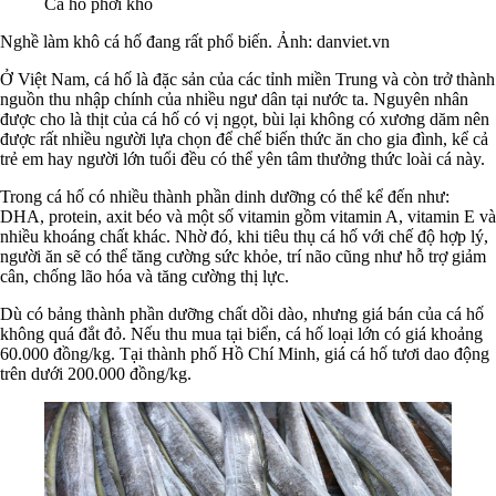
Cá hố phơi khô
Nghề làm khô cá hố đang rất phổ biến. Ảnh: danviet.vn
Ở Việt Nam, cá hố là đặc sản của các tỉnh miền Trung và còn trở thành
nguồn thu nhập chính của nhiều ngư dân tại nước ta. Nguyên nhân
được cho là thịt của cá hố có vị ngọt, bùi lại không có xương dăm nên
được rất nhiều người lựa chọn để chế biến thức ăn cho gia đình, kể cả
trẻ em hay người lớn tuổi đều có thể yên tâm thưởng thức loài cá này.
Trong cá hố có nhiều thành phần dinh dưỡng có thể kể đến như:
DHA, protein, axit béo và một số vitamin gồm vitamin A, vitamin E và
nhiều khoáng chất khác. Nhờ đó, khi tiêu thụ cá hố với chế độ hợp lý,
người ăn sẽ có thể tăng cường sức khỏe, trí não cũng như hỗ trợ giảm
cân, chống lão hóa và tăng cường thị lực.
Dù có bảng thành phần dưỡng chất dồi dào, nhưng giá bán của cá hố
không quá đắt đỏ. Nếu thu mua tại biển, cá hố loại lớn có giá khoảng
60.000 đồng/kg. Tại thành phố Hồ Chí Minh, giá cá hố tươi dao động
trên dưới 200.000 đồng/kg.