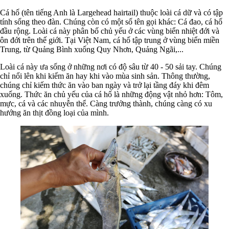
Cá hố (tên tiếng Anh là Largehead hairtail) thuộc loài cá dữ và có tập
tính sống theo đàn. Chúng còn có một số tên gọi khác: Cá đao, cá hố
đầu rộng. Loài cá này phân bố chủ yếu ở các vùng biển nhiệt đới và
ôn đới trên thế giới. Tại Việt Nam, cá hố tập trung ở vùng biển miền
Trung, từ Quảng Bình xuống Quy Nhơn, Quảng Ngãi,...
Loài cá này ưa sống ở những nơi có độ sâu từ 40 - 50 sải tay. Chúng
chỉ nổi lên khi kiếm ăn hay khi vào mùa sinh sản. Thông thường,
chúng chỉ kiếm thức ăn vào ban ngày và trở lại tầng đáy khi đêm
xuống. Thức ăn chủ yếu của cá hố là những động vật nhỏ hơn: Tôm,
mực, cá và các nhuyễn thể. Càng trưởng thành, chúng càng có xu
hướng ăn thịt đồng loại của mình.