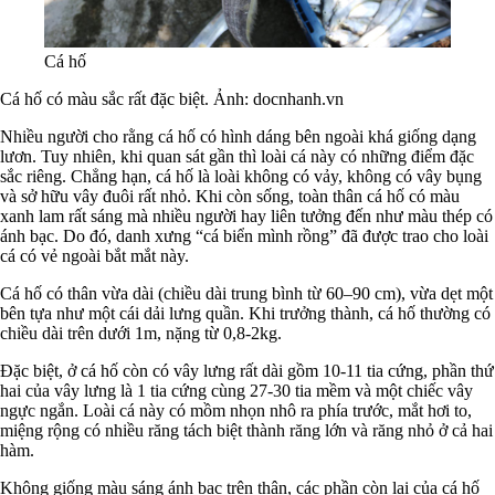
Cá hố
Cá hố có màu sắc rất đặc biệt. Ảnh: docnhanh.vn
Nhiều người cho rằng cá hố có hình dáng bên ngoài khá giống dạng
lươn. Tuy nhiên, khi quan sát gần thì loài cá này có những điểm đặc
sắc riêng. Chẳng hạn, cá hố là loài không có vảy, không có vây bụng
và sở hữu vây đuôi rất nhỏ. Khi còn sống, toàn thân cá hố có màu
xanh lam rất sáng mà nhiều người hay liên tưởng đến như màu thép có
ánh bạc. Do đó, danh xưng “cá biển mình rồng” đã được trao cho loài
cá có vẻ ngoài bắt mắt này.
Cá hố có thân vừa dài (chiều dài trung bình từ 60–90 cm), vừa dẹt một
bên tựa như một cái dải lưng quần. Khi trưởng thành, cá hố thường có
chiều dài trên dưới 1m, nặng từ 0,8-2kg.
Đặc biệt, ở cá hố còn có vây lưng rất dài gồm 10-11 tia cứng, phần thứ
hai của vây lưng là 1 tia cứng cùng 27-30 tia mềm và một chiếc vây
ngực ngắn. Loài cá này có mồm nhọn nhô ra phía trước, mắt hơi to,
miệng rộng có nhiều răng tách biệt thành răng lớn và răng nhỏ ở cả hai
hàm.
Không giống màu sáng ánh bạc trên thân, các phần còn lại của cá hố