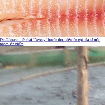
De-Odorase – từ chai “Deoray” huyền thoại đến tên gọi của cả một
nhóm sản phẩm