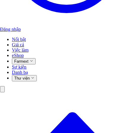
Đăng nhập
Nổi bật
Giá cả
Việc làm
eShop
Farmext
Sự kiện
Danh bạ
Thư viện