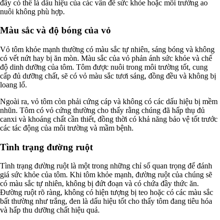
đây có thể là dấu hiệu của các vấn đề sức khỏe hoặc môi trường ao
nuôi không phù hợp.
Màu sắc và độ bóng của vỏ
Vỏ tôm khỏe mạnh thường có màu sắc tự nhiên, sáng bóng và không
có vết nứt hay bị ăn mòn. Màu sắc của vỏ phản ánh sức khỏe và chế
độ dinh dưỡng của tôm. Tôm được nuôi trong môi trường tốt, cung
cấp đủ dưỡng chất, sẽ có vỏ màu sắc tươi sáng, đồng đều và không bị
loang lổ.
Ngoài ra, vỏ tôm còn phải cứng cáp và không có các dấu hiệu bị mềm
nhũn. Tôm có vỏ cứng thường cho thấy rằng chúng đã hấp thụ đủ
canxi và khoáng chất cần thiết, đồng thời có khả năng bảo vệ tốt trước
các tác động của môi trường và mầm bệnh.
Tình trạng đường ruột
Tình trạng đường ruột là một trong những chỉ số quan trọng để đánh
giá sức khỏe của tôm. Khi tôm khỏe mạnh, đường ruột của chúng sẽ
có màu sắc tự nhiên, không bị đứt đoạn và có chứa đầy thức ăn.
Đường ruột rõ ràng, không có hiện tượng bị teo hoặc có các màu sắc
bất thường như trắng, đen là dấu hiệu tốt cho thấy tôm đang tiêu hóa
và hấp thu dưỡng chất hiệu quả.