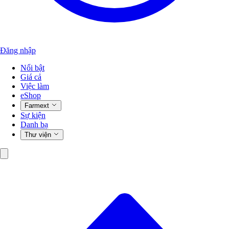
Đăng nhập
Nổi bật
Giá cả
Việc làm
eShop
Farmext
Sự kiện
Danh bạ
Thư viện