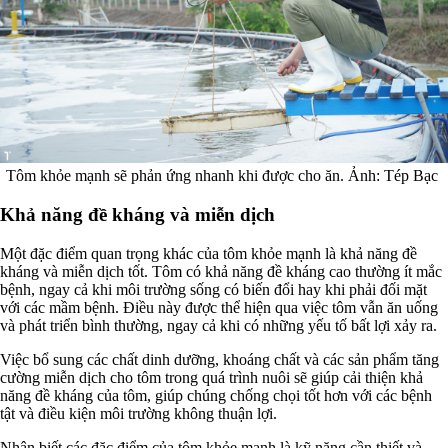
Tôm khỏe mạnh sẽ phản ứng nhanh khi được cho ăn. Ảnh: Tép Bạc
Khả năng đề kháng và miễn dịch
Một đặc điểm quan trọng khác của tôm khỏe mạnh là khả năng đề
kháng và miễn dịch tốt. Tôm có khả năng đề kháng cao thường ít mắc
bệnh, ngay cả khi môi trường sống có biến đổi hay khi phải đối mặt
với các mầm bệnh. Điều này được thể hiện qua việc tôm vẫn ăn uống
và phát triển bình thường, ngay cả khi có những yếu tố bất lợi xảy ra.
Việc bổ sung các chất dinh dưỡng, khoáng chất và các sản phẩm tăng
cường miễn dịch cho tôm trong quá trình nuôi sẽ giúp cải thiện khả
năng đề kháng của tôm, giúp chúng chống chọi tốt hơn với các bệnh
tật và điều kiện môi trường không thuận lợi.
Nhận biết các đặc điểm của tôm khỏe mạnh là kỹ năng cần thiết và