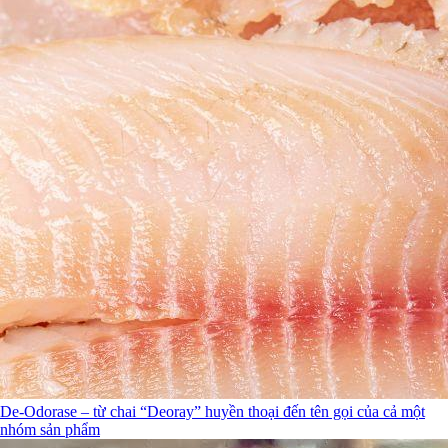
De-Odorase – từ chai “Deoray” huyền thoại đến tên gọi của cả một
nhóm sản phẩm