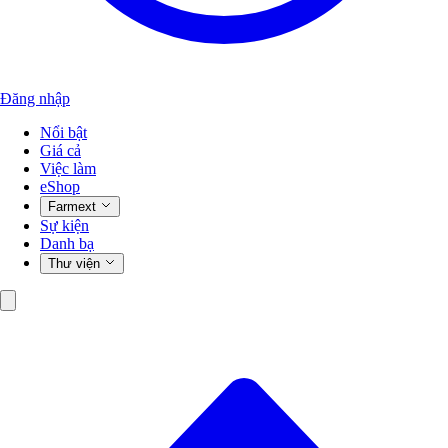
Đăng nhập
Nổi bật
Giá cả
Việc làm
eShop
Farmext
Sự kiện
Danh bạ
Thư viện