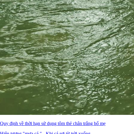
Quy định về thời hạn sử dụng tôm thẻ chân trắng bố mẹ
Hiện tượng "mưa cá " - Khi cá rơi từ trời xuống