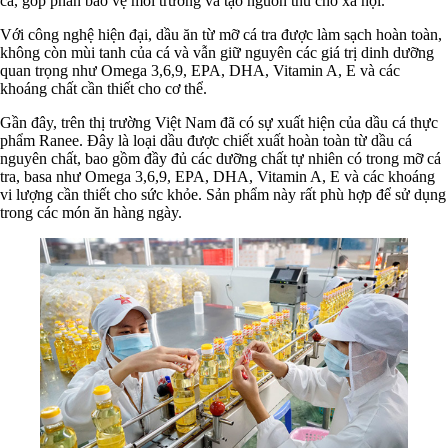
cá, góp phần bảo vệ môi trường và tạo nguồn thu cho xã hội.
Với công nghệ hiện đại, dầu ăn từ mỡ cá tra được làm sạch hoàn toàn,
không còn mùi tanh của cá và vẫn giữ nguyên các giá trị dinh dưỡng
quan trọng như Omega 3,6,9, EPA, DHA, Vitamin A, E và các
khoáng chất cần thiết cho cơ thể.
Gần đây, trên thị trường Việt Nam đã có sự xuất hiện của dầu cá thực
phẩm Ranee. Đây là loại dầu được chiết xuất hoàn toàn từ dầu cá
nguyên chất, bao gồm đầy đủ các dưỡng chất tự nhiên có trong mỡ cá
tra, basa như Omega 3,6,9, EPA, DHA, Vitamin A, E và các khoáng
vi lượng cần thiết cho sức khỏe. Sản phẩm này rất phù hợp để sử dụng
trong các món ăn hàng ngày.