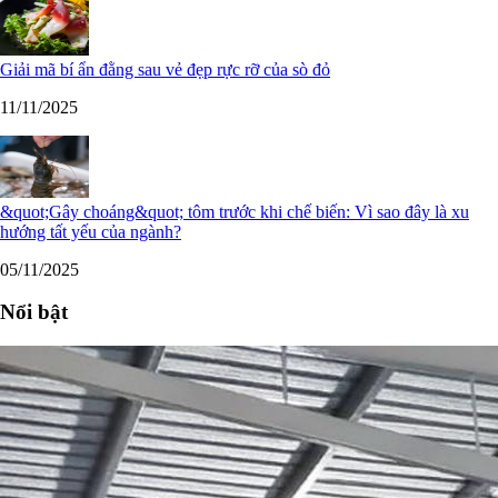
Giải mã bí ẩn đằng sau vẻ đẹp rực rỡ của sò đỏ
11/11/2025
&quot;Gây choáng&quot; tôm trước khi chế biến: Vì sao đây là xu
hướng tất yếu của ngành?
05/11/2025
Nổi bật