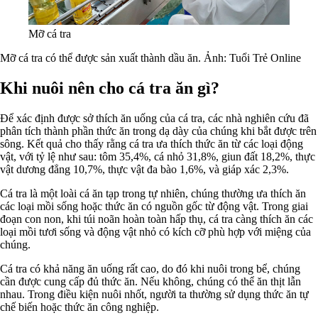
Mỡ cá tra
Mỡ cá tra có thể được sản xuất thành dầu ăn. Ảnh: Tuổi Trẻ Online
Khi nuôi nên cho cá tra ăn gì?
Để xác định được sở thích ăn uống của cá tra, các nhà nghiên cứu đã
phân tích thành phần thức ăn trong dạ dày của chúng khi bắt được trên
sông. Kết quả cho thấy rằng cá tra ưa thích thức ăn từ các loại động
vật, với tỷ lệ như sau: tôm 35,4%, cá nhỏ 31,8%, giun đất 18,2%, thực
vật dương đẳng 10,7%, thực vật đa bào 1,6%, và giáp xác 2,3%.
Cá tra là một loài cá ăn tạp trong tự nhiên, chúng thường ưa thích ăn
các loại mồi sống hoặc thức ăn có nguồn gốc từ động vật. Trong giai
đoạn con non, khi túi noãn hoàn toàn hấp thụ, cá tra càng thích ăn các
loại mồi tươi sống và động vật nhỏ có kích cỡ phù hợp với miệng của
chúng.
Cá tra có khả năng ăn uống rất cao, do đó khi nuôi trong bể, chúng
cần được cung cấp đủ thức ăn. N
ếu không, chúng có thể ăn thịt lẫn
nhau. Trong điều kiện nuôi nhốt, người ta thường sử dụng thức ăn tự
chế biến hoặc thức ăn công nghiệp.