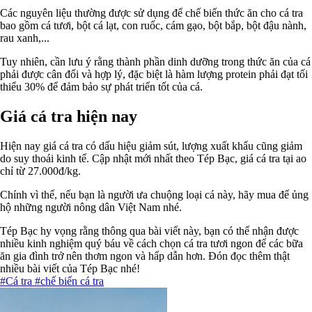
Các nguyên liệu thường được sử dụng để chế biến thức ăn cho cá tra
bao gồm cá tươi, bột cá lạt, con ruốc, cám gạo, bột bắp, bột đậu nành,
rau xanh,...
Tuy nhiên, cần lưu ý rằng thành phần dinh dưỡng trong thức ăn của cá
phải được cân đối và hợp lý, đặc biệt là hàm lượng protein phải đạt tối
thiểu 30% để đảm bảo sự phát triển tốt của cá.
Giá cá tra hiện nay
Hiện nay giá cá tra có dấu hiệu giảm sút, lượng xuất khẩu cũng giảm
do suy thoái kinh tế. Cập nhật mới nhất theo Tép Bạc, giá cá tra tại ao
chỉ từ 27.000đ/kg.
Chính vì thế, nếu bạn là người ưa chuộng loại cá này, hãy mua để ủng
hộ những người nông dân Việt Nam nhé.
Tép Bạc hy vọng rằng thông qua bài viết này, bạn có thể nhận được
nhiều kinh nghiệm quý báu về cách chọn cá tra tươi ngon để các bữa
ăn gia đình trở nên thơm ngon và hấp dẫn hơn. Đón đọc thêm thật
nhiều bài viết của Tép Bạc nhé!
#Cá tra
#chế biến cá tra