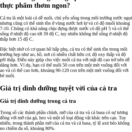
thực phẩm thơm ngon?
Cá tra là một loài cá dễ nuôi, chủ yếu sống trong môi trường nước ngọt
nhưng cũng có thể sinh tồn ở vùng nước hơi lợ và có độ muối khoảng
7-10. Chúng có khả năng chịu đựng được nước có độ pH 5 và có thể
sống ở nhiệt độ cao tới 39 độ C, tuy nhiên không thể sống ở nhiệt độ
thấp hơn 15 độ C.
Đặc biệt nhờ có cơ quan hô hấp phụ, cá tra có thể sinh tồn trong môi
trường hẹp như ao, hồ, nơi có nhiều chất hữu cơ, độ oxy thấp và độ
pH thấp. Điều này giúp cho việc nuôi cá tra với mật độ cao trở nên dễ
dàng hơn. Ví dụ, bạn có thể nuôi 50 con trên một mét vuông đối với
ao và có thể cao hơn, khoảng 90-120 con trên một mét vuông đối với
bè nuôi.
Giá trị dinh dưỡng tuyệt vời của cá tra
Giá trị dinh dưỡng trong cá tra
Trong số các thành phần chính, mỡ của cá tra và cá basa có sự tương
đồng với mỡ của gà, heo và một số loại động vật khác trên cạn. Tuy
nhiên, trong thành phần mỡ của cá tra và cá basa, tỷ lệ axit béo không
no chiếm đa số, khoảng 80%.