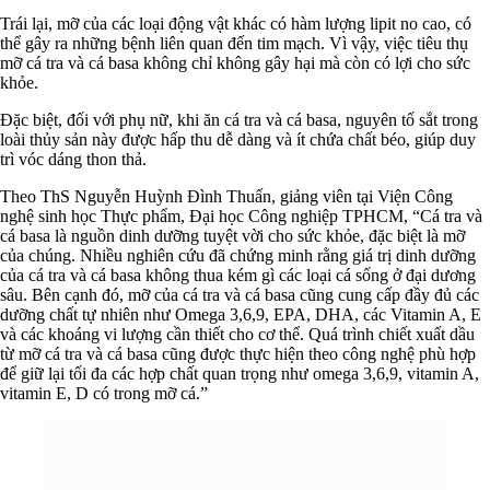
Trái lại, mỡ của các loại động vật khác có hàm lượng lipit no cao, có
thể gây ra những bệnh liên quan đến tim mạch. Vì vậy, việc tiêu thụ
mỡ cá tra và cá basa không chỉ không gây hại mà còn có lợi cho sức
khỏe.
Đặc biệt, đối với phụ nữ, khi ăn cá tra và cá basa, nguyên tố sắt trong
loài thủy sản này được hấp thu dễ dàng và ít chứa chất béo, giúp duy
trì vóc dáng thon thả.
Theo ThS Nguyễn Huỳnh Đình Thuấn, giảng viên tại Viện Công
nghệ sinh học Thực phẩm, Đại học Công nghiệp TPHCM, “Cá tra và
cá basa là nguồn dinh dưỡng tuyệt vời cho sức khỏe, đặc biệt là mỡ
của chúng. Nhiều nghiên cứu đã chứng minh rằng giá trị dinh dưỡng
của cá tra và cá basa không thua kém gì các loại cá sống ở đại dương
sâu. Bên cạnh đó, mỡ của cá tra và cá basa cũng cung cấp đầy đủ các
dưỡng chất tự nhiên như Omega 3,6,9, EPA, DHA, các Vitamin A, E
và các khoáng vi lượng cần thiết cho cơ thể. Quá trình chiết xuất dầu
từ mỡ cá tra và cá basa cũng được thực hiện theo công nghệ phù hợp
để giữ lại tối đa các hợp chất quan trọng như omega 3,6,9, vitamin A,
vitamin E, D có trong mỡ cá.”