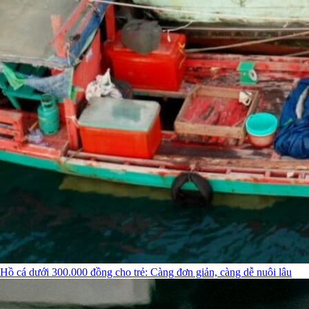
Hồ cá dưới 300.000 đồng cho trẻ: Càng đơn giản, càng dễ nuôi lâu