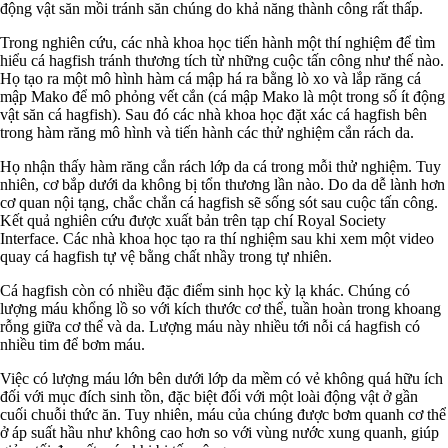
động vật săn mồi tránh săn chúng do khả năng thành công rất thấp.
Trong nghiên cứu, các nhà khoa học tiến hành một thí nghiệm để tìm
hiểu cá hagfish tránh thương tích từ những cuộc tấn công như thế nào.
Họ tạo ra một mô hình hàm cá mập há ra bằng lò xo và lắp răng cá
mập Mako để mô phỏng vết cắn (cá mập Mako là một trong số ít động
vật săn cá hagfish). Sau đó các nhà khoa học đặt xác cá hagfish bên
trong hàm răng mô hình và tiến hành các thử nghiệm cắn rách da.
Họ nhận thấy hàm răng cắn rách lớp da cá trong mỗi thử nghiệm. Tuy
nhiên, cơ bắp dưới da không bị tổn thương lần nào. Do da dễ lành hơn
cơ quan nội tạng, chắc chắn cá hagfish sẽ sống sót sau cuộc tấn công.
Kết quả nghiên cứu được xuất bản trên tạp chí Royal Society
Interface. Các nhà khoa học tạo ra thí nghiệm sau khi xem một video
quay cá hagfish tự vệ bằng chất nhầy trong tự nhiên.
Cá hagfish còn có nhiều đặc điểm sinh học kỳ lạ khác. Chúng có
lượng máu khổng lồ so với kích thước cơ thể, tuần hoàn trong khoang
rỗng giữa cơ thể và da. Lượng máu này nhiều tới nỗi cá hagfish có
nhiều tim để bơm máu.
Việc có lượng máu lớn bên dưới lớp da mềm có vẻ không quá hữu ích
đối với mục đích sinh tồn, đặc biệt đối với một loài động vật ở gần
cuối chuỗi thức ăn. Tuy nhiên, máu của chúng được bơm quanh cơ thể
ở áp suất hầu như không cao hơn so với vùng nước xung quanh, giúp