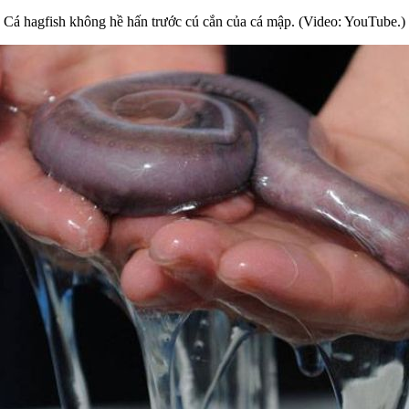
Cá hagfish không hề hấn trước cú cắn của cá mập. (Video: YouTube.)