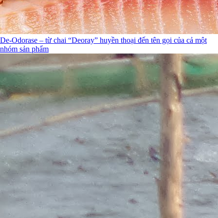
De-Odorase – từ chai “Deoray” huyền thoại đến tên gọi của cả một
nhóm sản phẩm