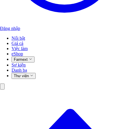
Đăng nhập
Nổi bật
Giá cả
Việc làm
eShop
Farmext
Sự kiện
Danh bạ
Thư viện