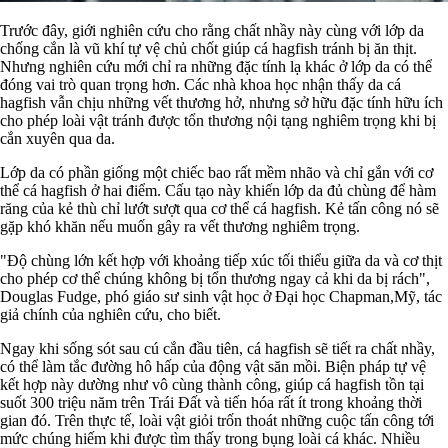
Trước đây, giới nghiên cứu cho rằng chất nhầy này cùng với lớp da
chống cắn là vũ khí tự vệ chủ chốt giúp cá hagfish tránh bị ăn thịt.
Nhưng nghiên cứu mới chỉ ra những đặc tính lạ khác ở lớp da có thể
đóng vai trò quan trọng hơn. Các nhà khoa học nhận thấy da cá
hagfish vẫn chịu những vết thương hở, nhưng sở hữu đặc tính hữu ích
cho phép loài vật tránh được tổn thương nội tạng nghiêm trọng khi bị
cắn xuyên qua da.
Lớp da có phần giống một chiếc bao rất mềm nhão và chỉ gắn với cơ
thể cá hagfish ở hai điểm. Cấu tạo này khiến lớp da đủ chùng để hàm
răng của kẻ thù chỉ lướt sượt qua cơ thể cá hagfish. Kẻ tấn công nó sẽ
gặp khó khăn nếu muốn gây ra vết thương nghiêm trọng.
"Độ chùng lớn kết hợp với khoảng tiếp xúc tối thiểu giữa da và cơ thịt
cho phép cơ thể chúng không bị tổn thương ngay cả khi da bị rách",
Douglas Fudge, phó giáo sư sinh vật học ở Đại học Chapman,Mỹ, tác
giả chính của nghiên cứu, cho biết.
Ngay khi sống sót sau cú cắn đầu tiên, cá hagfish sẽ tiết ra chất nhầy,
có thể làm tắc đường hô hấp của động vật săn mồi. Biện pháp tự vệ
kết hợp này dường như vô cùng thành công, giúp cá hagfish tồn tại
suốt 300 triệu năm trên Trái Đất và tiến hóa rất ít trong khoảng thời
gian đó. Trên thực tế, loài vật giỏi trốn thoát những cuộc tấn công tới
mức chúng hiếm khi được tìm thấy trong bụng loài cá khác. Nhiều