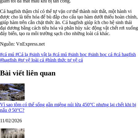
giảm tối đa mất máu khi bị tấn công.
Cá hagfish thậm chí có thể tự vặn cơ thể thành nút thắt, một hành vi
được cho là tiến hóa để bù đắp cho cấu tạo hàm dưới thiếu hoàn chỉnh,
giúp hàm trên cắn chặt thức ăn. Cá hagfish giúp ích cho hệ sinh thái
đại dương bằng cách tiêu hóa và phân hủy xác động vật chết rơi xuống
đáy biển, tạo ra môi trường sạch cho những loài cá khác.
Nguồn: VnExpress.net
#cá mú
#Cá lạ
#sinh vật lạ
#cá mú
#sinh học
#sinh học cá
#cá hagfish
#hagfish
#tự vệ loài cá
#hình thức tự vệ cá
Bài viết liên quan
Vì sao tôm có thể sống gần miệng núi lửa 450°C nhưng lại chết khi bị
nấu ở 50°C?
11/02/2026