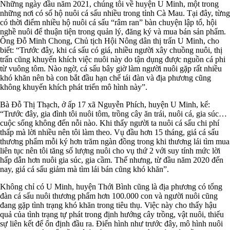
Những ngày đầu năm 2021, chúng tôi về huyện U Minh, một trong
những nơi có số hộ nuôi cá sấu nhiều trong tỉnh Cà Mau. Tại đây, từng
có thời điểm nhiều hộ nuôi cá sấu “râm ran” bàn chuyện lập tổ, hội
nghề nuôi để thuận tiện trong quản lý, đăng ký và mua bán sản phẩm.
Ông Ðỗ Minh Chong, Chủ tịch Hội Nông dân thị trấn U Minh, cho
biết: “Trước đây, khi cá sấu có giá, nhiều người xây chuồng nuôi, thị
trấn cũng khuyến khích việc nuôi này do tận dụng được nguồn cá phi
từ vuông tôm. Nào ngờ, cá sấu bây giờ làm người nuôi gặp rất nhiều
khó khăn nên bà con bắt đầu hạn chế tái đàn và địa phương cũng
không khuyến khích phát triển mô hình này”.
Bà Ðỗ Thị Thạch, ở ấp 17 xã Nguyễn Phích, huyện U Minh, kể:
“Trước đây, gia đình tôi nuôi tôm, trồng cây ăn trái, nuôi cá, gia súc…
cuộc sống không đến nỗi nào. Khi thấy người ta nuôi cá sấu chi phí
thấp mà lời nhiều nên tôi làm theo. Vụ đầu hơn 15 tháng, giá cá sấu
thương phẩm mỗi ký hơn trăm ngàn đồng trong khi thương lái tìm mua
liên tục nên tôi tăng số lượng nuôi cho vụ thứ 2 với suy tính mức lời
hấp dẫn hơn nuôi gia súc, gia cầm. Thế nhưng, từ đầu năm 2020 đến
nay, giá cá sấu giảm mà tìm lái bán cũng khó khăn”.
Không chỉ có U Minh, huyện Thới Bình cũng là địa phương có tổng
đàn cá sấu nuôi thương phẩm hơn 100.000 con và người nuôi cũng
đang gặp tình trạng khó khăn trong tiêu thụ. Việc này cho thấy hậu
quả của tình trạng tự phát trong định hướng cây trồng, vật nuôi, thiếu
sự liên kết để ổn định đầu ra. Ðiển hình như trước đây, mô hình nuôi