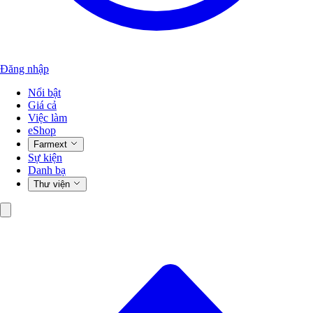
Đăng nhập
Nổi bật
Giá cả
Việc làm
eShop
Farmext
Sự kiện
Danh bạ
Thư viện