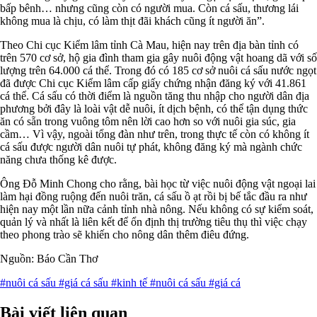
bấp bênh… nhưng cũng còn có người mua. Còn cá sấu, thương lái
không mua là chịu, có làm thịt đãi khách cũng ít người ăn”.
Theo Chi cục Kiểm lâm tỉnh Cà Mau, hiện nay trên địa bàn tỉnh có
trên 570 cơ sở, hộ gia đình tham gia gây nuôi động vật hoang dã với số
lượng trên 64.000 cá thể. Trong đó có 185 cơ sở nuôi cá sấu nước ngọt
đã được Chi cục Kiểm lâm cấp giấy chứng nhận đăng ký với 41.861
cá thể. Cá sấu có thời điểm là nguồn tăng thu nhập cho người dân địa
phương bởi đây là loài vật dễ nuôi, ít dịch bệnh, có thể tận dụng thức
ăn có sẵn trong vuông tôm nên lời cao hơn so với nuôi gia súc, gia
cầm… Vì vậy, ngoài tổng đàn như trên, trong thực tế còn có không ít
cá sấu được người dân nuôi tự phát, không đăng ký mà ngành chức
năng chưa thống kê được.
Ông Ðỗ Minh Chong cho rằng, bài học từ việc nuôi động vật ngoại lai
làm hại đồng ruộng đến nuôi trăn, cá sấu ồ ạt rồi bị bế tắc đầu ra như
hiện nay một lần nữa cảnh tỉnh nhà nông. Nếu không có sự kiểm soát,
quản lý và nhất là liên kết để ổn định thị trường tiêu thụ thì việc chạy
theo phong trào sẽ khiến cho nông dân thêm điêu đứng.
Nguồn: Báo Cần Thơ
#nuôi cá sấu
#giá cá sấu
#kinh tế
#nuôi cá sấu
#giá cá
Bài viết liên quan