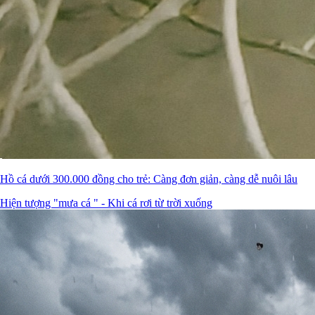
Hồ cá dưới 300.000 đồng cho trẻ: Càng đơn giản, càng dễ nuôi lâu
Hiện tượng "mưa cá " - Khi cá rơi từ trời xuống