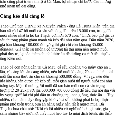
trăn cũng phát triển rầm rộ ở Cà Mau, lợi nhuận chỉ bước đầu nhưng
khó khăn thì dai dẳng.
Càng kéo dài càng lỗ
Theo Chủ tịch UBND xã Nguyễn Phích - ông Lê Trung Kiên, trên địa
bàn xã có 147 hộ nuôi cá sấu với tổng đàn trên 15.000 con, trong đó
nuôi nhiều nhất là hộ bà Thạch với hơn 670 con. “Chưa bao giờ giá cá
sấu thương phẩm giảm mạnh và kéo dài như năm qua. Ðầu năm 2020,
giá bán khoảng 100.000 đồng/kg thì giờ chỉ còn khoảng 35.000
đồng/kg. Giá thấp lại không có thương lái thu mua nên người nuôi
phải duy trì, lại tốn thêm chi phí thức ăn để dưỡng cá chờ tiêu thụ” -
ông Kiên nói.
Theo bà con nông dân tại Cà Mau, cá sấu khoảng 4-5 ngày cho ăn 1
lần, cá càng lớn ăn càng nhiều, nếu hộ nuôi khoảng 70 con thì chi phí
mỗi lần mua thức ăn cho cá khoảng 500.000 đồng. Vì vậy, nếu đến
lứa không bán được, cứ kéo dài thời gian nuôi thì người nuôi coi như
trắng tay. Một số nơi người nuôi đã rao bán mỗi con cá sấu trọng
lượng từ 20-25kg với giá 600.000-700.000 đồng để tiêu thụ nội địa với
hy vọng “gỡ” lại chi phí đầu tư chuồng trại, con giống, thức ăn… Tuy
nhiên, cách làm này cũng gặp khó vì cá sấu không phải là loại thực
phẩm phổ biến trong bữa ăn hằng ngày nên rất ít người mua. Bà
Thạch chua chát nói: “Khi có lời nhiều cứ nghĩ nó hơn gia súc, gia
cầm nhưng bây giờ mới thấy nuôi heo tuy lo ngại dịch bệnh, giá thấp