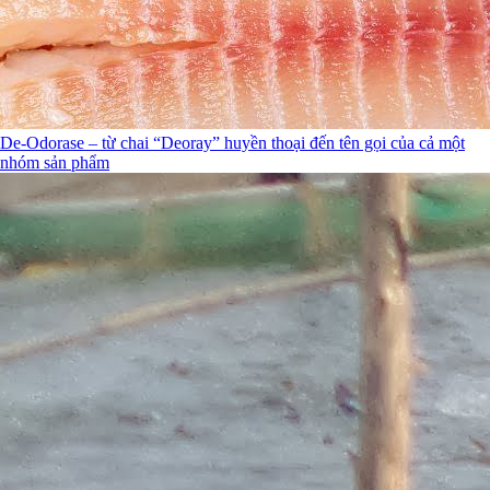
De-Odorase – từ chai “Deoray” huyền thoại đến tên gọi của cả một
nhóm sản phẩm