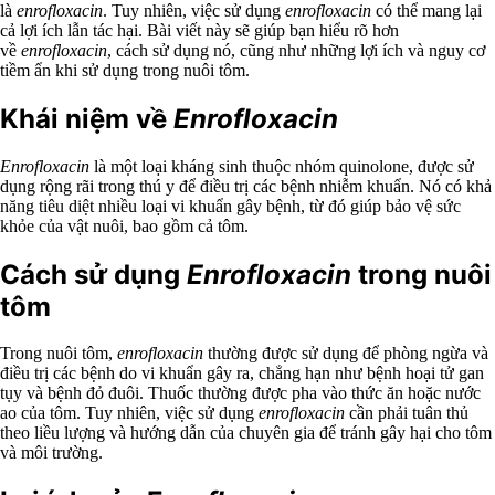
là
enrofloxacin
. Tuy nhiên, việc sử dụng
enrofloxacin
có thể mang lại
cả lợi ích lẫn tác hại. Bài viết này sẽ giúp bạn hiểu rõ hơn
về
enrofloxacin
, cách sử dụng nó, cũng như những lợi ích và nguy cơ
tiềm ẩn khi sử dụng trong nuôi tôm.
Khái niệm về
Enrofloxacin
Enrofloxacin
là một loại kháng sinh thuộc nhóm quinolone, được sử
dụng rộng rãi trong thú y để điều trị các bệnh nhiễm khuẩn. Nó có khả
năng tiêu diệt nhiều loại vi khuẩn gây bệnh, từ đó giúp bảo vệ sức
khỏe của vật nuôi, bao gồm cả tôm.
Cách sử dụng
Enrofloxacin
trong nuôi
tôm
Trong nuôi tôm,
enrofloxacin
thường được sử dụng để phòng ngừa và
điều trị các bệnh do vi khuẩn gây ra, chẳng hạn như bệnh hoại tử gan
tụy và bệnh đỏ đuôi. Thuốc thường được pha vào thức ăn hoặc nước
ao của tôm. Tuy nhiên, việc sử dụng
enrofloxacin
cần phải tuân thủ
theo liều lượng và hướng dẫn của chuyên gia để tránh gây hại cho tôm
và môi trường.