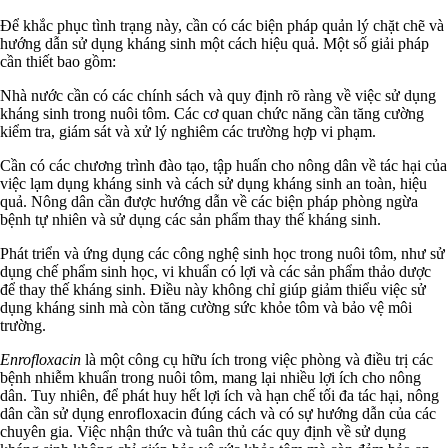
Để khắc phục tình trạng này, cần có các biện pháp quản lý chặt chẽ và
hướng dẫn sử dụng kháng sinh một cách hiệu quả. Một số giải pháp
cần thiết bao gồm:
Nhà nước cần có các chính sách và quy định rõ ràng về việc sử dụng
kháng sinh trong nuôi tôm. Các cơ quan chức năng cần tăng cường
kiểm tra, giám sát và xử lý nghiêm các trường hợp vi phạm.
Cần có các chương trình đào tạo, tập huấn cho nông dân về tác hại của
việc lạm dụng kháng sinh và cách sử dụng kháng sinh an toàn, hiệu
quả. Nông dân cần được hướng dẫn về các biện pháp phòng ngừa
bệnh tự nhiên và sử dụng các sản phẩm thay thế kháng sinh.
Phát triển và ứng dụng các công nghệ sinh học trong nuôi tôm, như sử
dụng chế phẩm sinh học, vi khuẩn có lợi và các sản phẩm thảo dược
để thay thế kháng sinh. Điều này không chỉ giúp giảm thiểu việc sử
dụng kháng sinh mà còn tăng cường sức khỏe tôm và bảo vệ môi
trường.
Enrofloxacin
là một công cụ hữu ích trong việc phòng và điều trị các
bệnh nhiễm khuẩn trong nuôi tôm, mang lại nhiều lợi ích cho nông
dân. Tuy nhiên, để phát huy hết lợi ích và hạn chế tối đa tác hại, nông
dân cần sử dụng enrofloxacin đúng cách và có sự hướng dẫn của các
chuyên gia. Việc nhận thức và tuân thủ các quy định về sử dụng