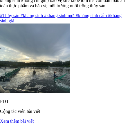
kháng sinh không chỉ giúp bảo vệ sức khỏe tôm mà còn đảm bảo an
toàn thực phẩm và bảo vệ môi trường nuôi trồng thủy sản.
#Thủy sản
#khang sinh
#kháng sinh mới
#kháng sinh cấm
#kháng
sinh giả
PDT
Cộng tác viên bài viết
Xem thêm bài viết →