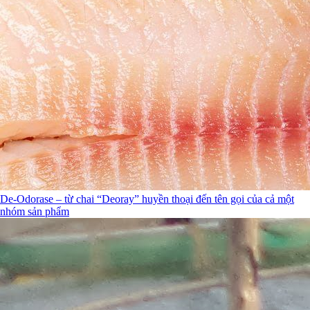
De-Odorase – từ chai “Deoray” huyền thoại đến tên gọi của cả một
nhóm sản phẩm