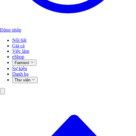
Đăng nhập
Nổi bật
Giá cả
Việc làm
eShop
Farmext
Sự kiện
Danh bạ
Thư viện