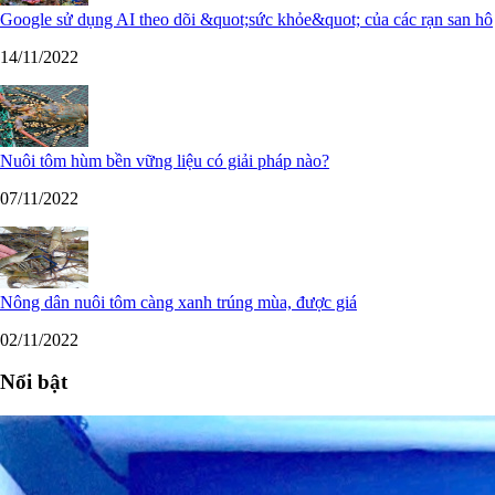
Google sử dụng AI theo dõi &quot;sức khỏe&quot; của các rạn san hô
14/11/2022
Nuôi tôm hùm bền vững liệu có giải pháp nào?
07/11/2022
Nông dân nuôi tôm càng xanh trúng mùa, được giá
02/11/2022
Nổi bật