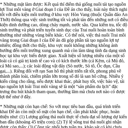
* Những mặt làm được: Kết quả thí điểm thả giống nuôi tái tạo nguồn
lợi Trai môi vàng ở Giai đoạn I của Đề án cho thấy, loài này thích nghi
tốt với điều kiện môi trường ở khu vực Hòn Vang (thuộc Quần đảo An
Thới) thông qua việc sinh trưởng tốt và phát tán đến những nơi có điều
kiện dinh dưỡng cao, dòng chảy mạnh, nước sâu. Qua kiểm tra, tốc độ
sinh trưởng và phát triển tuyến sinh dục của Trai nuôi hoàn toàn bình
thường như những vùng biển khác. Có thể nói, việc thả nuôi Trai môi
vàng trong Giai đoạn I của Đề án đã góp phần tái tạo nguồn lợi tự
nhiên; đồng thời cho thấy, khu vực nuôi không những không ảnh
hưởng đến môi trường xung quanh mà còn làm tăng tính đa dạng sinh
học tại khu vực biển được giao. Xuất hiện số lượng nhiều của một số
loài cá có giá trị kinh tế cao và có kích thước lớn (cá Kẽm, cá Mú đỏ,
cá Mú sao,...); các loài động vật đáy (Sò nước, Sò tô, Ốc đụn, Cầu
gai,...). Riêng đối với rạn San hô thì phát triển rất tốt, phong phú về
thành phần loài, chiếm phần lớn trong số đó là san hô cứng. Nhiều ý
kiến cũng cho rằng, nếu được khai thác, phát huy tốt, việc bảo vệ, tái
tạo nguồn lợi loài Trai môi vàng sẽ là một “sản phẩm du lịch” đặc
trưng thu hút khách tham quan, thưởng lãm mà chưa nơi nào có được
lợi thế như ở đây.
* Những mặt còn hạn chế: So với mục tiêu ban đầu, quá trình triển
khai Đề án còn một số mặt còn hạn chế, cần phải khắc phục, hoàn
thiện như: (1) Lượng giống thả nuôi thực tế chưa đạt số lượng dự kiến
ban đầu (khoảng 45 triệu con); (2) Tỷ lệ sống trai thả nuôi ghi nhận
được còn thấp; (3) Công tác phối hợp tuần tra, khảo sát có khi chưa