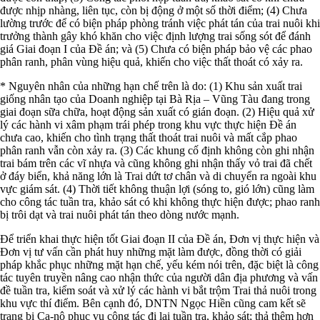
được nhịp nhàng, liên tục, còn bị động ở một số thời điểm; (4) Chưa
lường trước để có biện pháp phòng tránh việc phát tán của trai nuôi khi
trưởng thành gây khó khăn cho việc định lượng trai sống sót để đánh
giá Giai đoạn I của Đề án; và (5) Chưa có biện pháp bảo vệ các phao
phân ranh, phân vùng hiệu quả, khiến cho việc thất thoát có xảy ra.
* Nguyên nhân của những hạn chế trên là do: (1) Khu sản xuất trai
giống nhân tạo của Doanh nghiệp tại Bà Rịa – Vũng Tàu đang trong
giai đoạn sữa chữa, hoạt động sản xuất có gián đoạn. (2) Hiệu quả xử
lý các hành vi xâm phạm trái phép trong khu vực thực hiện Đề án
chưa cao, khiến cho tình trạng thất thoát trai nuôi và mất cắp phao
phân ranh vẫn còn xảy ra. (3) Các khung cố định không còn ghi nhận
trai bám trên các vĩ nhựa và cũng không ghi nhận thấy vỏ trai đã chết
ở đáy biển, khả năng lớn là Trai dứt tơ chân và di chuyển ra ngoài khu
vực giám sát. (4) Thời tiết không thuận lợi (sóng to, gió lớn) cũng làm
cho công tác tuần tra, khảo sát có khi không thực hiện được; phao ranh
bị trôi dạt và trai nuôi phát tán theo dòng nước mạnh.
Để triển khai thực hiện tốt Giai đoạn II của Đề án, Đơn vị thực hiện và
Đơn vị tư vấn cần phát huy những mặt làm được, đồng thời có giải
pháp khắc phục những mặt hạn chế, yếu kém nói trên, đặc biệt là công
tác tuyên truyền nâng cao nhận thức của người dân địa phương và vấn
đề tuần tra, kiểm soát và xử lý các hành vi bắt trộm Trai thả nuôi trong
khu vực thí điểm. Bên cạnh đó, DNTN Ngọc Hiền cũng cam kết sẽ
trang bị Ca-nô phục vụ công tác đi lại tuần tra, khảo sát; thả thêm hơn