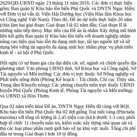
2629/QĐ-UBND ngày 23 tháng 11 năm 2016. Các đơn vị thực hiện
gồm: Ban quản lý Khu bảo tồn biển Phú Quốc và DNTN Ngọc Hiền;
với Đơn vị tư vấn là: Viện Hải Dương học (Viện Hàn lâm Khoa học
và Công nghệ Việt Nam). Theo đó, Đề án dự kiến thực hiện 20 năm
(chia làm hai giai đoạn: Giai đoạn I là 02 năm đầu; Giai đoạn II là
những năm tiếp theo). Mục tiêu của Đề án là nhằm Xây dựng mô hình
liên kết giữa Ban quản lý Khu bảo tồn biển với doanh nghiệp nhằm
nâng cao hiệu quả bảo tồn đa dạng sinh học, tái tạo nguồn lợi và sử
dụng bền vững tài nguyên đa dạng sinh học nhằm phục vụ phát triển
kinh tế - xã hội ở Phú Quốc.
Hội nghị có sự tham gia của đại diện các sở, ngành và chính quyền địa
phương như: Văn phòng UBND tỉnh, Sở Khoa học và Công nghệ, Sở
Tài nguyên và Môi trường; Các đơn vị trực thuộc Sở Nông nghiệp và
Phát triển nông thôn (Phòng Kế hoạch – Tài chính, Chi cục Thủy sản,
Trung tâm Khuyến nông); Các phòng chuyên môn trực thuộc UBND
huyện Phú Quốc (Phòng Kinh tế, Phòng Tài nguyên và Môi trường)
và UBND xã Hòn Thơm.
Qua 02 năm triển khai Đề án, DNTN Ngọc Hiền đã cùng với BQL
Khu bảo tồn biển Phú Quốc thả 02 đợt giống Trai môi vàng (Pinctada
maxima) với tổng số lượng là 2,45 triệu con (kích thước 1-3 cm); phối
hợp tổ chức 11 chuyến tuần tra, kiểm soát; xây dựng nhà quan sát và
thả các loại phao phân ranh giới bảo vệ tại khu vực nuôi. Tổng chi phí
đầu tư trong Giai đoạn I hơn 10 tỷ đồng.