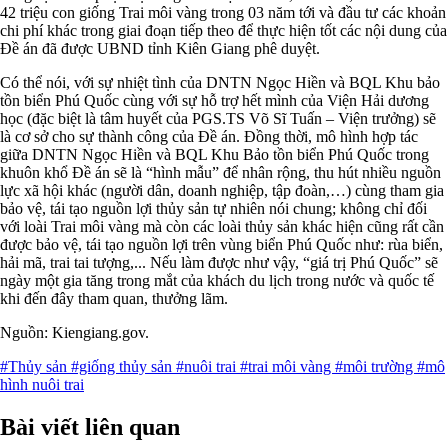
42 triệu con giống Trai môi vàng trong 03 năm tới và đầu tư các khoản
chi phí khác trong giai đoạn tiếp theo để thực hiện tốt các nội dung của
Đề án đã được UBND tỉnh Kiên Giang phê duyệt.
Có thể nói, với sự nhiệt tình của DNTN Ngọc Hiền và BQL Khu bảo
tồn biển Phú Quốc cùng với sự hỗ trợ hết mình của Viện Hải dương
học (đặc biệt là tâm huyết của PGS.TS Võ Sĩ Tuấn – Viện trưởng) sẽ
là cơ sở cho sự thành công của Đề án. Đồng thời, mô hình hợp tác
giữa DNTN Ngọc Hiền và BQL Khu Bảo tồn biển Phú Quốc trong
khuôn khổ Đề án sẽ là “hình mẫu” để nhân rộng, thu hút nhiều nguồn
lực xã hội khác (người dân, doanh nghiệp, tập đoàn,…) cùng tham gia
bảo vệ, tái tạo nguồn lợi thủy sản tự nhiên nói chung; không chỉ đối
với loài Trai môi vàng mà còn các loài thủy sản khác hiện cũng rất cần
được bảo vệ, tái tạo nguồn lợi trên vùng biển Phú Quốc như: rùa biển,
hải mã, trai tai tượng,... Nếu làm được như vậy, “giá trị Phú Quốc” sẽ
ngày một gia tăng trong mắt của khách du lịch trong nước và quốc tế
khi đến đây tham quan, thưởng lãm.
Nguồn: Kiengiang.gov.
#Thủy sản
#giống thủy sản
#nuôi trai
#trai môi vàng
#môi trường
#mô
hình nuôi trai
Bài viết liên quan