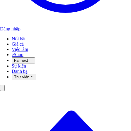
Đăng nhập
Nổi bật
Giá cả
Việc làm
eShop
Farmext
Sự kiện
Danh bạ
Thư viện