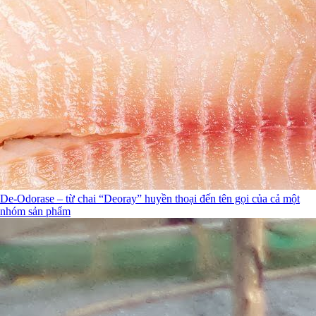
De-Odorase – từ chai “Deoray” huyền thoại đến tên gọi của cả một
nhóm sản phẩm