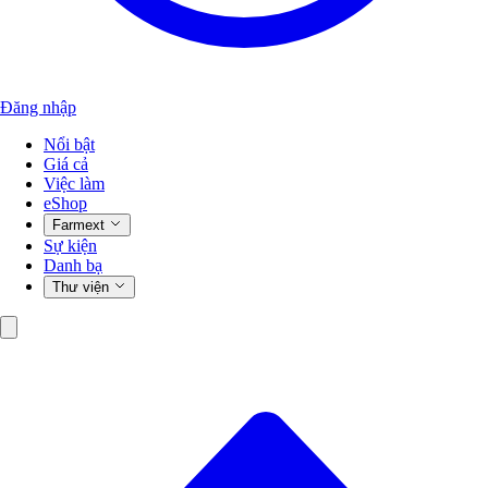
Đăng nhập
Nổi bật
Giá cả
Việc làm
eShop
Farmext
Sự kiện
Danh bạ
Thư viện