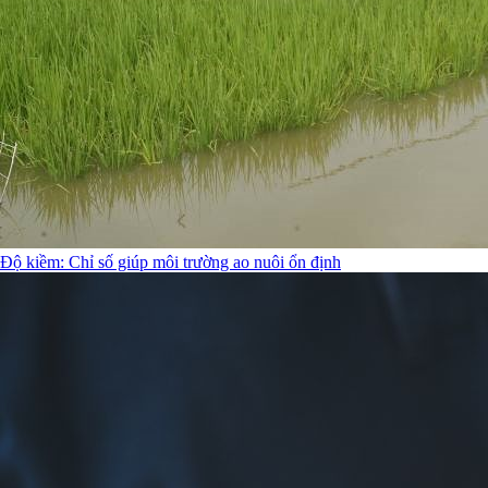
Độ kiềm: Chỉ số giúp môi trường ao nuôi ổn định