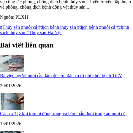
vụ công tác phòng, chống dịch bệnh thủy sản. Tuyên truyền, tập huấn
về phòng, chống dịch bệnh động vật thủy sản...
Nguồn: PLXH
#Thủy sản
#nuôi cá
#dịch bênh thủy sản
#dịch bệnh
#nuôi cá
#chính
sách thủy sản
#Thủy sản Hà Nội
Bài viết liên quan
Ba việc người nuôi cần làm để cứu đàn cá rô phi khỏi bệnh TiLV
29/01/2026
Cách xử lý khi tôm bị đóng rong và bám bẩn đuôi trong ao nuôi cũ
15/01/2026