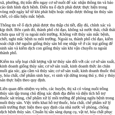
xã, phường, thị trấn đến ngay cơ sở nuôi để xác nhận thông tin và báo
cáo tình hình dịch bệnh. Điều tra ổ dịch phải được thực hiện trong
vòng một ngày kể từ khi phát hiện hoặc nhận được thông tin thủy sản
chết, có dấu hiệu mắc bệnh.
Thông tin về ổ dịch phải được thu thập chi tiết, đầy đủ, chính xác và
kịp thời. Bên cạnh đó, thành phố chỉ đạo, không xả nước thải, chất thải
chưa qua xử lý ra ngoài môi trường. Không vứt thủy sản mắc bệnh,
chết, nghi mắc bệnh ra môi trường. Ngoài ra, thành phố chỉ đạo, kiểm
soát chặt chẽ nguồn giống thủy sản bố mẹ nhập về ở các trại giống để
sinh sản và kiểm dịch con giống thủy sản khi vận chuyển ra ngoài
thành phố.
Kiểm tra xếp loại chất lượng vật tư thủy sản đối với các cơ sở sản xuất,
kinh doanh giống thủy sản; cơ sở sản xuất, kinh doanh thức ăn chăn
nuôi gia súc, gia cầm và thủy sản; cơ sở sản xuất, kinh doanh thuốc thú
y, hóa chất, chế phẩm sinh học, vi sinh vật dừng trong thú y, thú y thủy
sản thực hiện theo quy định.
Liên quan đến nhiệm vụ trên, các huyện, thị xã có vùng nuôi trồng
thủy sản tập trung chủ động xác định địa điểm và diện tích hỗ trợ
thuốc sát trùng, chế phẩm xử lý môi trường để phòng ngừa bệnh trong
nuôi thủy sản. Việc triển khai hỗ trợ thuốc, hóa chất, chế phẩm xử lý
môi trường thực hiện theo quy định của nhà nước về phòng, chống
dịch bệnh thủy sản. Chuẩn bị sẵn sàng dụng cụ, vật tư, hóa chất phục