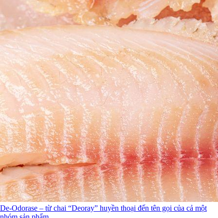
De-Odorase – từ chai “Deoray” huyền thoại đến tên gọi của cả một
nhóm sản phẩm