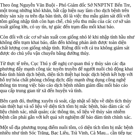
Theo ông Nguyễn Văn Buội - Phó Giám đốc Sở NNPTNT Bến Tre,
một trong những khó khăn, bất cập hiện nay làm cho dịch bệnh trên
thủy sản xảy ra trên địa bàn tỉnh, đó là việc thu mẫu giám sát đối với
tôm giống nhập tỉnh còn hạn chế, chủ yếu thu mẫu của các cơ sở sản
xuất giống lớn, có uy tín, tự giác đến trạm đầu mối khai báo.
Còn đối với các cơ sở sản xuất con giống nhỏ lẻ khi nhập tỉnh hầu như
không đến trạm khai báo, dẫn đến không phản ánh được toàn diện
chất lượng con giống nhập tỉnh. Riêng đối với cá tra không giám sát
được do chủ yếu vận chuyển bằng đường thủy.
Từ thực tế trên, Cục Thú y đề nghị cơ quan thú y thủy sản các địa
phương đẩy mạnh công tác tuyên truyền để người nuôi chủ động khai
báo tình hình dịch bệnh, diện tích thiệt hại hoặc dịch bệnh kết hợp với
hỗ trợ hóa chất phòng chống dịch; đẩy mạnh ứng dụng công nghệ
thông tin trong việc báo cáo dịch bệnh nhằm giảm đầu mối báo cáo
qua cấp trung gian từ xã đến huyện và tỉnh.
Bên cạnh đó, thường xuyên rà soát, cập nhật số liệu về diện tích thủy
sản thiệt hại và số liệu về diện tích tôm bị mắc bệnh, bảo đảm các số
liệu chính xác, nhất quán; các thông tin, số liệu về thủy sản nhiễm
bệnh cần phải gắn với kết quả xét nghiệm để bảo đảm tính chính xác.
Một số địa phương trọng điểm nuôi tôm, có diện tích tôm bị mắc bệnh
nhiều như tỉnh Sóc Trăng, Bạc Liêu, Trà Vinh, Cà Mau... cần tiếp tục