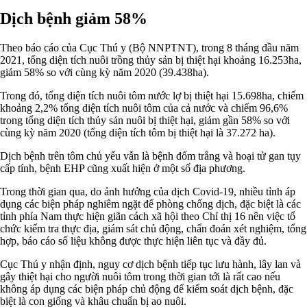
Dịch bệnh giảm 58%
Theo báo cáo của Cục Thú y (Bộ NNPTNT), trong 8 tháng đầu năm
2021, tổng diện tích nuôi trồng thủy sản bị thiệt hại khoảng 16.253ha,
giảm 58% so với cùng kỳ năm 2020 (39.438ha).
Trong đó, tổng diện tích nuôi tôm nước lợ bị thiệt hại 15.698ha, chiếm
khoảng 2,2% tổng diện tích nuôi tôm của cả nước và chiếm 96,6%
trong tổng diện tích thủy sản nuôi bị thiệt hại, giảm gần 58% so với
cùng kỳ năm 2020 (tổng diện tích tôm bị thiệt hại là 37.272 ha).
Dịch bệnh trên tôm chủ yếu vẫn là bệnh đốm trắng và hoại tử gan tụy
cấp tính, bệnh EHP cũng xuất hiện ở một số địa phương.
Trong thời gian qua, do ảnh hưởng của dịch Covid-19, nhiều tỉnh áp
dụng các biện pháp nghiêm ngặt để phòng chống dịch, đặc biệt là các
tỉnh phía Nam thực hiện giãn cách xã hội theo Chỉ thị 16 nên việc tổ
chức kiểm tra thực địa, giám sát chủ động, chẩn đoán xét nghiệm, tổng
hợp, báo cáo số liệu không được thực hiện liên tục và đầy đủ.
Cục Thú y nhận định, nguy cơ dịch bệnh tiếp tục lưu hành, lây lan và
gây thiệt hại cho người nuôi tôm trong thời gian tới là rất cao nếu
không áp dụng các biện pháp chủ động để kiểm soát dịch bệnh, đặc
biệt là con giống và khâu chuẩn bị ao nuôi.