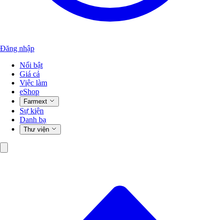
Đăng nhập
Nổi bật
Giá cả
Việc làm
eShop
Farmext
Sự kiện
Danh bạ
Thư viện