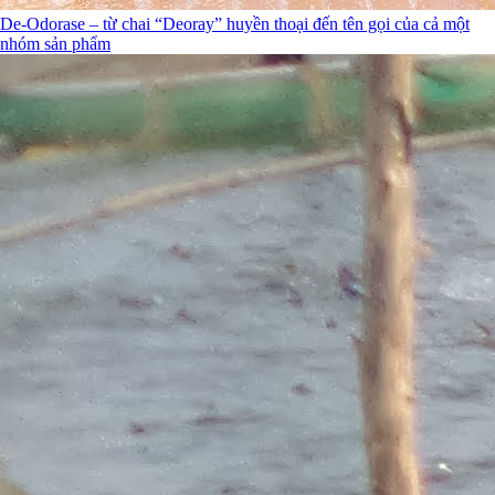
De-Odorase – từ chai “Deoray” huyền thoại đến tên gọi của cả một
nhóm sản phẩm