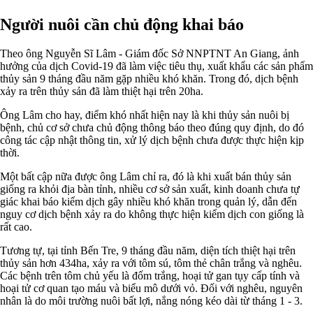
Người nuôi cần chủ động khai báo
Theo ông Nguyễn Sĩ Lâm - Giám đốc Sở NNPTNT An Giang, ảnh
hưởng của dịch Covid-19 đã làm việc tiêu thụ, xuất khẩu các sản phẩm
thủy sản 9 tháng đầu năm gặp nhiều khó khăn. Trong đó, dịch bệnh
xảy ra trên thủy sản đã làm thiệt hại trên 20ha.
Ông Lâm cho hay, điểm khó nhất hiện nay là khi thủy sản nuôi bị
bệnh, chủ cơ sở chưa chủ động thông báo theo đúng quy định, do đó
công tác cập nhật thông tin, xử lý dịch bệnh chưa được thực hiện kịp
thời.
Một bất cập nữa được ông Lâm chỉ ra, đó là khi xuất bán thủy sản
giống ra khỏi địa bàn tỉnh, nhiều cơ sở sản xuất, kinh doanh chưa tự
giác khai báo kiểm dịch gây nhiều khó khăn trong quản lý, dẫn đến
nguy cơ dịch bệnh xảy ra do không thực hiện kiểm dịch con giống là
rất cao.
Tương tự, tại tỉnh Bến Tre, 9 tháng đầu năm, diện tích thiệt hại trên
thủy sản hơn 434ha, xảy ra với tôm sú, tôm thẻ chân trắng và nghêu.
Các bệnh trên tôm chủ yếu là đốm trắng, hoại tử gan tụy cấp tính và
hoại tử cơ quan tạo máu và biểu mô dưới vỏ. Đối với nghêu, nguyên
nhân là do môi trường nuôi bất lợi, nắng nóng kéo dài từ tháng 1 - 3.