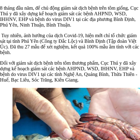
8 tháng đầu năm, để chủ động giám sát dịch bệnh trên tôm giống, Cục
Thú y đã xây dựng kế hoạch giám sát các bệnh AHPND, WSD,
IHHNV, EHP và bệnh do virus DIV1 tại các địa phương Bình Định,
Phú Yên, Ninh Thuận, Bình Thuận.
Tuy nhiên, ảnh hưởng của dịch Covid-19, hiện mới chỉ tổ chức giám
sát tại tỉnh Phú Yên (Công ty Đắc Lộc) và Bình Định (Tập đoàn Việt
Úc). Đã thu 27 mẫu để xét nghiệm, kết quả 100% mẫu âm tính với các
bệnh.
Đối với giám sát dịch bệnh trên tôm thương phẩm, Cục Thú y đã xây
dựng kế hoạch giám sát các bệnh AHPND, WSD, IHHNV, EHP và
bệnh do virus DIV1 tại các tỉnh Nghệ An, Quảng Bình, Thừa Thiên -
Huế, Bạc Liêu, Sóc Trăng, Kiên Giang.