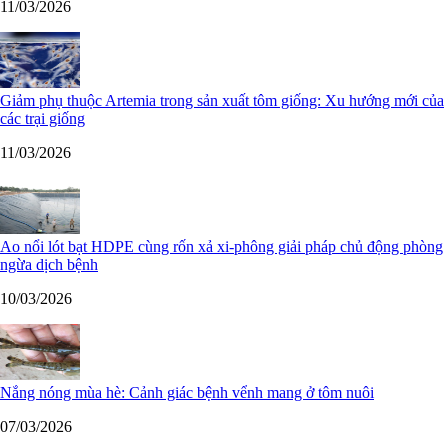
11/03/2026
Giảm phụ thuộc Artemia trong sản xuất tôm giống: Xu hướng mới của
các trại giống
11/03/2026
Ao nổi lót bạt HDPE cùng rốn xả xi-phông giải pháp chủ động phòng
ngừa dịch bệnh
10/03/2026
Nắng nóng mùa hè: Cảnh giác bệnh vểnh mang ở tôm nuôi
07/03/2026