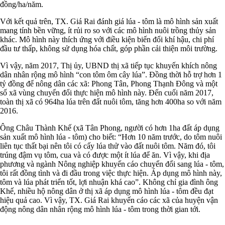
đồng/ha/năm.
Với kết quả trên, TX. Giá Rai đánh giá lúa - tôm là mô hình sản xuất
mang tính bền vững, ít rủi ro so với các mô hình nuôi trồng thủy sản
khác. Mô hình này thích ứng với điều kiện biến đổi khí hậu, chi phí
đầu tư thấp, không sử dụng hóa chất, góp phần cải thiện môi trường.
Vì vậy, năm 2017, Thị ủy, UBND thị xã tiếp tục khuyến khích nông
dân nhân rộng mô hình “con tôm ôm cây lúa”. Đồng thời hỗ trợ hơn 1
tỷ đồng để nông dân các xã: Phong Tân, Phong Thạnh Đông và một
số xã vùng chuyển đổi thực hiện mô hình này. Đến cuối năm 2017,
toàn thị xã có 964ha lúa trên đất nuôi tôm, tăng hơn 400ha so với năm
2016.
Ông Châu Thành Khế (xã Tân Phong, người có hơn 1ha đất áp dụng
sản xuất mô hình lúa - tôm) cho biết: “Hơn 10 năm trước, do tôm nuôi
liên tục thất bại nên tôi có cấy lúa thử vào đất nuôi tôm. Năm đó, tôi
trúng đậm vụ tôm, cua và có được một ít lúa để ăn. Vì vậy, khi địa
phương và ngành Nông nghiệp khuyến cáo chuyển đổi sang lúa - tôm,
tôi rất đồng tình và đi đầu trong việc thực hiện. Áp dụng mô hình này,
tôm và lúa phát triển tốt, lợi nhuận khá cao”. Không chỉ gia đình ông
Khế, nhiều hộ nông dân ở thị xã áp dụng mô hình lúa - tôm đều đạt
hiệu quả cao. Vì vậy, TX. Giá Rai khuyến cáo các xã của huyện vận
động nông dân nhân rộng mô hình lúa - tôm trong thời gian tới.