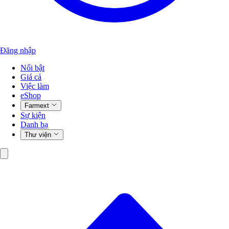
Đăng nhập
Nổi bật
Giá cả
Việc làm
eShop
Farmext
Sự kiện
Danh bạ
Thư viện