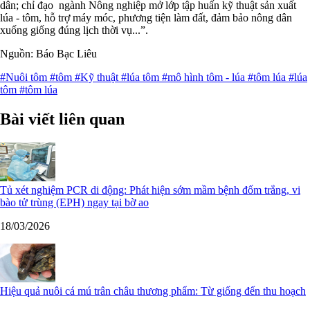
dân; chỉ đạo ngành Nông nghiệp mở lớp tập huấn kỹ thuật sản xuất
lúa - tôm, hỗ trợ máy móc, phương tiện làm đất, đảm bảo nông dân
xuống giống đúng lịch thời vụ...”.
Nguồn: Báo Bạc Liêu
#Nuôi tôm
#tôm
#Kỹ thuật
#lúa tôm
#mô hình tôm - lúa
#tôm lúa
#lúa
tôm
#tôm lúa
Bài viết liên quan
Tủ xét nghiệm PCR di động: Phát hiện sớm mầm bệnh đốm trắng, vi
bào tử trùng (EPH) ngay tại bờ ao
18/03/2026
Hiệu quả nuôi cá mú trân châu thương phẩm: Từ giống đến thu hoạch