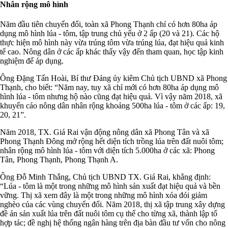
Nhân rộng mô hình
Năm đầu tiên chuyển đổi, toàn xã Phong Thạnh chỉ có hơn 80ha áp
dụng mô hình lúa - tôm, tập trung chủ yếu ở 2 ấp (20 và 21). Các hộ
thực hiện mô hình này vừa trúng tôm vừa trúng lúa, đạt hiệu quả kinh
tế cao. Nông dân ở các ấp khác thấy vậy đến tham quan, học tập kinh
nghiệm để áp dụng.
Ông Đặng Tấn Hoài, Bí thư Đảng ủy kiêm Chủ tịch UBND xã Phong
Thạnh, cho biết: “Năm nay, tuy xã chỉ mới có hơn 80ha áp dụng mô
hình lúa - tôm nhưng hộ nào cũng đạt hiệu quả. Vì vậy năm 2018, xã
khuyến cáo nông dân nhân rộng khoảng 500ha lúa - tôm ở các ấp: 19,
20, 21”.
Năm 2018, TX. Giá Rai vận động nông dân xã Phong Tân và xã
Phong Thạnh Đông mở rộng hết diện tích trồng lúa trên đất nuôi tôm;
nhân rộng mô hình lúa - tôm với diện tích 5.000ha ở các xã: Phong
Tân, Phong Thạnh, Phong Thạnh A.
Ông Đỗ Minh Thắng, Chủ tịch UBND TX. Giá Rai, khẳng định:
“Lúa - tôm là một trong những mô hình sản xuất đạt hiệu quả và bền
vững. Thị xã xem đây là một trong những mô hình xóa đói giảm
nghèo của các vùng chuyển đổi. Năm 2018, thị xã tập trung xây dựng
đề án sản xuất lúa trên đất nuôi tôm cụ thể cho từng xã, thành lập tổ
hợp tác; đề nghị hệ thống ngân hàng trên địa bàn đầu tư vốn cho nông