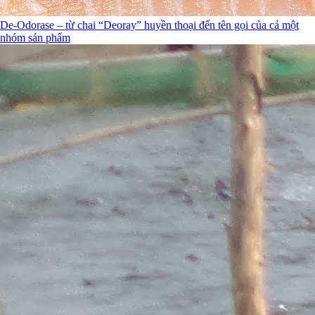
De-Odorase – từ chai “Deoray” huyền thoại đến tên gọi của cả một
nhóm sản phẩm