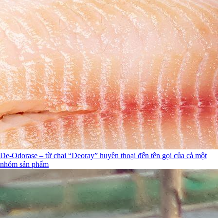
De-Odorase – từ chai “Deoray” huyền thoại đến tên gọi của cả một
nhóm sản phẩm