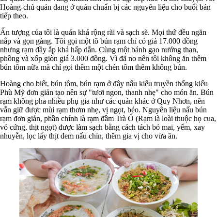
Hoàng-chủ quán đang ở quán chuẩn bị các nguyên liệu cho buổi bán
tiếp theo.
Ấn tượng của tôi là quán khá rộng rãi và sạch sẽ. Mọi thứ đều ngăn
nắp và gọn gàng. Tôi gọi một tô bún rạm chỉ có giá 17.000 đồng
nhưng rạm đầy ắp khá hấp dẫn. Cùng một bánh gạo nướng than,
phồng và xốp giòn giá 3.000 đồng. Vì đã no nên tôi không ăn thêm
bún tôm nữa mà chỉ gọi thêm một chén tôm thêm không bún.
Hoàng cho biết, bún tôm, bún rạm ở đây nấu kiểu truyền thống kiểu
Phù Mỹ đơn giản tạo nên sự "tươi ngon, thanh nhẹ" cho món ăn. Bún
rạm không pha nhiều phụ gia như các quán khác ở Quy Nhơn, nên
vẫn giữ được mùi rạm thơm nhẹ, vị ngọt, béo. Nguyên liệu nấu bún
rạm đơn giản, phần chính là rạm đầm Trà Ổ (Rạm là loài thuộc họ cua,
vỏ cứng, thịt ngọt) được làm sạch bằng cách tách bỏ mai, yếm, xay
nhuyễn, lọc lấy thịt đem nấu chín, thêm gia vị cho vừa ăn.