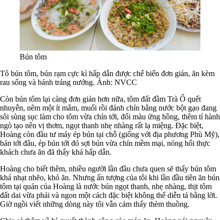
Bún tôm
Tô bún tôm, bún rạm cực kì hấp dẫn được chế biến đơn giản, ăn kèm
rau sống và bánh tráng nướng. Ảnh: NVCC
Còn bún tôm lại càng đơn giản hơn nữa, tôm đất đầm Trà Ổ quết
nhuyễn, nêm một ít mắm, muối rồi đánh chín bằng nước bột gạo đang
sôi sùng sục làm cho tôm vừa chín tới, đổi màu ửng hồng, thêm tí hành
ngò tạo nên vị thơm, ngọt thanh nhẹ nhàng rất lạ miệng. Đặc biệt,
Hoàng còn đầu tư máy ép bún tại chỗ (giống với địa phương Phù Mỹ),
bán tới đâu, ép bún tới đó sợi bún vừa chín mềm mại, nóng hổi thực
khách chưa ăn đã thấy khá hấp dẫn.
Hoàng cho biết thêm, nhiều người lần đầu chưa quen sẽ thấy bún tôm
khá nhạt nhẽo, khó ăn. Nhưng ấn tượng của tôi khi lần đầu tiên ăn bún
tôm tại quán của Hoàng là nước bún ngọt thanh, nhẹ nhàng, thịt tôm
đất dai vừa phải và ngon một cách đặc biệt không thể diễn tả bằng lời.
Giờ ngồi viết những dòng này tôi vẫn cảm thấy thèm thuồng.