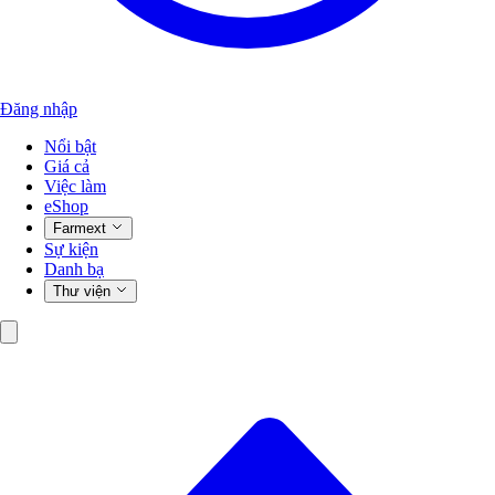
Đăng nhập
Nổi bật
Giá cả
Việc làm
eShop
Farmext
Sự kiện
Danh bạ
Thư viện