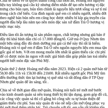
Chia sẻ thêm về bí quyết thành công của món ăn, Hoàng nói nguyên
liệu tuy không quá cầu kỳ nhưng điểm nhấn để tạo nên hương vị đặc
trưng cho bún rạm, bún tôm chính là nguyên liệu tươi sống và sự tỉ mỉ
trong cách chế biến. Gia đình ngoài quê em có nhiều người, nhiều đời
theo nghề bán bún nên em cũng học được nhiều bí kíp gia truyền của
người đầu bếp lâu năm tạo nên món đặc sản xứ đầm Trà Ổ hương vị
mộc mạc này.
Điều làm tôi ấn tượng là sản phẩm ngon, chất lượng nhưng giá bán ở
đây thì khá bình dân chỉ có 17.000 đồng/tô. Giờ mà ở Quy Nhơn tìm
một bữa sáng đầy đủ dinh dưỡng mà giá cả thế này thì rất là hiếm.
Hoàng nói vì quê em ở đầm Trà Ổ nên nguồn nguyên liệu em mua tận
gốc giá rẻ hơn. Với em mong muốn lớn nhất là giảm thiểu các chi phí
để có được món ăn ngon với mức giá bình dân góp phần lan toả nhiều
người biết món đặc sản Phù Mỹ.
Quán thứ 2 được Hoàng mở đầu năm 2023. Hiện cả 2 quán mở bán từ
5h30 đến 11h và 15h30 đến 21h00. Rất nhiều người gốc Phù Mỹ tìm
đến thưởng thức tìm lại hương vị quê nhà và rất đông dân ở TP Quy
Nhơn ghé quán để ăn sáng, tối .
Chia sẻ về thời gian đầu mở quán, Hoàng nói tuổi trẻ mới mở bước
vào kinh doanh quán sá nên trang thiết bị thì tận dụng, gom góp đồ cũ,
các công việc quán sá thì cố gắng bỏ công sức ra tự hoàn thiện để
giảm thiểu chi phí. Sau này quán đi vào nề nếp cần mở rộng phục vụ
thì mới thuê thêm nhân lực. Trò chuyện với tôi, em vẫn rất khiêm tốn,