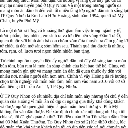
lần thưởng thức. Món bún đậm đà hương vị làng quê này giờ đã có
mặt tại nhiều tuyến phố ở Quy Nhơn.Và một trong những người đã
mang món ăn dân dã đến với rất nhiều tầng lớp người dân sinh sống tại
TP Quy Nhơn là Em Lâm Hữu Hoàng, sinh năm 1994, quê ở xã Mỹ
Châu, huyện Phù Mỹ.
Là một dược sĩ từng có khoảng thời gian làm việc trong ngành y tế,
dược phẩm, tuy nhiên, em sinh ra và lớn lên bên vùng Đầm Trà Ổ,
quen thuộc với hình ảnh bà con chòm xóm đưa thuyền ra đầm giăng lờ
từ chiều tà đến mờ sáng sớm hôm sau. Thành quả thu được là những
tôm, rạm, cá, lươn tươi ngon thiên nhiên ban tặng.
Từ chính nguồn nguyên liệu ấy người dân nơi đây đã sáng tạo ra món
bún tôm, bún rạm là món ăn sáng chính của biết bao thế hệ. Cùng với
mong muốn gìn giữ và mang món ăn dân dã quen thuộc ấy đến với
nhiều nơi, nhiều người dân hơn nữa. Chính vì vậy Hoàng đã rẽ hướng
chọn khởi nghiệp với món bún tôm, bún rạm vào năm 2016 với cơ sở
đầu tiên tại 01 Trần An Tư, TP Quy Nhơn.
Ở TP Quy Nhơn có rất nhiều địa chỉ bán món này nhưng tôi chú ý đến
quán của Hoàng vì mỗi lần có dịp đi ngang qua thấy khá đông khách
và được người quen giới thiệu là quán nấu theo hương vị Phù Mỹ
không lẫn vào đâu được. Để xác định chính xác nội dung như bạn tôi
chia sẻ, tôi đã ghé quán ăn thử. Tôi đến quán Bún Tôm-Rạm đầm Trúc
tại 03 Mai Xuân Thưởng, Tp Quy Nhơn (cơ sở 2) lúc 4h30 chiều, lúc
đó quán còn khá vắng khách nên tôi có dịp tiếp xúc và nói chuyện với