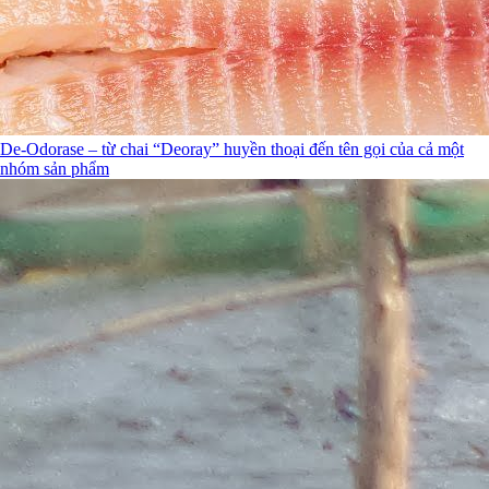
De-Odorase – từ chai “Deoray” huyền thoại đến tên gọi của cả một
nhóm sản phẩm