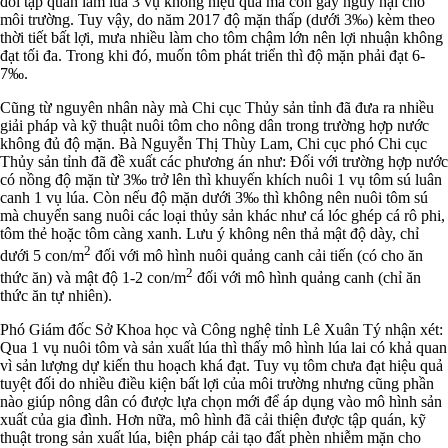
đổi tập quán làm lúa 3 vụ không hiệu quả mà còn gây nguy hại cho
môi trường. Tuy vậy, do năm 2017 độ mặn thấp (dưới 3‰) kèm theo
thời tiết bất lợi, mưa nhiều làm cho tôm chậm lớn nên lợi nhuận không
đạt tối đa. Trong khi đó, muốn tôm phát triển thì độ mặn phải đạt 6-
7‰.
Cũng từ nguyên nhân này mà Chi cục Thủy sản tỉnh đã đưa ra nhiều
giải pháp và kỹ thuật nuôi tôm cho nông dân trong trường hợp nước
không đủ độ mặn. Bà Nguyễn Thị Thùy Lam, Chi cục phó Chi cục
Thủy sản tỉnh đã đề xuất các phương án như: Đối với trường hợp nước
có nồng độ mặn từ 3‰ trở lên thì khuyến khích nuôi 1 vụ tôm sú luân
canh 1 vụ lúa. Còn nếu độ mặn dưới 3‰ thì không nên nuôi tôm sú
mà chuyển sang nuôi các loại thủy sản khác như cá lóc ghép cá rô phi,
tôm thẻ hoặc tôm càng xanh. Lưu ý không nên thả mật độ dày, chỉ
2
dưới 5 con/m
đối với mô hình nuôi quảng canh cải tiến (có cho ăn
2
thức ăn) và mật độ 1-2 con/m
đối với mô hình quảng canh (chỉ ăn
thức ăn tự nhiên).
Phó Giám đốc Sở Khoa học và Công nghệ tỉnh Lê Xuân Tý nhận xét:
Qua 1 vụ nuôi tôm và sản xuất lúa thì thấy mô hình lúa lai có khả quan
vì sản lượng dự kiến thu hoạch khá đạt. Tuy vụ tôm chưa đạt hiệu quả
tuyệt đối do nhiều điều kiện bất lợi của môi trường nhưng cũng phần
nào giúp nông dân có được lựa chọn mới để áp dụng vào mô hình sản
xuất của gia đình. Hơn nữa, mô hình đã cải thiện được tập quán, kỹ
thuật trong sản xuất lúa, biện pháp cải tạo đất phèn nhiễm mặn cho