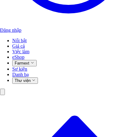
Đăng nhập
Nổi bật
Giá cả
Việc làm
eShop
Farmext
Sự kiện
Danh bạ
Thư viện