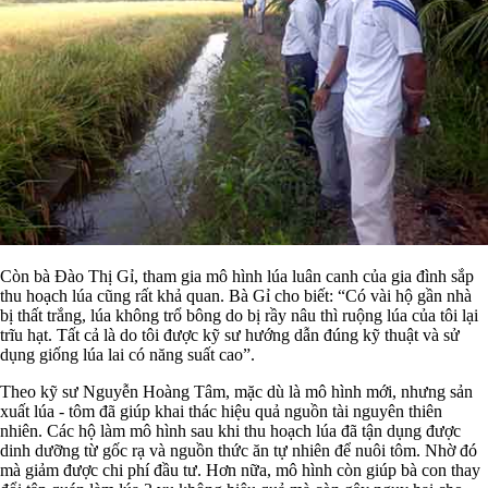
Còn bà Đào Thị Gỉ, tham gia mô hình lúa luân canh của gia đình sắp
thu hoạch lúa cũng rất khả quan. Bà Gỉ cho biết: “Có vài hộ gần nhà
bị thất trắng, lúa không trổ bông do bị rầy nâu thì ruộng lúa của tôi lại
trĩu hạt. Tất cả là do tôi được kỹ sư hướng dẫn đúng kỹ thuật và sử
dụng giống lúa lai có năng suất cao”.
Theo kỹ sư Nguyễn Hoàng Tâm, mặc dù là mô hình mới, nhưng sản
xuất lúa - tôm đã giúp khai thác hiệu quả nguồn tài nguyên thiên
nhiên. Các hộ làm mô hình sau khi thu hoạch lúa đã tận dụng được
dinh dưỡng từ gốc rạ và nguồn thức ăn tự nhiên để nuôi tôm. Nhờ đó
mà giảm được chi phí đầu tư. Hơn nữa, mô hình còn giúp bà con thay