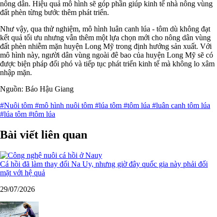
nông dân. Hiệu quả mô hình sẽ góp phần giúp kinh tế nhà nông vùng
đất phèn từng bước thêm phát triển.
Như vậy, qua thử nghiệm, mô hình luân canh lúa - tôm dù không đạt
kết quả tối ưu nhưng vẫn thêm một lựa chọn mới cho nông dân vùng
đất phèn nhiễm mặn huyện Long Mỹ trong định hướng sản xuất. Với
mô hình này, người dân vùng ngoài đê bao của huyện Long Mỹ sẽ có
được biện pháp đối phó và tiếp tục phát triển kinh tế mà không lo xâm
nhập mặn.
Nguồn: Báo Hậu Giang
#Nuôi tôm
#mô hình nuôi tôm
#lúa tôm
#tôm lúa
#luân canh tôm lúa
#lúa tôm
#tôm lúa
Bài viết liên quan
Cá hồi đã làm thay đổi Na Uy, nhưng giờ đây quốc gia này phải đối
mặt với hệ quả
29/07/2026