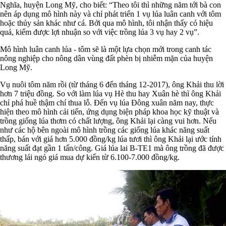
Nghĩa, huyện Long Mỹ, cho biết: “Theo tôi thì những năm tới bà con
nên áp dụng mô hình này và chỉ phát triển 1 vụ lúa luân canh với tôm
hoặc thủy sản khác như cá. Bởi qua mô hình, tôi nhận thấy có hiệu
quả, kiếm được lợi nhuận so với việc trồng lúa 3 vụ hay 2 vụ”.
Mô hình luân canh lúa - tôm sẽ là một lựa chọn mới trong canh tác
nông nghiệp cho nông dân vùng đất phèn bị nhiễm mặn của huyện
Long Mỹ.
Vụ nuôi tôm năm rồi (từ tháng 6 đến tháng 12-2017), ông Khải thu lời
hơn 7 triệu đồng. So với làm lúa vụ Hè thu hay Xuân hè thì ông Khải
chỉ phá huề thậm chí thua lỗ. Đến vụ lúa Đông xuân năm nay, thực
hiện theo mô hình cải tiến, ứng dụng biện pháp khoa học kỹ thuật và
trồng giống lúa thơm có chất lượng, ông Khải lại càng vui hơn. Nếu
như các hộ bên ngoài mô hình trồng các giống lúa khác năng suất
thấp, bán với giá hơn 5.000 đồng/kg lúa tươi thì ông Khải lại ước tính
năng suất đạt gần 1 tấn/công. Giá lúa lai B-TE1 mà ông trồng đã được
thương lái ngỏ giá mua dự kiến từ 6.100-7.000 đồng/kg.