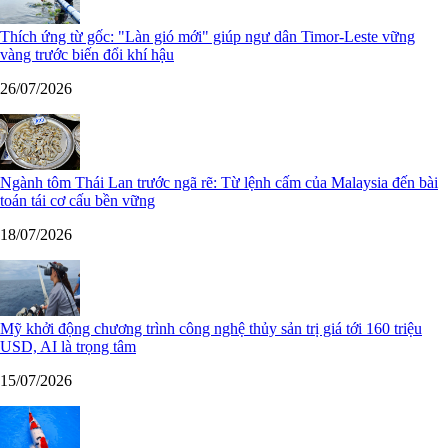
Thích ứng từ gốc: "Làn gió mới" giúp ngư dân Timor-Leste vững
vàng trước biến đổi khí hậu
26/07/2026
Ngành tôm Thái Lan trước ngã rẽ: Từ lệnh cấm của Malaysia đến bài
toán tái cơ cấu bền vững
18/07/2026
Mỹ khởi động chương trình công nghệ thủy sản trị giá tới 160 triệu
USD, AI là trọng tâm
15/07/2026