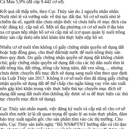
Cà Mau 5,9% (đã cấp 9.442 cơ sở).
Kết quả rất thấp trên, theo Cục Thủy sản do 2 nguyên nhân nhân:
Nuôi nhỏ lẻ và vướng mắc về thủ tục đất đai. Số cơ sở nuôi nhỏ lẻ
chiếm đa số, người dân chưa nhận thức và chưa hiểu rõ mục đích của
việc đăng ký, cấp mã số. Một số địa phương có cơ sở nuôi ở địa bàn
xa cơ quan tiếp nhận hồ sơ và cấp mã số (cơ quan quản lý nuôi trồng
thủy sản cấp tỉnh) nên khó khăn khi thực hiện nộp hồ sơ.
Nhiều cơ sở nuôi tôm không có giấy chứng nhận quyền sử dụng đất
hoặc hợp đồng giao, cho thuê đất/mặt nước để nuôi trồng thủy sản
theo quy định. Do giấy chứng nhận quyền sử dụng đất không chính
chủ; giấy chứng nhận quyền sử dụng đất của các hộ dân nuôi tôm là
đất trồng lúa, đất rừng, trồng cây hàng năm, đất ven sông, ... nhưng
chưa được chuyển đổi mục đích sử dụng sang nuôi tôm theo quy định
của Luật Thủy sản 2017. Không ít cơ sở nuôi tôm đã dùng giấy chứng
nhận quyền sử dụng đất để thế chấp cho ngân hàng vay vốn sản xuất
nên gặp khó khăn trong việc thực hiện thủ tục chuyển mục đích sử
dụng đất sang đất nuôi tôm (không lấy được sổ ra để thực hiện các thủ
tục chuyển mục đích sử dụng).
Cục Thủy sản nhấn mạnh, việc đăng ký nuôi và cấp mã số cho cơ sở
nuôi tôm nước lợ là rất quan trọng để quản lý an toàn thực phẩm, đảm
bảo truy xuất nguồn gốc cho sản phẩm tôm vào các thị trường. Cho
nên, Cục Thủy sản kiến nghị: “Bộ NN&PTNT hướng dẫn và chỉ đạo