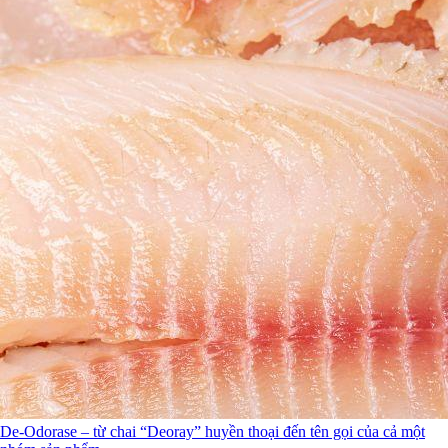
De-Odorase – từ chai “Deoray” huyền thoại đến tên gọi của cả một