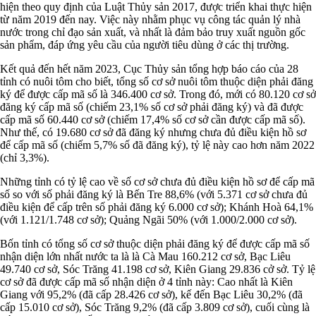
hiện theo quy định của Luật Thủy sản 2017, được triển khai thực hiện
từ năm 2019 đến nay. Việc này nhằm phục vụ công tác quản lý nhà
nước trong chỉ đạo sản xuất, và nhất là đảm bảo truy xuất nguồn gốc
sản phẩm, đáp ứng yêu cầu của người tiêu dùng ở các thị trường.
Kết quả đến hết năm 2023, Cục Thủy sản tổng hợp báo cáo của 28
tỉnh có nuôi tôm cho biết, tổng số cơ sở nuôi tôm thuộc diện phải đăng
ký để được cấp mã số là 346.400 cơ sở. Trong đó, mới có 80.120 cơ sở
đăng ký cấp mã số (chiếm 23,1% số cơ sở phải đăng ký) và đã được
cấp mã số 60.440 cơ sở (chiếm 17,4% số cơ sở cần được cấp mã số).
Như thế, có 19.680 cơ sở đã đăng ký nhưng chưa đủ điều kiện hồ sơ
để cấp mã số (chiếm 5,7% số đã đăng ký), tỷ lệ này cao hơn năm 2022
(chỉ 3,3%).
Những tỉnh có tỷ lệ cao về số cơ sở chưa đủ điều kiện hồ sơ để cấp mã
số so với số phải đăng ký là Bến Tre 88,6% (với 5.371 cơ sở chưa đủ
điều kiện để cấp trên số phải đăng ký 6.000 cơ sở); Khánh Hoà 64,1%
(với 1.121/1.748 cơ sở); Quảng Ngãi 50% (với 1.000/2.000 cơ sở).
Bốn tỉnh có tổng số cơ sở thuộc diện phải đăng ký để được cấp mã số
nhận diện lớn nhất nước ta là là Cà Mau 160.212 cơ sở, Bạc Liêu
49.740 cơ sở, Sóc Trăng 41.198 cơ sở, Kiên Giang 29.836 cở sở. Tỷ lệ
cơ sở đã được cấp mã số nhận diện ở 4 tỉnh này: Cao nhất là Kiên
Giang với 95,2% (đã cấp 28.426 cơ sở), kế đến Bạc Liêu 30,2% (đã
cấp 15.010 cơ sở), Sóc Trăng 9,2% (đã cấp 3.809 cơ sở), cuối cùng là