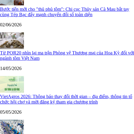
Bước tiến mới cho "thủ phủ tôm": Chi cục Thủy sản Cà Mau bắt tay
cùng Tép Bạc đẩy mạnh chuyển đổi số toàn diện
02/06/2026
Từ POR20 nhìn lại ma trận Phòng vệ Thương mại của Hoa Kỳ đối với
ngành tôm Việt Nam
14/05/2026
VietAgros 2026: Thông báo thay đổi thời gian – địa điểm, thông tin tổ
chức hội chợ và mời đăng ký tham gia chương trình
05/05/2026