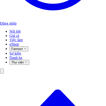
Đăng nhập
Nổi bật
Giá cả
Việc làm
eShop
Farmext
Sự kiện
Danh bạ
Thư viện