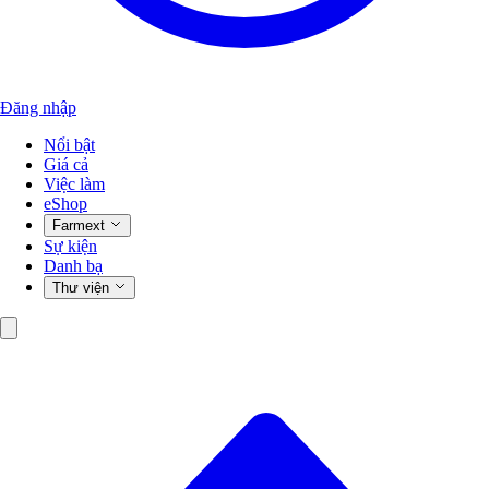
Đăng nhập
Nổi bật
Giá cả
Việc làm
eShop
Farmext
Sự kiện
Danh bạ
Thư viện