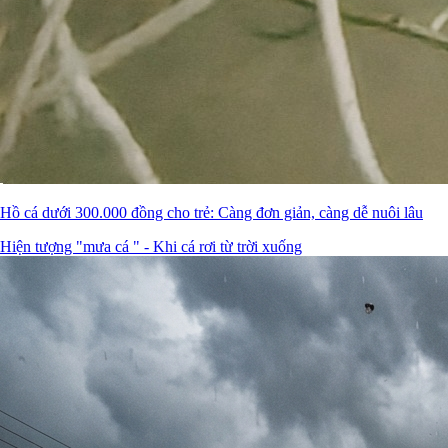
Hồ cá dưới 300.000 đồng cho trẻ: Càng đơn giản, càng dễ nuôi lâu
Hiện tượng "mưa cá " - Khi cá rơi từ trời xuống