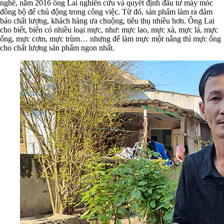
nghề, năm 2016 ông Lai nghiên cứu và quyết định đầu tư máy móc
đồng bộ để chủ động trong công việc.
Từ đó, sản phẩm làm ra đảm
bảo chất lượng, khách hàng ưa chuộng, tiêu thụ nhiều hơn. Ông Lai
cho biết, biển có nhiều loại mực, như: mực lao, mực xà, mực lá, mực
ống, mực cơm, mực trùm… nhưng để làm mực một nắng thì mực ống
cho chất lượng sản phẩm ngon nhất.