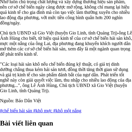
Nhờ luôn chú trọng chất lượng và xây dựng thương hiệu sản phẩm,
nên cơ sở chế biến ngày càng được mở rộng, không chỉ mang lại hiệu
quả kinh tế cho gia đình mà còn tạo việc làm thường xuyên cho nhiều
lao động địa phương, với mức tiền công bình quân hơn 200 nghìn
đồng/ngày.
Chủ tịch UBND xã Gio Việt (huyện Gio Linh, tỉnh Quảng Trị)-ông Lê
Ánh Hùng cho biết, từ hiệu quả kinh tế của cơ sở chế biến hải sản khô,
mực một nắng của ông Lai, địa phương đang khuyến khích người dân
mở thêm các cơ sở chế biến hải sản, xem đây là một ngành quan trọng
để phát triển kinh tế.
"Các loại hải sản khô nếu chế biến đúng kỹ thuật, có giá trị dinh
dưỡng chẳng thua kém hải sản tươi, đồng thời tăng thời gian sử dụng
và giá trị kinh tế cho sản phẩm đánh bắt của ngư dân. Phát triển tốt
nghề này còn giải quyết việc làm, thu nhập cho nhiều lao động của địa
phương...", ông Lê Ánh Hùng, Chủ tịch UBND xã Gio Việt (huyện
Gio Linh, tỉnh Quảng Trị).
Nguồn: Báo Dân Việt
#chế biến hải sản
#khô mực
#khô một nắng
Bài viết liên quan