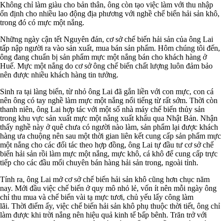
Không chỉ làm giàu cho bản thân, ông còn tạo việc làm với thu nhập
ổn định cho nhiều lao động địa phương với nghề chế biển hải sản khô,
trong đó có mực một nắng.
Những ngày cận tết Nguyên đán, cơ sở chế biến hải sản của ông Lai
tấp nập người ra vào sản xuất, mua bán sản phẩm.
Hôm chúng tôi đến,
ông đang chuẩn bị sản phẩm mực một nắng bán cho khách hàng ở
Huế. Mực một nắng do cơ sở ông chế biến chất lượng luôn đảm bảo
nên được nhiều khách hàng tin tưởng.
Sinh ra tại làng biển, từ nhỏ ông Lai đã gắn liền với con mực, con cá
nên ông có tay nghề làm mực một nắng nổi tiếng từ rất sớm. Thời còn
thanh niên, ông Lai hợp tác với một số nhà máy chế biến thủy sản
trong khu vực sản xuất mực một nắng xuất khẩu qua Nhật Bản.
Nhận
thấy nghề này ở quê chưa có người nào làm, sản phẩm lại được khách
hàng ưa chuộng nên sau một thời gian liên kết cung cấp sản phẩm mực
một nắng cho các đối tác theo hợp đồng, ông Lai tự đầu tư cơ sở chế
biến hải sản rồi làm mực một nắng, mực khô, cá khô để cung cấp trực
tiếp cho các đầu mối chuyên bán hàng hải sản trong, ngoài tỉnh.
Tính ra, ông Lai mở cơ sở chế biến hải sản khô cũng hơn chục năm
nay. Mới đầu việc chế biến ở quy mô nhỏ lẻ, vốn ít nên mỗi ngày ông
chỉ thu mua và chế biến vài tạ mực tươi, chủ yếu lấy công làm
lãi.
Thời điểm ấy, việc chế biến hải sản khô phụ thuộc thời tiết, ông chỉ
làm được khi trời nắng nên hiệu quả kinh tế bấp bênh. Trăn trở với