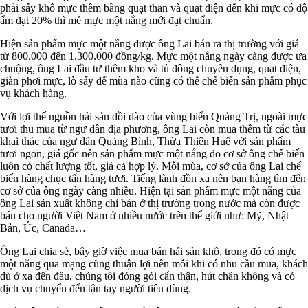
phải sấy khô mực thêm bằng quạt than và quạt điện đến khi mực có độ
ẩm đạt 20% thì mẻ mực một nắng mới đạt chuẩn.
Hiện sản phẩm mực một nắng được ông Lai bán ra thị trường với giá
từ 800.000 đến 1.300.000 đồng/kg. Mực một nắng ngày càng được ưa
chuộng, ông Lai đầu tư thêm kho và tủ đông chuyên dụng, quạt điện,
giàn phơi mực, lò sấy để mùa nào cũng có thể chế biến sản phẩm phục
vụ khách hàng.
Với lợi thế nguồn hải sản dồi dào của vùng biển Quảng Trị, ngoài mực
tươi thu mua từ ngư dân địa phương, ông Lai còn mua thêm từ các tàu
khai thác của ngư dân Quảng Bình, Thừa Thiên Huế với sản phẩm
tươi ngon, giá gốc nên sản phẩm mực một nắng do cơ sở ông chế biến
luôn có chất lượng tốt, giá cả hợp lý.
Mỗi mùa, cơ sở của ông Lai chế
biến hàng chục tấn hàng tươi. Tiếng lành đồn xa nên bạn hàng tìm đến
cơ sở của ông ngày càng nhiều. Hiện tại sản phẩm mực một nắng của
ông Lai sản xuất không chỉ bán ở thị trường trong nước mà còn được
bán cho người Việt Nam ở nhiều nước trên thế giới như: Mỹ, Nhật
Bản, Úc, Canada…
Ông Lai chia sẻ, bây giờ việc mua bán hải sản khô, trong đó có mực
một nắng qua mạng cũng thuận lợi nên mỗi khi có nhu cầu mua, khách
dù ở xa đến đâu, chúng tôi đóng gói cẩn thận, hút chân không và có
dịch vụ chuyển đến tận tay người tiêu dùng.