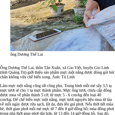
ông Dương Thế Lai
Ông Dương Thế Lai, thôn Tân Xuân, xã Gio Việt, huyện Gio Linh
(tỉnh Quảng Trị) giới thiệu sản phẩm mực một nắng được đóng gói hút
chân không vừa chế biến xong. Ảnh: Tú Linh
Làm mực một nắng cũng rất công phu. Trung bình mỗi mẻ sấy 3,5 tạ
mực tươi sẽ cho 1 tạ mực thành phẩm. Mực ống tươi, chưa cấp đông
được mua về phân thành 5 cỡ, từ mực 5 - 6 con/kg đến loại 40
con/kg.
Để chế biến mực một nắng, mực tươi nguyên liệu mua từ tàu
về mỗi ngày được rửa sạch, lột da, đưa lên giá phơi. Nếu thời tiết mùa
hè, thời gian phơi mỗi mẻ mực từ 7 đến 8 giờ đồng hồ; mùa đông phơi
trong nhà thời gian phơi dài hơn, từ 13 đến 14 giờ đồng hồ.
Sau đó,