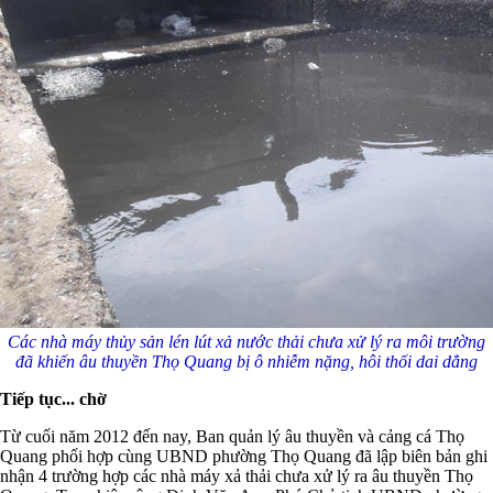
Các nhà máy thủy sản lén lút xả nước thải chưa xử lý ra môi trường
đã khiến âu thuyền Thọ Quang bị ô nhiễm nặng, hôi thối dai dẳng
Tiếp tục... chờ
Từ cuối năm 2012 đến nay, Ban quản lý âu thuyền và cảng cá Thọ
Quang phối hợp cùng UBND phường Thọ Quang đã lập biên bản ghi
nhận 4 trường hợp các nhà máy xả thải chưa xử lý ra âu thuyền Thọ