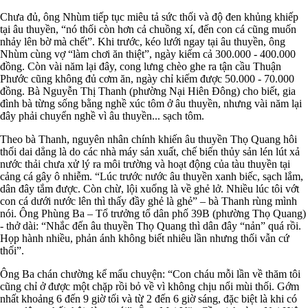
Chưa đủ, ông Nhùm tiếp tục miêu tả sức thối và độ đen khủng khiếp
tại âu thuyền, “nó thối còn hơn cả chuồng xí, đến con cá cũng muốn
nhảy lên bờ mà chết”. Khi trước, kéo lưới ngay tại âu thuyền, ông
Nhùm cùng vợ “làm chơi ăn thiệt”, ngày kiếm cả 300.000 - 400.000
đồng. Còn vài năm lại đây, cong lưng chèo ghe ra tận cầu Thuận
Phước cũng không đủ cơm ăn, ngày chỉ kiếm được 50.000 - 70.000
đồng. Bà Nguyễn Thị Thanh (phường Nại Hiên Đông) cho biết, gia
đình bà từng sống bằng nghề xúc tôm ở âu thuyền, nhưng vài năm lại
đây phải chuyển nghề vì âu thuyền... sạch tôm.
Theo bà Thanh, nguyên nhân chính khiến âu thuyền Thọ Quang hôi
thối dai dẳng là do các nhà máy sản xuất, chế biến thủy sản lén lút xả
nước thải chưa xử lý ra môi trường và hoạt động của tàu thuyền tại
cảng cá gây ô nhiễm. “Lúc trước nước âu thuyền xanh biếc, sạch lắm,
dân đây tắm được. Còn chừ, lội xuống là về ghẻ lở. Nhiều lúc tôi vớt
con cá dưới nước lên thì thấy đầy ghẻ là ghẻ” – bà Thanh rùng mình
nói. Ông Phùng Ba – Tổ trưởng tổ dân phố 39B (phường Thọ Quang)
- thở dài: “Nhắc đến âu thuyền Thọ Quang thì dân đây “nản” quá rồi.
Họp hành nhiều, phản ánh không biết nhiêu lần nhưng thối vẫn cứ
thối”.
Ông Ba chán chường kể mẩu chuyện: “Con cháu mỗi lần về thăm tôi
cũng chỉ ở được một chặp rồi bỏ về vì không chịu nổi mùi thối. Gớm
nhất khoảng 6 đến 9 giờ tối và từ 2 đến 6 giờ sáng, đặc biệt là khi có