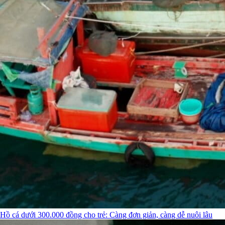
Hồ cá dưới 300.000 đồng cho trẻ: Càng đơn giản, càng dễ nuôi lâu