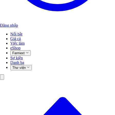
Đăng nhập
Nổi bật
Giá cả
Việc làm
eShop
Farmext
Sự kiện
Danh bạ
Thư viện