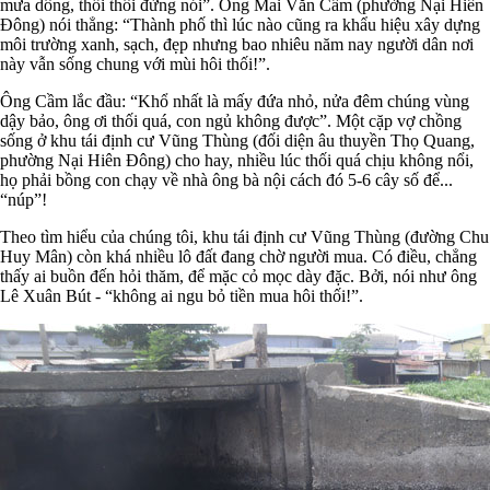
mưa dông, thối thôi đừng nói”. Ông Mai Văn Cầm (phường Nại Hiên
Đông) nói thẳng: “Thành phố thì lúc nào cũng ra khẩu hiệu xây dựng
môi trường xanh, sạch, đẹp nhưng bao nhiêu năm nay người dân nơi
này vẫn sống chung với mùi hôi thối!”.
Ông Cầm lắc đầu: “Khổ nhất là mấy đứa nhỏ, nửa đêm chúng vùng
dậy bảo, ông ơi thối quá, con ngủ không được”. Một cặp vợ chồng
sống ở khu tái định cư Vũng Thùng (đối diện âu thuyền Thọ Quang,
phường Nại Hiên Đông) cho hay, nhiều lúc thối quá chịu không nổi,
họ phải bồng con chạy về nhà ông bà nội cách đó 5-6 cây số để...
“núp”!
Theo tìm hiểu của chúng tôi, khu tái định cư Vũng Thùng (đường Chu
Huy Mân) còn khá nhiều lô đất đang chờ người mua. Có điều, chẳng
thấy ai buồn đến hỏi thăm, để mặc cỏ mọc dày đặc. Bởi, nói như ông
Lê Xuân Bút - “không ai ngu bỏ tiền mua hôi thối!”.