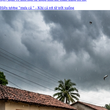
Hiện tượng "mưa cá " - Khi cá rơi từ trời xuống