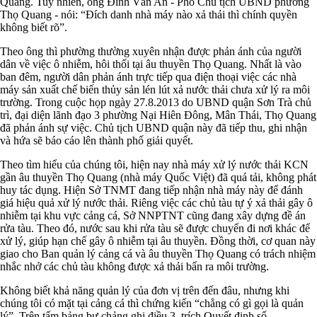
Quang. Tuy nhiên, ông Đinh Văn An - Phó Chủ tịch UBND phường
Thọ Quang - nói: “Đích danh nhà máy nào xả thải thì chính quyền
không biết rõ”.
Theo ông thì phường thường xuyên nhận được phản ánh của người
dân về việc ô nhiễm, hôi thối tại âu thuyền Thọ Quang. Nhất là vào
ban đêm, người dân phản ánh trực tiếp qua điện thoại việc các nhà
máy sản xuất chế biến thủy sản lén lút xả nước thải chưa xử lý ra môi
trường. Trong cuộc họp ngày 27.8.2013 do UBND quận Sơn Trà chủ
trì, đại diện lãnh đạo 3 phường Nại Hiên Đông, Mân Thái, Thọ Quang
đã phản ánh sự việc. Chủ tịch UBND quận này đã tiếp thu, ghi nhận
và hứa sẽ báo cáo lên thành phố giải quyết.
Theo tìm hiểu của chúng tôi, hiện nay nhà máy xử lý nước thải KCN
gần âu thuyền Thọ Quang (nhà máy Quốc Việt) đã quá tải, không phát
huy tác dụng. Hiện Sở TNMT đang tiếp nhận nhà máy này để đánh
giá hiệu quả xử lý nước thải. Riêng việc các chủ tàu tự ý xả thải gây ô
nhiễm tại khu vực cảng cá, Sở NNPTNT cũng đang xây dựng đề án
rửa tàu. Theo đó, nước sau khi rửa tàu sẽ được chuyển đi nơi khác để
xử lý, giúp hạn chế gây ô nhiễm tại âu thuyền. Đồng thời, cơ quan này
giao cho Ban quản lý cảng cá và âu thuyền Thọ Quang có trách nhiệm
nhắc nhở các chủ tàu không được xả thải bẩn ra môi trường.
Không biết khả năng quản lý của đơn vị trên đến đâu, nhưng khi
chúng tôi có mặt tại cảng cá thì chứng kiến “chẳng có gì gọi là quản
lý”. Trên tấm bảng bự chảng ghi điều 3, trích Quyết định số