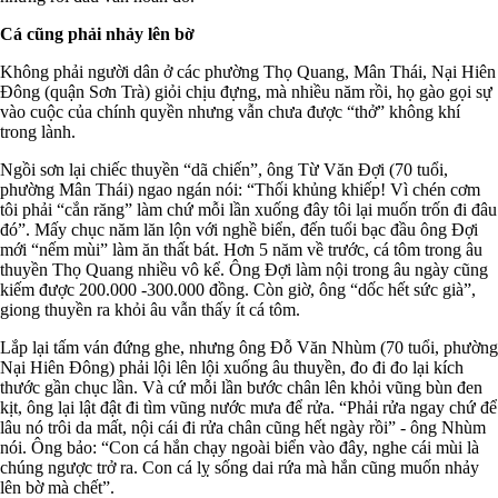
Cá cũng phải nhảy lên bờ
Không phải người dân ở các phường Thọ Quang, Mân Thái, Nại Hiên
Đông (quận Sơn Trà) giỏi chịu đựng, mà nhiều năm rồi, họ gào gọi sự
vào cuộc của chính quyền nhưng vẫn chưa được “thở” không khí
trong lành.
Ngồi sơn lại chiếc thuyền “dã chiến”, ông Từ Văn Đợi (70 tuổi,
phường Mân Thái) ngao ngán nói: “Thối khủng khiếp! Vì chén cơm
tôi phải “cắn răng” làm chứ mỗi lần xuống đây tôi lại muốn trốn đi đâu
đó”. Mấy chục năm lăn lộn với nghề biển, đến tuổi bạc đầu ông Đợi
mới “nếm mùi” làm ăn thất bát. Hơn 5 năm về trước, cá tôm trong âu
thuyền Thọ Quang nhiều vô kể. Ông Đợi làm nội trong âu ngày cũng
kiếm được 200.000 -300.000 đồng. Còn giờ, ông “dốc hết sức già”,
giong thuyền ra khỏi âu vẫn thấy ít cá tôm.
Lắp lại tấm ván đứng ghe, nhưng ông Đỗ Văn Nhùm (70 tuổi, phường
Nại Hiên Đông) phải lội lên lội xuống âu thuyền, đo đi đo lại kích
thước gần chục lần. Và cứ mỗi lần bước chân lên khỏi vũng bùn đen
kịt, ông lại lật đật đi tìm vũng nước mưa để rửa. “Phải rửa ngay chứ để
lâu nó trôi da mất, nội cái đi rửa chân cũng hết ngày rồi” - ông Nhùm
nói. Ông bảo: “Con cá hắn chạy ngoài biển vào đây, nghe cái mùi là
chúng ngược trở ra. Con cá lỵ sống dai rứa mà hắn cũng muốn nhảy
lên bờ mà chết”.