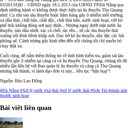
03/2013/QĐ – UBND ngày 18.1.2013 của UBND TP.Đà Nẵng quy
định những hành vi không được thực hiện tại âu thuyền Thọ Quang
như: Cọ rửa sàn tàu thuyền hoặc hầm hàng gây ô nhiễm môi trường;
xả dầu thải, chất bẩn, chất độc, chất thải bẩn, nước sinh hoạt, vứt bỏ
phế thải không đúng nơi quy định... Nhưng ngay dưới mặt nước âu
thuyền, nào dầu nhớt, xác cá chết, rác rến... từ các tàu thuyền thải
xuống nỗi lềnh bềnh khắp nơi. Dọc bờ kè âu thuyền, dày đặc các bãi
phóng uế. Cảnh tượng gây kinh tởm đến nỗi chúng tôi chỉ muốn bỏ
chạy thật xa.
Cuối cùng, để nắm thêm thông tin về tình hình kiểm tra, giám sát tàu
thuyền gây ô nhiễm tại cảng cá và âu thuyền Thọ Quang, chúng tôi đã
nhiều lần liên hệ với Ban quản lý âu thuyền và cảng cá Thọ Quang
nhưng bất thành, vì lãnh đạo đơn vị này... liên tục “bận họp”!
Nguồn: Báo Lao Động
#Đà Nẵng
#Xử lý nước
#xả thải
#xử lý nước thải
#Sơn Trà
#phản ánh
#nước sinh hoạt
Bài viết liên quan