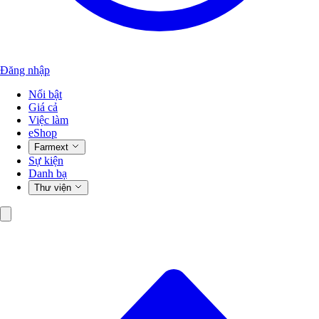
Đăng nhập
Nổi bật
Giá cả
Việc làm
eShop
Farmext
Sự kiện
Danh bạ
Thư viện