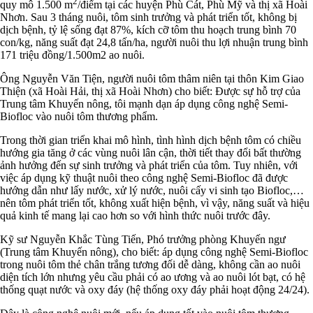
2
quy mô 1.500 m
/điểm tại các huyện Phù Cát, Phù Mỹ và thị xã Hoài
Nhơn. Sau 3 tháng nuôi, tôm sinh trưởng và phát triển tốt, không bị
dịch bệnh, tỷ lệ sống đạt 87%, kích cỡ tôm thu hoạch trung bình 70
con/kg, năng suất đạt 24,8 tấn/ha, người nuôi thu lợi nhuận trung bình
171 triệu đồng/1.500m2 ao nuôi.
Ông Nguyễn Văn Tiện, người nuôi tôm thâm niên tại thôn Kim Giao
Thiện (xã Hoài Hải, thị xã Hoài Nhơn) cho biết: Được sự hỗ trợ của
Trung tâm Khuyến nông, tôi mạnh dạn áp dụng công nghệ Semi-
Biofloc vào nuôi tôm thương phẩm.
Trong thời gian triển khai mô hình, tình hình dịch bệnh tôm có chiều
hướng gia tăng ở các vùng nuôi lân cận, thời tiết thay đổi bất thường
ảnh hưởng đến sự sinh trưởng và phát triển của tôm. Tuy nhiên, với
việc áp dụng kỹ thuật nuôi theo công nghệ Semi-Biofloc đã được
hướng dẫn như lấy nước, xử lý nước, nuôi cấy vi sinh tạo Biofloc,…
nên tôm phát triển tốt, không xuất hiện bệnh, vì vậy, năng suất và hiệu
quả kinh tế mang lại cao hơn so với hình thức nuôi trước đây.
Kỹ sư Nguyễn Khắc Tùng Tiến, Phó trưởng phòng Khuyến ngư
(Trung tâm Khuyến nông), cho biết: áp dụng công nghệ Semi-Biofloc
trong nuôi tôm thẻ chân trắng tương đối dễ dàng, không cần ao nuôi
diện tích lớn nhưng yêu cầu phải có ao ương và ao nuôi lót bạt, có hệ
thống quạt nước và oxy đáy (hệ thống oxy đáy phải hoạt động 24/24).