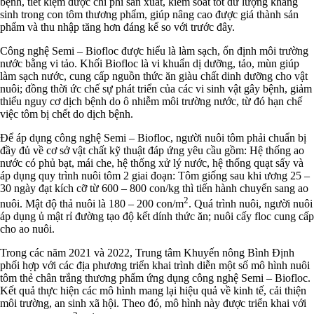
bệnh, tiết kiệm được chi phí sản xuất, kiểm soát tốt dư lượng kháng
sinh trong con tôm thương phẩm, giúp nâng cao được giá thành sản
phẩm và thu nhập tăng hơn đáng kể so với trước đây.
Công nghệ Semi – Biofloc được hiểu là làm sạch, ổn định môi trường
nước bằng vi tảo. Khối Biofloc là vi khuẩn dị dưỡng, tảo, mùn giúp
làm sạch nước, cung cấp nguồn thức ăn giàu chất dinh dưỡng cho vật
nuôi; đồng thời ức chế sự phát triển của các vi sinh vật gây bệnh, giảm
thiểu nguy cơ dịch bệnh do ô nhiễm môi trường nước, từ đó hạn chế
việc tôm bị chết do dịch bệnh.
Để áp dụng công nghệ Semi – Biofloc, người nuôi tôm phải chuẩn bị
đầy đủ về cơ sở vật chất kỹ thuật đáp ứng yêu cầu gồm: Hệ thống ao
nước có phủ bạt, mái che, hệ thống xử lý nước, hệ thống quạt sấy và
áp dụng quy trình nuôi tôm 2 giai đoạn: Tôm giống sau khi ương 25 –
30 ngày đạt kích cỡ từ 600 – 800 con/kg thì tiến hành chuyển sang ao
2
nuôi. Mật độ thả nuôi là 180 – 200 con/m
. Quá trình nuôi, người nuôi
áp dụng ủ mật rỉ đường tạo độ kết dính thức ăn; nuôi cấy floc cung cấp
cho ao nuôi.
Trong các năm 2021 và 2022, Trung tâm Khuyến nông Bình Định
phối hợp với các địa phương triển khai trình diễn một số mô hình nuôi
tôm thẻ chân trắng thương phẩm ứng dụng công nghệ Semi – Biofloc.
Kết quả thực hiện các mô hình mang lại hiệu quả về kinh tế, cải thiện
môi trường, an sinh xã hội. Theo đó, mô hình này được triển khai với