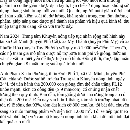
Đây là công nghệ nuôi mới, nếu áp dụng tốt vào nuôi tôm thương
phẩm thì có thể giảm được dịch bệnh, hạn chế sử dụng hoặc không sử
dụng kháng sinh trong mỗi vụ nuôi. Qua đó, người nuôi giảm được chi
phí sản xuất, kiểm soát tốt dư lượng kháng sinh trong con tôm thương
phẩm, giúp nâng cao được giá thành sản phẩm và hiệu quả kinh tế, thu
nhập tăng hơn đáng kể so với trước đây.
Năm 2024, Trung tâm Khuyến nông tiếp tục nhân rộng mô hình này
tại xã Cát Minh (huyện Phù Cát), xã Mỹ Thành (huyện Phù Mỹ) và xã
2
Phước Hòa (huyện Tuy Phước) với quy mô 1.000 m
/điểm. Theo đó,
các hộ tham gia mô hình được hỗ trợ 50% kinh phí về giống, thức ăn
và các vật tư thiết yếu để thực hiện mô hình. Đồng thời, được tập huấn
chuyển giao kỹ thuật trong suốt quá trình nuôi.
Anh Phạm Xuân Phương, thôn Đức Phổ 1, xã Cát Minh, huyện Phù
Cát, chia sẻ: Dược sự hỗ trợ của Trung tâm Khuyến nông tỉnh, ngày
24/4, tôi tiến hành thả 200.000 con giống tôm thẻ chân trắng PL12
khỏe mạnh, kích cỡ đồng đều (≥ 9 mm/con), có chứng nhận chất
lượng theo quy định. Ban đầu, tôm giống được thả ương trong ao có
diện tích 200 m2. Đến nay sau hơn 1 tháng, tôm sinh trưởng phát triển
tốt, tỷ lệ sống đạt 93%, tôm đạt kích cỡ 800 con/kg, tôi bắt đầu chuyển
2
sang ao nuôi thương phẩm với diện tích 1.000 m
. Tôi sẽ tiếp tục theo
dõi và phối hợp với cán bộ khuyến nông tỉnh triển khai để mô hình đạt
kết quả cao nhất.