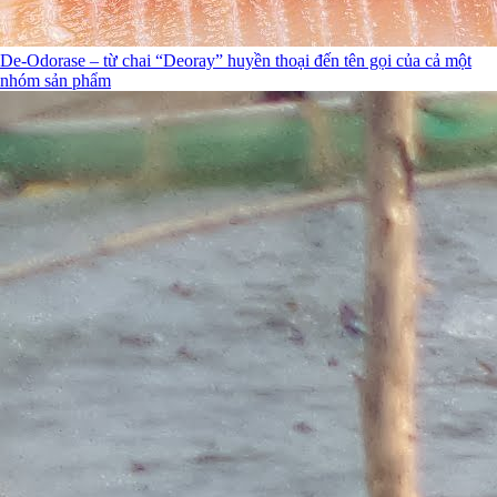
De-Odorase – từ chai “Deoray” huyền thoại đến tên gọi của cả một
nhóm sản phẩm