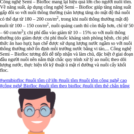
Công nghệ Semi – Biofloc mang lại hiệu quả lớn cho người nuôi tôm.
Về năng suất, áp dụng công nghệ Semi – Biofloc giúp tăng năng suất
gấp đôi so với nuôi thông thường (sản lượng tăng do mật độ thả nuôi
2
có thể đạt từ 180 – 200 con/m
, trong khi nuôi thông thường mật độ
2
nuôi từ 100 – 150 con/m
, nuôi quảng canh thì còn thấp hơn, chỉ từ 50
2
– 60 con/m
); chi phí đầu vào giảm từ 10 – 15% so với nuôi thông
thường (do giảm được chi phí thuốc kháng sinh phòng bệnh, chi phí
thức ăn hao hụt); hạn chế được sử dụng lượng nước ngầm so với nuôi
thông thường nhờ ổn định môi trường nước bằng vi tảo,... Công nghệ
Semi – Biofloc tương đối dễ tiếp nhận và làm chủ, đặc biệt ở giai đoạn
đầu người nuôi nên nắm thật chắc quy trình xử lý ao nuôi; theo dõi
lượng nước, thực hiện tốt kỹ thuật ủ mật rỉ đường và nuôi cấy khối
floc.
#semibiofloc
#nuôi tôm cở lớn
#nuôi tôm
#nuôi tôm công nghệ cao
#công nghệ Biofloc
#nuôi tôm theo biofloc
#nuôi tôm thẻ chân trắng