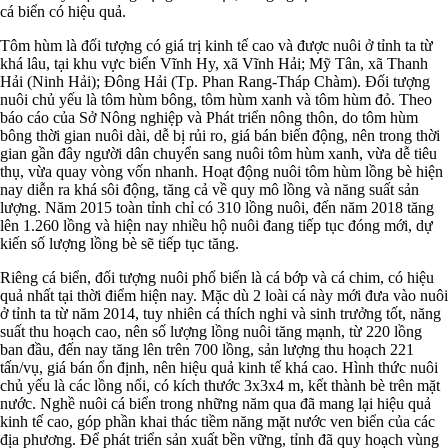
cá biển có hiệu quả.
Tôm hùm là đối tượng có giá trị kinh tế cao và được nuôi ở tỉnh ta từ
khá lâu, tại khu vực biển Vĩnh Hy, xã Vĩnh Hải; Mỹ Tân, xã Thanh
Hải (Ninh Hải); Đông Hải (Tp. Phan Rang-Tháp Chàm). Đối tượng
nuôi chủ yếu là tôm hùm bông, tôm hùm xanh và tôm hùm đỏ. Theo
báo cáo của Sở Nông nghiệp và Phát triển nông thôn, do tôm hùm
bông thời gian nuôi dài, dễ bị rủi ro, giá bán biến động, nên trong thời
gian gần đây người dân chuyển sang nuôi tôm hùm xanh, vừa dễ tiêu
thụ, vừa quay vòng vốn nhanh. Hoạt động nuôi tôm hùm lồng bè hiện
nay diễn ra khá sôi động, tăng cả về quy mô lồng và năng suất sản
lượng. Năm 2015 toàn tỉnh chỉ có 310 lồng nuôi, đến năm 2018 tăng
lên 1.260 lồng và hiện nay nhiều hộ nuôi đang tiếp tục đóng mới, dự
kiến số lượng lồng bè sẽ tiếp tục tăng.
Riêng cá biển, đối tượng nuôi phổ biến là cá bớp và cá chim, có hiệu
quả nhất tại thời điểm hiện nay. Mặc dù 2 loài cá này mới đưa vào nuôi
ở tỉnh ta từ năm 2014, tuy nhiên cá thích nghi và sinh trưởng tốt, năng
suất thu hoạch cao, nên số lượng lồng nuôi tăng mạnh, từ 220 lồng
ban đầu, đến nay tăng lên trên 700 lồng, sản lượng thu hoạch 221
tấn/vụ, giá bán ổn định, nên hiệu quả kinh tế khá cao. Hình thức nuôi
chủ yếu là các lồng nổi, có kích thước 3x3x4 m, kết thành bè trên mặt
nước. Nghề nuôi cá biển trong những năm qua đã mang lại hiệu quả
kinh tế cao, góp phần khai thác tiềm năng mặt nước ven biển của các
địa phương. Để phát triển sản xuất bền vững, tỉnh đã quy hoạch vùng