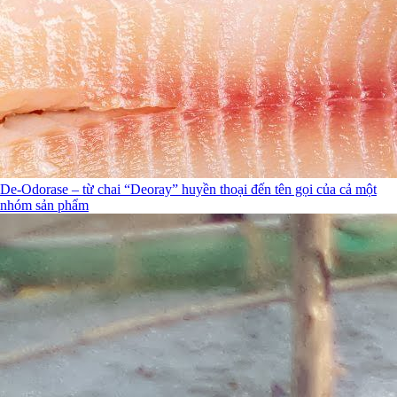
De-Odorase – từ chai “Deoray” huyền thoại đến tên gọi của cả một
nhóm sản phẩm