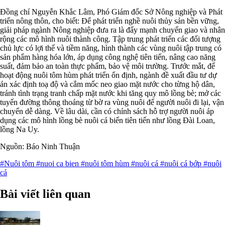
Đồng chí Nguyễn Khắc Lâm, Phó Giám đốc Sở Nông nghiệp và Phát
triển nông thôn, cho biết: Để phát triển nghề nuôi thủy sản bền vững,
giải pháp ngành Nông nghiệp đưa ra là đẩy mạnh chuyển giao và nhân
rộng các mô hình nuôi thành công. Tập trung phát triển các đối tượng
chủ lực có lợi thế và tiềm năng, hình thành các vùng nuôi tập trung có
sản phẩm hàng hóa lớn, áp dụng công nghệ tiên tiến, nâng cao năng
suất, đảm bảo an toàn thực phẩm, bảo vệ môi trường. Trước mắt, để
hoạt động nuôi tôm hùm phát triển ổn định, ngành đề xuất đầu tư dự
án xác định toạ độ và cắm mốc neo giao mặt nước cho từng hộ dân,
tránh tình trạng tranh chấp mặt nước khi tăng quy mô lồng bè; mở các
tuyến đường thông thoáng từ bờ ra vùng nuôi để người nuôi đi lại, vận
chuyển dễ dàng. Về lâu dài, cần có chính sách hỗ trợ người nuôi áp
dụng các mô hình lồng bè nuôi cá biển tiên tiến như lồng Đài Loan,
lồng Na Uy.
Nguồn: Báo Ninh Thuận
#Nuôi tôm
#nuoi ca bien
#nuôi tôm hùm
#nuôi cá
#nuôi cá bớp
#nuôi
cá
Bài viết liên quan