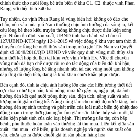
chính thức cho nuôi lồng bè trên biển ở khu C1, C2, thuộc vịnh Phan
Rang, với diện tích 340 ha.
Tuy nhiên, do vịnh Phan Rang là vùng biển hở, không có đảo che
chắn, nên vào mùa gió Nam thường chịu ảnh hưởng của sóng to, kết
cấu lồng bè theo kiểu truyền thống không chịu được điều kiện sóng
gió. Nhằm ổn định sản xuất, UBND tỉnh ban hành văn bản số
127/UBND-KTN ngày 12-1-2015 về việc đồng ý khu vực tạm thời di
chuyển các lồng bè nuôi thủy sản trong mùa gió Tây Nam và Quyết
định số 3048/2016/QĐ-UBND về việc quy đinh vùng nuôi thủy sản
tạm thời kết hợp du lịch tại khu vực vịnh Vĩnh Hy. Việc di chuyển
vùng nuôi đã hạn chế được rủi ro do tác động của biến đổi khí hậu,
nhưng số lượng lồng bè tăng nhanh nên tại các vùng nuôi tạm không
đáp ứng đủ diện tích, đang là khó khăn chưa khắc phục được.
Bên cạnh đó, tỉnh ta chịu ảnh hưởng lớn của các hiện tượng thời tiết
cực đoan như hạn hán, khô nóng, mưa lớn gây lũ, ngập lụt, đã ảnh
hưởng đến kết quả nuôi trồng thủy sản, diện tích, năng suất và sản
lượng nuôi giảm đáng kể. Nắng nóng làm cho nhiệt độ nước tăng, ảnh
hưởng đến sự sinh trưởng và phát triển của loài nuôi; biên độ nhiệt dao
động mạnh trong thời gian ngắn làm giảm sức khỏe thủy sản nuôi, là
điều kiện phát sinh của các loại bệnh. Thị trường tiêu thụ còn bấp
bênh, phụ thuộc hoàn toàn vào thương lái thu mua. Liên kết giữa sản
xuất - thu mua - chế biến, giữa doanh nghiệp và người sản xuất còn
yếu, chưa tạo ra được chuỗi giá trị sản phẩm hàng hóa.