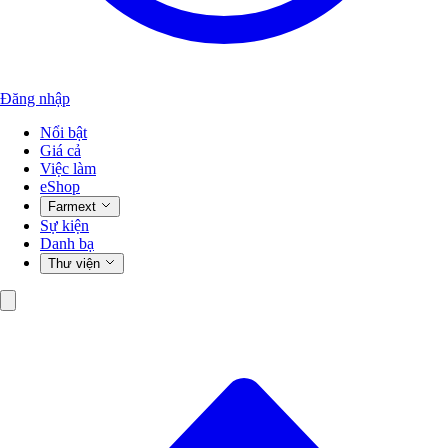
Đăng nhập
Nổi bật
Giá cả
Việc làm
eShop
Farmext
Sự kiện
Danh bạ
Thư viện