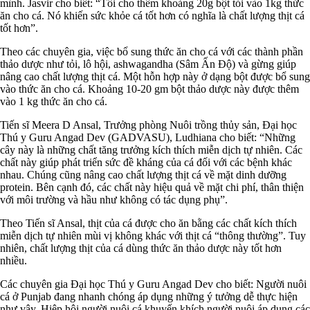
mình. Jasvir cho biết: “Tôi cho thêm khoảng 20g bột tỏi vào 1kg thức
ăn cho cá. Nó khiến sức khỏe cá tốt hơn có nghĩa là chất lượng thịt cá
tốt hơn”.
Theo các chuyên gia, việc bổ sung thức ăn cho cá với các thành phần
thảo dược như tỏi, lô hội, ashwagandha (Sâm Ấn Độ) và gừng giúp
nâng cao chất lượng thịt cá. Một hỗn hợp này ở dạng bột được bổ sung
vào thức ăn cho cá. Khoảng 10-20 gm bột thảo dược này được thêm
vào 1 kg thức ăn cho cá.
Tiến sĩ Meera D Ansal, Trưởng phòng Nuôi trồng thủy sản, Đại học
Thú y Guru Angad Dev (GADVASU), Ludhiana cho biết: “Những
cây này là những chất tăng trưởng kích thích miễn dịch tự nhiên. Các
chất này giúp phát triển sức đề kháng của cá đối với các bệnh khác
nhau. Chúng cũng nâng cao chất lượng thịt cá về mặt dinh dưỡng
protein. Bên cạnh đó, các chất này hiệu quả về mặt chi phí, thân thiện
với môi trường và hầu như không có tác dụng phụ”.
Theo Tiến sĩ Ansal, thịt của cá được cho ăn bằng các chất kích thích
miễn dịch tự nhiên mùi vị không khác với thịt cá “thông thường”. Tuy
nhiên, chất lượng thịt của cá dùng thức ăn thảo dược này tốt hơn
nhiều.
Các chuyên gia Đại học Thú y Guru Angad Dev cho biết: Người nuôi
cá ở Punjab đang nhanh chóng áp dụng những ý tưởng dễ thực hiện
như vậy. Hiệp hội người nuôi cá khuyến khích người nuôi áp dụng các