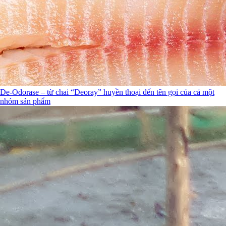
De-Odorase – từ chai “Deoray” huyền thoại đến tên gọi của cả một
nhóm sản phẩm