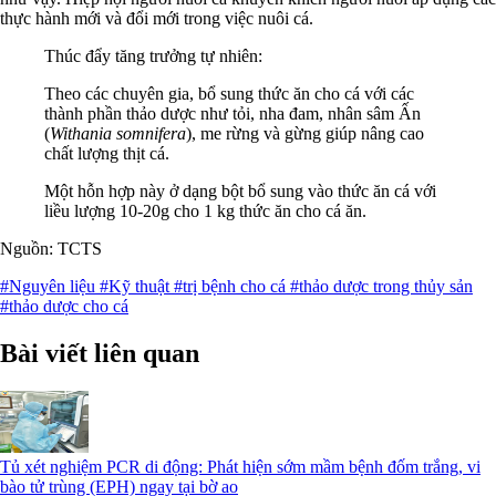
thực hành mới và đổi mới trong việc nuôi cá.
Thúc đẩy tăng trưởng tự nhiên:
Theo các chuyên gia, bổ sung thức ăn cho cá với các
thành phần thảo dược như tỏi, nha đam, nhân sâm Ấn
(
Withania somnifera
), me rừng và gừng giúp nâng cao
chất lượng thịt cá.
Một hỗn hợp này ở dạng bột bổ sung vào thức ăn cá với
liều lượng 10-20g cho 1 kg thức ăn cho cá ăn.
Nguồn: TCTS
#Nguyên liệu
#Kỹ thuật
#trị bệnh cho cá
#thảo dược trong thủy sản
#thảo dược cho cá
Bài viết liên quan
Tủ xét nghiệm PCR di động: Phát hiện sớm mầm bệnh đốm trắng, vi
bào tử trùng (EPH) ngay tại bờ ao