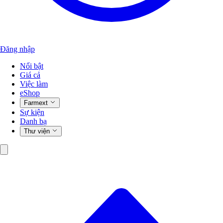
Đăng nhập
Nổi bật
Giá cả
Việc làm
eShop
Farmext
Sự kiện
Danh bạ
Thư viện