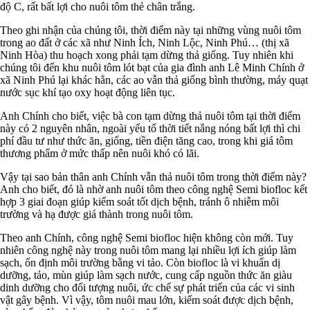
độ C, rất bất lợi cho nuôi tôm thẻ chân trắng.
Theo ghi nhận của chúng tôi, thời điểm này tại những vùng nuôi tôm
trong ao đất ở các xã như Ninh Ích, Ninh Lộc, Ninh Phú… (thị xã
Ninh Hòa) thu hoạch xong phải tạm dừng thả giống. Tuy nhiên khi
chúng tôi đến khu nuôi tôm lót bạt của gia đình anh Lê Minh Chính ở
xã Ninh Phú lại khác hẳn, các ao vẫn thả giống bình thường, máy quạt
nước sục khí tạo oxy hoạt động liên tục.
Anh Chính cho biết, việc bà con tạm dừng thả nuôi tôm tại thời điểm
này có 2 nguyên nhân, ngoài yếu tố thời tiết nắng nóng bất lợi thì chi
phí đầu tư như thức ăn, giống, tiền điện tăng cao, trong khi giá tôm
thương phẩm ở mức thấp nên nuôi khó có lãi.
Vậy tại sao bản thân anh Chính vẫn thả nuôi tôm trong thời điểm này?
Anh cho biết, đó là nhờ anh nuôi tôm theo công nghệ Semi biofloc kết
hợp 3 giai đoạn giúp kiểm soát tốt dịch bệnh, tránh ô nhiễm môi
trường và hạ được giá thành trong nuôi tôm.
Theo anh Chính, công nghệ Semi biofloc hiện không còn mới. Tuy
nhiên công nghệ này trong nuôi tôm mang lại nhiều lợi ích giúp làm
sạch, ổn định môi trường bằng vi tảo. Còn biofloc là vi khuẩn dị
dưỡng, tảo, mùn giúp làm sạch nước, cung cấp nguồn thức ăn giàu
dinh dưỡng cho đối tượng nuôi, ức chế sự phát triển của các vi sinh
vật gây bệnh. Vì vậy, tôm nuôi mau lớn, kiểm soát được dịch bệnh,