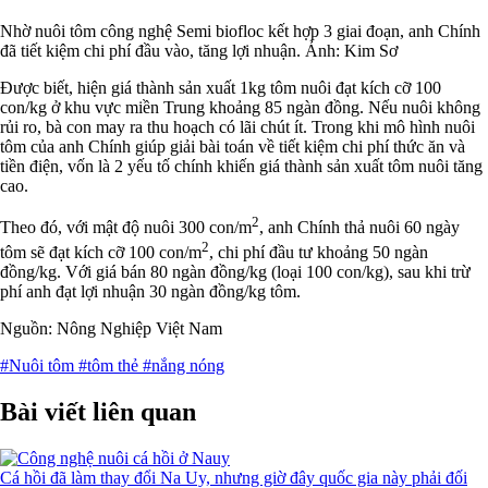
Nhờ nuôi tôm công nghệ Semi biofloc kết hợp 3 giai đoạn, anh Chính
đã tiết kiệm chi phí đầu vào, tăng lợi nhuận. Ảnh: Kim Sơ
Được biết, hiện giá thành sản xuất 1kg tôm nuôi đạt kích cỡ 100
con/kg ở khu vực miền Trung khoảng 85 ngàn đồng. Nếu nuôi không
rủi ro, bà con may ra thu hoạch có lãi chút ít. Trong khi mô hình nuôi
tôm của anh Chính giúp giải bài toán về tiết kiệm chi phí thức ăn và
tiền điện, vốn là 2 yếu tố chính khiến giá thành sản xuất tôm nuôi tăng
cao.
2
Theo đó, với mật độ nuôi 300 con/m
, anh Chính thả nuôi 60 ngày
2
tôm sẽ đạt kích cỡ 100 con/m
, chi phí đầu tư khoảng 50 ngàn
đồng/kg. Với giá bán 80 ngàn đồng/kg (loại 100 con/kg), sau khi trừ
phí anh đạt lợi nhuận 30 ngàn đồng/kg tôm.
Nguồn: Nông Nghiệp Việt Nam
#Nuôi tôm
#tôm thẻ
#nắng nóng
Bài viết liên quan
Cá hồi đã làm thay đổi Na Uy, nhưng giờ đây quốc gia này phải đối