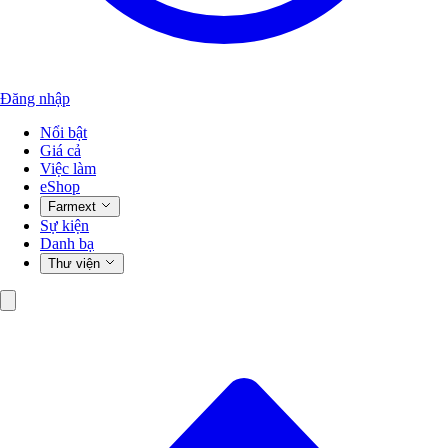
Đăng nhập
Nổi bật
Giá cả
Việc làm
eShop
Farmext
Sự kiện
Danh bạ
Thư viện