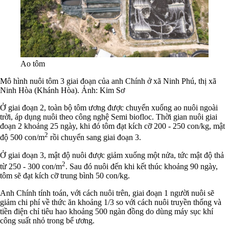
Ao tôm
Mô hình nuôi tôm 3 giai đoạn của anh Chính ở xã Ninh Phú, thị xã
Ninh Hòa (Khánh Hòa). Ảnh: Kim Sơ
Ở giai đoạn 2, toàn bộ tôm ương được chuyển xuống ao nuôi ngoài
trời, áp dụng nuôi theo công nghệ Semi biofloc. Thời gian nuôi giai
đoạn 2 khoảng 25 ngày, khi đó tôm đạt kích cỡ 200 - 250 con/kg, mật
2
độ 500 con/m
rồi chuyển sang giai đoạn 3.
Ở giai đoạn 3, mật độ nuôi được giảm xuống một nửa, tức mật độ thả
2
từ 250 - 300 con/m
. Sau đó nuôi đến khi kết thúc khoảng 90 ngày,
tôm sẽ đạt kích cỡ trung bình 50 con/kg.
Anh Chính tính toán, với cách nuôi trên, giai đoạn 1 người nuôi sẽ
giảm chi phí về thức ăn khoảng 1/3 so với cách nuôi truyền thống và
tiền điện chỉ tiêu hao khoảng 500 ngàn đồng do dùng máy sục khí
công suất nhỏ trong bể ương.