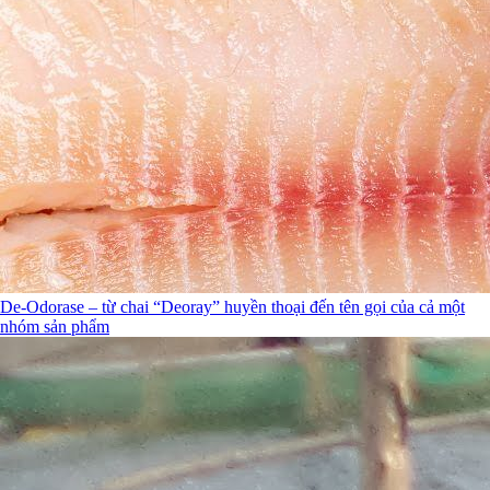
De-Odorase – từ chai “Deoray” huyền thoại đến tên gọi của cả một
nhóm sản phẩm