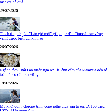
mặt với hệ quả
29/07/2026
Thích ứng từ gốc: "Làn gió mới" giúp ngư dân Timor-Leste vững
vàng trước biến đổi khí hậu
26/07/2026
Ngành tôm Thái Lan trước ngã rẽ: Từ lệnh cấm của Malaysia đến bài
toán tái cơ cấu bền vững
18/07/2026
Mỹ khởi động chương trình công nghệ thủy sản trị giá tới 160 triệu
USD, AI là trọng tâm