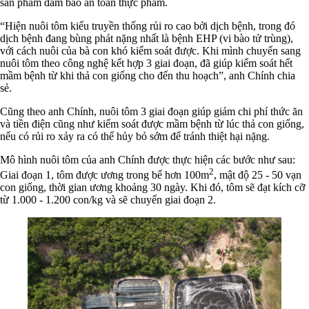
sản phẩm đảm bảo an toàn thực phẩm.
“Hiện nuôi tôm kiểu truyền thống rủi ro cao bởi dịch bệnh, trong đó
dịch bệnh đang bùng phát nặng nhất là bệnh EHP (vi bào tử trùng),
với cách nuôi của bà con khó kiểm soát được. Khi mình chuyển sang
nuôi tôm theo công nghệ kết hợp 3 giai đoạn, đã giúp kiểm soát hết
mầm bệnh từ khi thả con giống cho đến thu hoạch”, anh Chính chia
sẻ.
Cũng theo anh Chính, nuôi tôm 3 giai đoạn giúp giảm chi phí thức ăn
và tiền điện cũng như kiểm soát được mầm bệnh từ lúc thả con giống,
nếu có rủi ro xảy ra có thể hủy bỏ sớm để tránh thiệt hại nặng.
Mô hình nuôi tôm của anh Chính được thực hiện các bước như sau:
2
Giai đoạn 1, tôm được ương trong bể hơn 100m
, mật độ 25 - 50 vạn
con giống, thời gian ương khoảng 30 ngày. Khi đó, tôm sẽ đạt kích cỡ
từ 1.000 - 1.200 con/kg và sẽ chuyển giai đoạn 2.